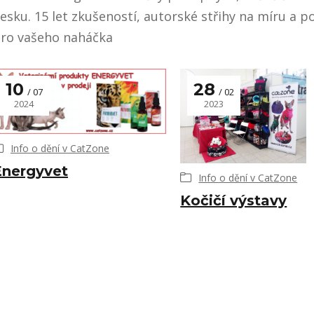
esku. 15 let zkušeností, autorské střihy na míru a p
ro vašeho naháčka
10
28
07
02
2024
2023
Info o dění v CatZone
Energyvet
Info o dění v CatZone
Kočičí výstavy