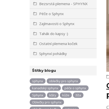
Bezsrstá plemena - SPHYNX
Péče o Sphynx
Zajímavosti o Sphynx
Tahák do kapsy :)
Ostatní plemena koček
Sphynxí pohádky
Štítky blogu
sphynx
oblečky pro sphynx
kanadský sphynx
péče o sphynx
Sphynx
kšíry
kůže
žíža
Oblečky pro sphynx
C