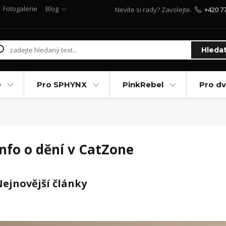
Fotogalerie
Blog
Nevíte si rady? Zavolejte.
+420 7
Hleda
e
Pro SPHYNX
PinkRebel
Pro d
Info o dění v CatZone
ejnovější články