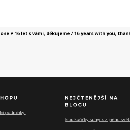
one ♥ 16 let s vámi, děkujeme / 16 years with you, than
SHOPU
NEJČTENĚJŠÍ NA
BLOGU
ní podmínky
Jsou kočičky sphynx z jného svě