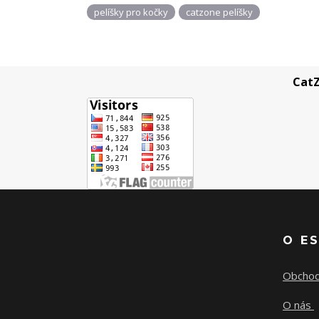
pelíšky pro kočky
catzone pelíšky
CatZ
O E
Obchod
O nás