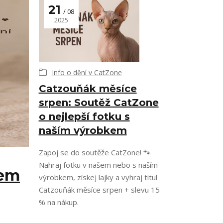
21
08
2025
Info o dění v CatZone
Catzouňák měsíce
srpen: Soutěž CatZone
o nejlepší fotku s
naším výrobkem
Zapoj se do soutěže CatZone! 🐾
Nahraj fotku v našem nebo s naším
cem
výrobkem, získej lajky a vyhraj titul
Catzouňák měsíce srpen + slevu 15
% na nákup.