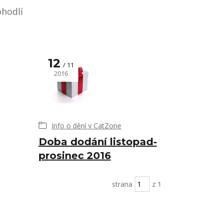
ohodlí
12
11
2016
Info o dění v CatZone
Doba dodání listopad-
prosinec 2016
strana
z 1