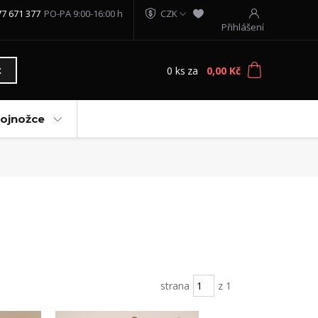
77 671 377
PO-PA 9:00-16:00 h
CZK
Přihlášení
0
ks
za
0,00 Kč
t
vojnožce
strana
z 1