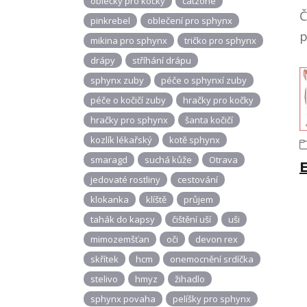
oblečky pro kočky
catzone
Č
pinkrebel
oblečení pro sphynx
p
mikina pro sphynx
tričko pro sphynx
drápy
stříhání drápu
sphynx zuby
péče o sphynxí zuby
péče o kočičí zuby
hračky pro kočky
hračky pro sphynx
šanta kočičí
kozlík lékařský
kotě sphynx
smaragd
suchá kůže
Otrava
jedovaté rostliny
cestování
klokanka
klíště
průjem
tahák do kapsy
čištění uší
uši
mimozemšťan
oči
devon rex
skřítek
hcm
onemocnění srdíčka
stelivo
hmyz
žihadlo
sphynx povaha
pelíšky pro sphynx