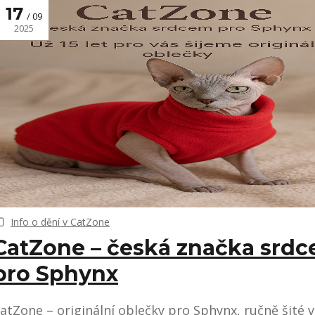
17
09
2025
Info o dění v CatZone
CatZone – česká značka srd
pro Sphynx
atZone – originální oblečky pro Sphynx, ručně šité v