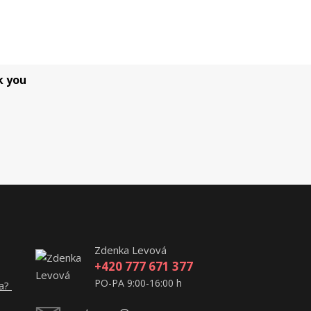
k you
Zdenka Levová
+420 777 671 377
PO-PA 9:00-16:00 h
ta?