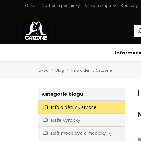
O nás
Obchodní podmínky
Vše o nákupu
Kontakty
Informac
Úvod
Blog
Info o dění v CatZone
Kategorie blogu
Info o dění v CatZone
N
Naše výrobky
Naši modelové a modelky :-)