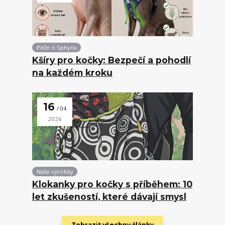
Péče o Sphynx
Kšíry pro kočky: Bezpečí a pohodlí
na každém kroku
16
04
2026
Naše výrobky
Klokanky pro kočky s příběhem: 10
let zkušeností, které dávají smysl
Zobrazit všechny články