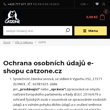
+420 777 671 377
PO-PA 9:00-16:00 h
CZK
0
0,00 Kč
Menu
Úvod
Vše o nákupu
GDPR
Ochrana osobních údajů e-
shopu catzone.cz
Společnost Zdenka Levová, se sídlem K Vypichu 352, 27371
ZLONICE , IČ : 62981625 (dále
jen
„prodávající“
nebo
„správce“
) zpracovává ve smyslu
nařízení Evropského parlamentu a Rady (EU) č. 2016/679 o
ochraně fyzických osob v souvislosti se zpracováním osobních
údajů a o volném pohybu těchto údajů a o zrušení směrnice
95/46/ES (obecné nařízení o ochraně osobních údajů)(dále