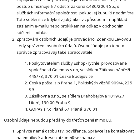
postup umožňuje § 7 odst. 3 zákona č.480/2004 Sb., o
službách informační společnosti, pokud jej kupující neodmítne.
Tato sdělení lze kdykoliv jakýmkoliv způsobem – například
zasláním e-mailu nebo proklikem na odkaz v obchodním
sdělení – odhlásit.
Zpracování osobních údajů je prováděno Zdenkou Levovou
tedy správcem osobních údajů. Osobní údaje pro tohoto
správce zpracovávají také zpracovatelé:
Poskytovatelem služby Eshop- rychle, provozované
společností Golemos s.r.o, se sídlem Zátkovo nábřeží
448/73, 370 01 České Budějovice
Česká pošta, s.p Praha 1, Politiských vězňů 909/4, 225
99
Zásilkovna s.r.o., se sídlem Drahobejlova 1019/27,
Libeň, 190 00 Praha 9,
GOPAY s.r.o Planá 67, Planá 370 01
Osobní údaje nebudou předány do třetích zemí mimo EU.
Správce nemá osobu tzv. pověřence. Správce lze kontaktovat
na emailové adrese catzone@seznam.cz