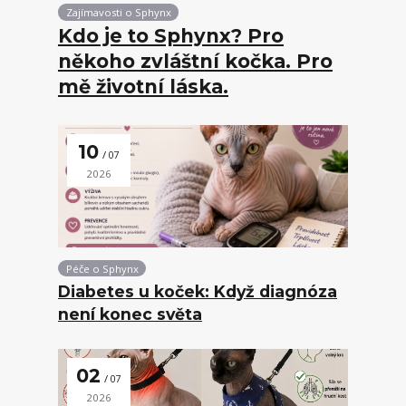
Zajímavosti o Sphynx
Kdo je to Sphynx? Pro
někoho zvláštní kočka. Pro
mě životní láska.
10
07
2026
Péče o Sphynx
Diabetes u koček: Když diagnóza
není konec světa
02
07
2026