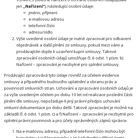
jen
„Nařízení“
), následující osobní údaje:
jméno, příjmení
e-mailovou adresu
telefonní číslo
adresu/sídlo
Výše uvedené osobní údaje je nutné zpracovat pro odbavení
objednávek a další plnění ze smlouvy, pokud mezi vámi a
prodávajícím dojde k uzavření kupní smlouvy. Takové
zpracování osobních údajů umožňuje čl. 6 odst. 1 písm. b)
Nařízení – zpracování je nezbytné pro splnění smlouvy.
Prodávající zpracovává tyto údaje rovněž za účelem evidence
smlouvy a případného budoucího uplatnění a obranu práv a
povinností smluvních stran. Uchování a zpracování osobních údajů je
za výše uvedeným účelem po dobu 10 let od realizace poslední části
plnění dle smlouvy, nepožaduje-li jiný právní předpis uchování
smluvní dokumentace po dobu delší. Takové zpracování je možné na
základě čl. 6 odst. 1 písm. c) a f) Nařízení – zpracování je nezbytné pro
splnění právní povinnosti a pro účely oprávněných zájmů správce.
Na e-mailovou adresu, případně telefonní číslo mohou být
kupujícímu zasílány novinky a jiná obchodní sdělení, tento