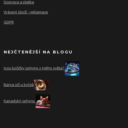
Doprava a platba
Vrácení zboží - reklamace
GDPR
NEJČTENĚJŠÍ NA BLOGU
Jsou kočičky sphynx z jného světa?
Barva očí u koček
Kanadský sphynx