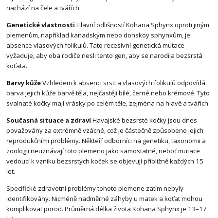
nachází na čele a tvářích.
Genetické vlastnosti
Hlavní odlišností Kohana Sphynx oproti jiným
plemenům, například kanadským nebo donskoy sphynxům, je
absence vlasových folikulů. Tato recesivní genetická mutace
vyžaduje, aby oba rodiče nesli tento gen, aby se narodila bezsrstá
koťata.
Barvy kůže
Vzhledem k absenci srsti a vlasových folikulů odpovídá
barva jejich kůže barvě těla, nejčastěji bílé, černé nebo krémové. Tyto
svalnaté kočky mají vrásky po celém těle, zejména na hlavě a tvářích.
Současná situace a zdraví
Havajské bezsrsté kočky jsou dnes
považovány za extrémně vzácné, což je částečně způsobeno jejich
reprodukčními problémy. Někteří odborníci na genetiku, taxonomii a
zoologii neuznávají toto plemeno jako samostatné, neboť mutace
vedoucí k vzniku bezsrstých koček se objevují přibližně každých 15
let.
Specifické zdravotní problémy tohoto plemene zatím nebyly
identifikovány. Nicméně nadměrné záhyby u matek a koťat mohou
komplikovat porod. Průměrná délka života Kohana Sphynx je 13–17