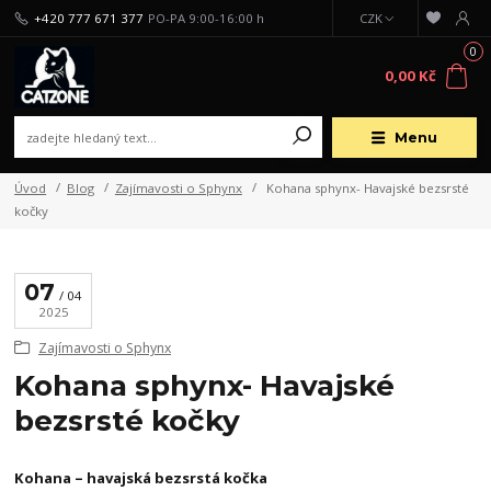
+420 777 671 377
PO-PA 9:00-16:00 h
CZK
0
0,00 Kč
Menu
Úvod
Blog
Zajímavosti o Sphynx
Kohana sphynx- Havajské bezsrsté
kočky
07
04
2025
Zajímavosti o Sphynx
Kohana sphynx- Havajské
bezsrsté kočky
Kohana – havajská bezsrstá kočka