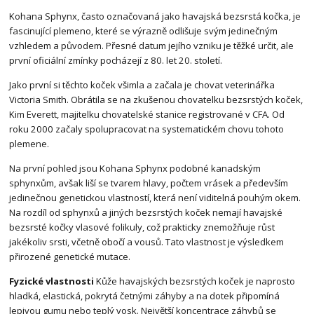
Kohana Sphynx, často označovaná jako havajská bezsrstá kočka, je
fascinující plemeno, které se výrazně odlišuje svým jedinečným
vzhledem a původem. Přesné datum jejího vzniku je těžké určit, ale
první oficiální zmínky pocházejí z 80. let 20. století.
Jako první si těchto koček všimla a začala je chovat veterinářka
Victoria Smith. Obrátila se na zkušenou chovatelku bezsrstých koček,
Kim Everett, majitelku chovatelské stanice registrované v CFA. Od
roku 2000 začaly spolupracovat na systematickém chovu tohoto
plemene.
Na první pohled jsou Kohana Sphynx podobné kanadským
sphynxům, avšak liší se tvarem hlavy, počtem vrásek a především
jedinečnou genetickou vlastností, která není viditelná pouhým okem.
Na rozdíl od sphynxů a jiných bezsrstých koček nemají havajské
bezsrsté kočky vlasové folikuly, což prakticky znemožňuje růst
jakékoliv srsti, včetně obočí a vousů. Tato vlastnost je výsledkem
přirozené genetické mutace.
Fyzické vlastnosti
Kůže havajských bezsrstých koček je naprosto
hladká, elastická, pokrytá četnými záhyby a na dotek připomíná
lepivou gumu nebo teplý vosk. Největší koncentrace záhybů se