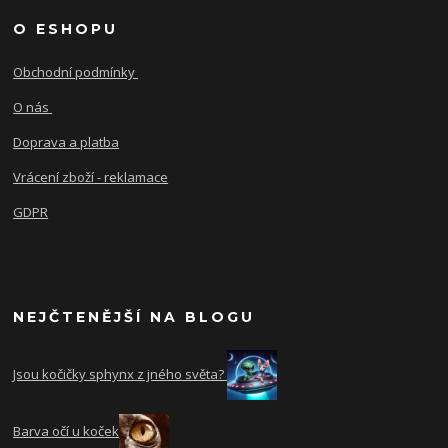
O ESHOPU
Obchodní podmínky
O nás
Doprava a platba
Vrácení zboží - reklamace
GDPR
NEJČTENĚJŠÍ NA BLOGU
Jsou kočičky sphynx z jného světa?
Barva očí u koček