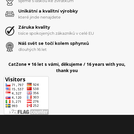
šijeme s láskou ke zvířátkům
Unikátní a kvalitní výrobky
které jinde nenajdete
Záruka kvality
tisíce spokojených zákazníků v celé EU
Náš svět se točí kolem sphynxů
dlouhých 16 let
CatZone ♥ 16 let s vámi, děkujeme / 16 years with you,
thank you