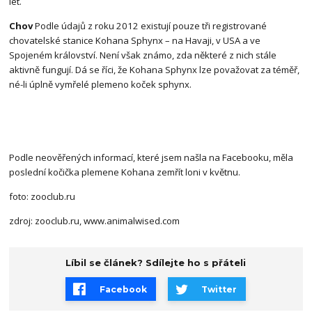
let.
Chov
Podle údajů z roku 2012 existují pouze tři registrované
chovatelské stanice Kohana Sphynx – na Havaji, v USA a ve
Spojeném království. Není však známo, zda některé z nich stále
aktivně fungují. Dá se říci, že Kohana Sphynx lze považovat za téměř,
né-li úplně vymřelé plemeno koček sphynx.
Podle neověřených informací, které jsem našla na Facebooku, měla
poslední kočička plemene Kohana zemřít loni v květnu.
foto: zooclub.ru
zdroj: zooclub.ru, www.animalwised.com
Líbil se článek? Sdílejte ho s přáteli
Facebook
Twitter