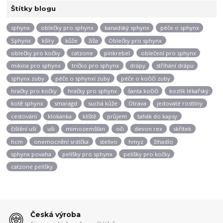
Štítky blogu
sphynx
oblečky pro sphynx
kanadský sphynx
péče o sphynx
Sphynx
kšíry
kůže
žíža
Oblečky pro sphynx
oblečky pro kočky
catzone
pinkrebel
oblečení pro sphynx
mikina pro sphynx
tričko pro sphynx
drápy
stříhání drápu
sphynx zuby
péče o sphynxí zuby
péče o kočičí zuby
hračky pro kočky
hračky pro sphynx
šanta kočičí
kozlík lékařský
kotě sphynx
smaragd
suchá kůže
Otrava
jedovaté rostliny
cestování
klokanka
klíště
průjem
tahák do kapsy
čištění uší
uši
mimozemšťan
oči
devon rex
skřítek
hcm
onemocnění srdíčka
stelivo
hmyz
žihadlo
sphynx povaha
pelíšky pro sphynx
pelíšky pro kočky
catzone pelíšky
Česká výroba