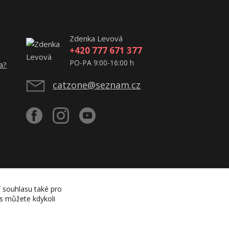
Zdenka Levová
+420 777 671 377
PO-PA 9:00-16:00 h
a?
catzone@seznam.cz
í souhlasu také pro
es můžete kdykoli