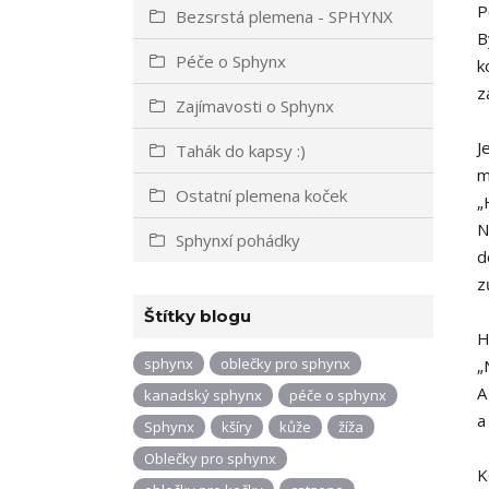
P
Bezsrstá plemena - SPHYNX
B
Péče o Sphynx
k
z
Zajímavosti o Sphynx
J
Tahák do kapsy :)
m
Ostatní plemena koček
„
N
Sphynxí pohádky
d
z
Štítky blogu
H
sphynx
oblečky pro sphynx
„
A
kanadský sphynx
péče o sphynx
a
Sphynx
kšíry
kůže
žíža
Oblečky pro sphynx
K