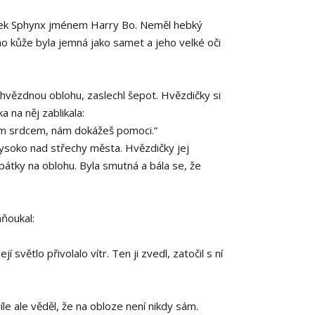
urek Sphynx jménem Harry Bo. Neměl hebký
jeho kůže byla jemná jako samet a jeho velké oči
hvězdnou oblohu, zaslechl šepot. Hvězdičky si
 na něj zablikala:
ným srdcem, nám dokážeš pomoci.“
vysoko nad střechy města. Hvězdičky jej
pátky na oblohu. Byla smutná a bála se, že
mňoukal:
jí světlo přivolalo vítr. Ten ji zvedl, zatočil s ní
le ale věděl, že na obloze není nikdy sám.