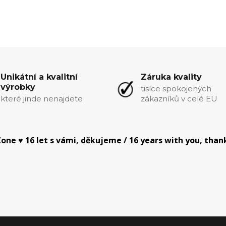
Unikátní a kvalitní
Záruka kvality
výrobky
tisíce spokojených
které jinde nenajdete
zákazníků v celé EU
one ♥ 16 let s vámi, děkujeme / 16 years with you, than