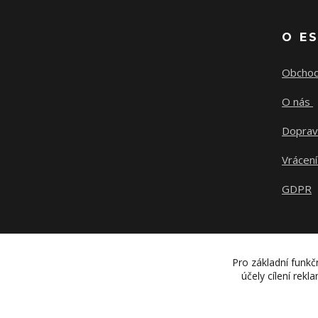
O E
Obchod
O nás
Doprav
Vrácení
GDPR
Pro základní funkč
účely cílení rek