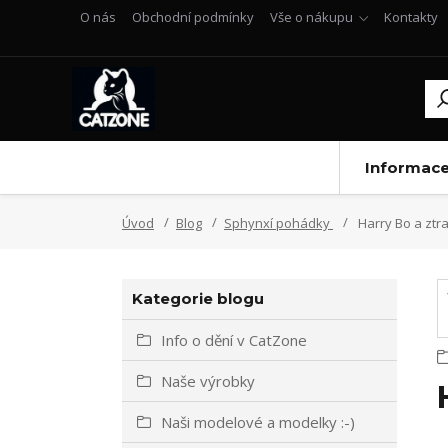
O nás
Obchodní podmínky
Vše o nákupu
Kontakty
Informac
Úvod
Blog
Sphynxí pohádky
Harry Bo a ztr
Kategorie blogu
Info o dění v CatZone
Naše výrobky
Naši modelové a modelky :-)