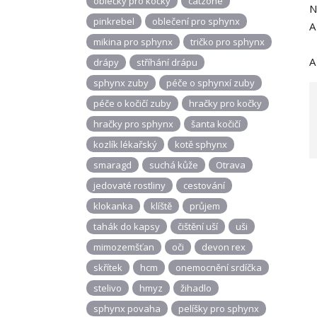
oblečky pro kočky
catzone
N
pinkrebel
oblečení pro sphynx
A
mikina pro sphynx
tričko pro sphynx
A
drápy
stříhání drápu
sphynx zuby
péče o sphynxí zuby
péče o kočičí zuby
hračky pro kočky
hračky pro sphynx
šanta kočičí
kozlík lékařský
kotě sphynx
smaragd
suchá kůže
Otrava
jedovaté rostliny
cestování
klokanka
klíště
průjem
tahák do kapsy
čištění uší
uši
mimozemšťan
oči
devon rex
skřítek
hcm
onemocnění srdíčka
stelivo
hmyz
žihadlo
sphynx povaha
pelíšky pro sphynx