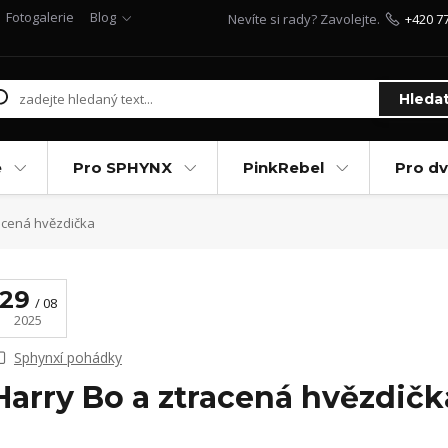
Fotogalerie
Blog
Nevíte si rady? Zavolejte.
+420 7
Hleda
e
Pro SPHYNX
PinkRebel
Pro d
acená hvězdička
29
08
2025
Sphynxí pohádky
Harry Bo a ztracená hvězdičk