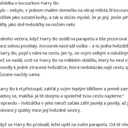
ohádka o kocourkovi Harry Bo
ylo – nebylo, v jednom malém domečku na okraji města žil koco
ožíšek jako ostatní kočky, a tak si občas myslel, že je jiný. Jenže 
ářily jako dvě hvězdičky na nočním nebi.
ednoho večera, když Harry Bo seděl na parapetu a tiše pozoroval 
ezi sebou povídaly. Kocourek nastražil ouška – a tu jedna hvězdička
Harry Bo, pojď s námi na cestu. Jen ty, se svým velkým a odváž
ež se nadál, ocitl se Harry Bo na měkkém obláčku, který ho nesl 
ovedly k jedné ztracené hvězdičce, která nedokázala najít cestu z
ůstane navždy sama.
arry Bo k ní přistoupil, zahřál ji svým teplým tělíčkem a jemně za
Neboj se, maličká. Já tě obejmu a společně tvou cestu najdeme.“
 opravdu – hvězdička v jeho náručí začala zářit jasněji a jasněji, až je
 donesl ji zpátky mezi její hvězdné sestry.
dyž se Harry Bo probudil, ležel opět na svém parapetu. Od té chví