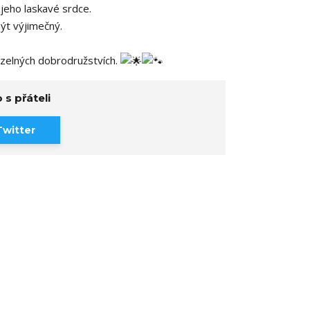
 jeho laskavé srdce.
ýt výjimečný.
ouzelných dobrodružstvích.
 s přáteli
Twitter