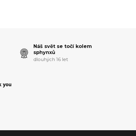
Náš svět se točí kolem
sphynxů
dlouhých 16 let
k you