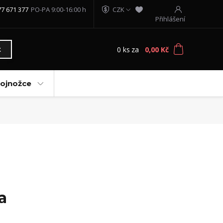
77 671 377
PO-PA 9:00-16:00 h
CZK
Přihlášení
0
ks
za
0,00 Kč
t
vojnožce
a