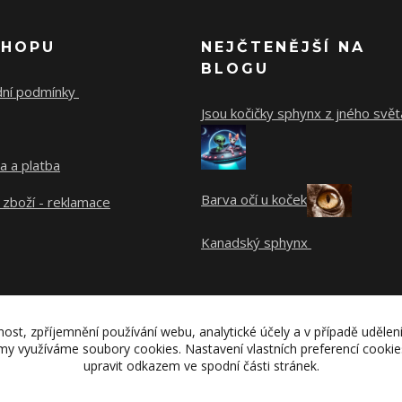
SHOPU
NEJČTENĚJŠÍ NA
BLOGU
ní podmínky
Jsou kočičky sphynx z jného svět
a a platba
Barva očí u koček
 zboží - reklamace
Kanadský sphynx
nost, zpříjemnění používání webu, analytické účely a v případě udělen
lamy využíváme soubory cookies. Nastavení vlastních preferencí cooki
upravit odkazem ve spodní části stránek.
Copyright 2010- 2026 catzone.cz. Všechna práva vyhrazena.