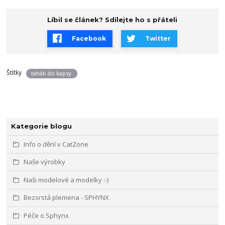
Líbil se článek? Sdílejte ho s přáteli
Facebook
Twitter
Štítky
tahák do kapsy
Kategorie blogu
Info o dění v CatZone
Naše výrobky
Naši modelové a modelky :-)
Bezsrstá plemena - SPHYNX
Péče o Sphynx