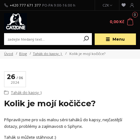
+420 777 671 377
PO-PA 9:00-16:00 h
CZK
0
0,00 Kč
Menu
Úvod
Blog
Tahák do kapsy :)
Kolik je mojí kočičce?
26
06
2024
Tahák do kapsy :)
Kolik je mojí kočičce?
Připravili jsme pro vás malou sérii taháků do kapsy, nejčastější
dotazy, problémy a zajímavosti o Sphynx.
Tahák si můžete stáhnout :)