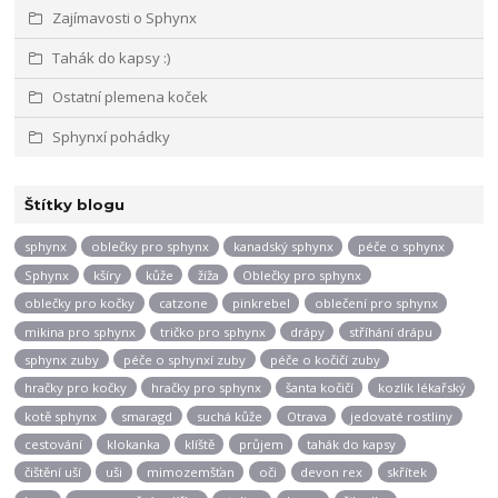
Zajímavosti o Sphynx
Tahák do kapsy :)
Ostatní plemena koček
Sphynxí pohádky
Štítky blogu
sphynx
oblečky pro sphynx
kanadský sphynx
péče o sphynx
Sphynx
kšíry
kůže
žíža
Oblečky pro sphynx
oblečky pro kočky
catzone
pinkrebel
oblečení pro sphynx
mikina pro sphynx
tričko pro sphynx
drápy
stříhání drápu
sphynx zuby
péče o sphynxí zuby
péče o kočičí zuby
hračky pro kočky
hračky pro sphynx
šanta kočičí
kozlík lékařský
kotě sphynx
smaragd
suchá kůže
Otrava
jedovaté rostliny
cestování
klokanka
klíště
průjem
tahák do kapsy
čištění uší
uši
mimozemšťan
oči
devon rex
skřítek