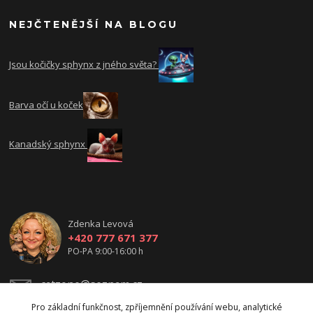
NEJČTENĚJŠÍ NA BLOGU
Jsou kočičky sphynx z jného světa?
Barva očí u koček
Kanadský sphynx
Zdenka Levová
+420 777 671 377
PO-PA 9:00-16:00 h
catzone@seznam.cz
Pro základní funkčnost, zpříjemnění používání webu, analytické