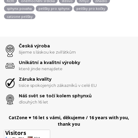
hcm
onemocnění srdíčka
stelivo
hmyz
žihadlo
sphynx povaha
pelíšky pro sphynx
pelíšky pro kočky
catzone pelíšky
Česká výroba
šijeme s láskou ke zvířátkům
Unikátní a kvalitní výrobky
které jinde nenajdete
Záruka kvality
tisíce spokojených zákazníků v celé EU
Náš svět se točí kolem sphynxů
dlouhých 16 let
CatZone ♥ 16 let s vámi, děkujeme / 16 years with you,
thank you