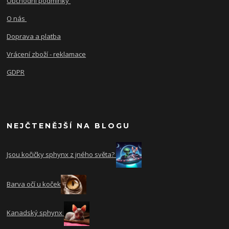
Obchodní podmínky
O nás
Doprava a platba
Vrácení zboží - reklamace
GDPR
NEJČTENĚJŠÍ NA BLOGU
Jsou kočičky sphynx z jného světa?
Barva očí u koček
Kanadský sphynx