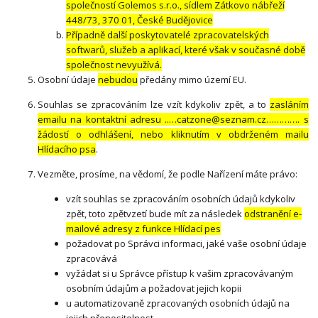
společností Golemos s.r.o., sídlem Zátkovo nábřeží
448/73, 370 01, České Budějovice
Případně další poskytovatelé zpracovatelských
softwarů, služeb a aplikací, které však v současné době
společnost nevyužívá.
Osobní údaje
nebudou
předány mimo území EU.
Souhlas se zpracováním lze vzít kdykoliv zpět, a to
zasláním
emailu na kontaktní adresu ..…catzone@seznam.cz…………. s
žádostí o odhlášení, nebo kliknutím v obdrženém mailu
Hlídacího psa
.
Vezměte, prosíme, na vědomí, že podle Nařízení máte právo:
vzít souhlas se zpracováním osobních údajů kdykoliv
zpět, toto zpětvzetí bude mít za následek
odstranění e-
mailové adresy z funkce Hlídací pes
požadovat po Správci informaci, jaké vaše osobní údaje
zpracovává
vyžádat si u Správce přístup k vašim zpracovávaným
osobním údajům a požadovat jejich kopii
u automatizovaně zpracovaných osobních údajů na