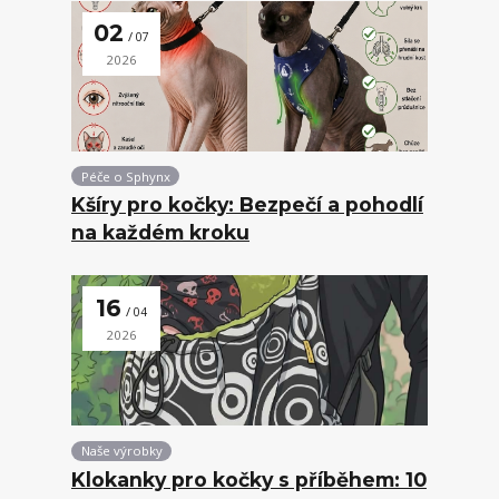
02
07
2026
Péče o Sphynx
Kšíry pro kočky: Bezpečí a pohodlí
na každém kroku
16
04
2026
Naše výrobky
Klokanky pro kočky s příběhem: 10