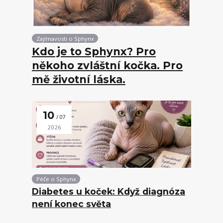
Zajímavosti o Sphynx
Kdo je to Sphynx? Pro
někoho zvláštní kočka. Pro
mě životní láska.
10
07
2026
Péče o Sphynx
Diabetes u koček: Když diagnóza
není konec světa