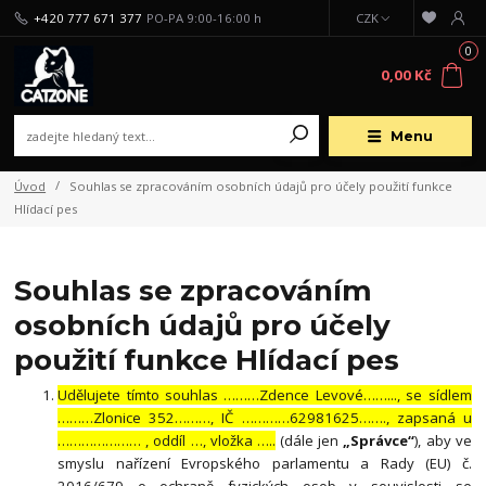
+420 777 671 377
PO-PA 9:00-16:00 h
CZK
0
0,00 Kč
Menu
Úvod
Souhlas se zpracováním osobních údajů pro účely použití funkce
Hlídací pes
Souhlas se zpracováním
osobních údajů pro účely
použití funkce Hlídací pes
Udělujete tímto souhlas ………Zdence Levové……..., se sídlem
………Zlonice 352………, IČ …………62981625……., zapsaná u
………………… , oddíl …, vložka …..
(dále jen
„Správce“
), aby ve
smyslu nařízení Evropského parlamentu a Rady (EU) č.