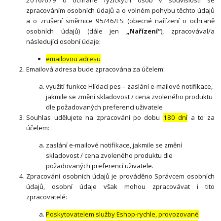
2016/679 o ochraně fyzických osob v souvislosti se
zpracováním osobních údajů a o volném pohybu těchto údajů
a o zrušení směrnice 95/46/ES (obecné nařízení o ochraně
osobních údajů) (dále jen
„Nařízení“
), zpracovával/a
následující osobní údaje:
emailovou adresu
Emailová adresa bude zpracována za účelem:
využití funkce Hlídací pes – zaslání e-mailové notifikace,
jakmile se změní skladovost / cena zvoleného produktu
dle požadovaných preferencí uživatele
Souhlas udělujete na zpracování po dobu
180 dní
a to za
účelem:
zaslání e-mailové notifikace, jakmile se změní
skladovost / cena zvoleného produktu dle
požadovaných preferencí uživatele.
Zpracování osobních údajů je prováděno Správcem osobních
údajů, osobní údaje však mohou zpracovávat i tito
zpracovatelé:
Poskytovatelem služby Eshop-rychle, provozované