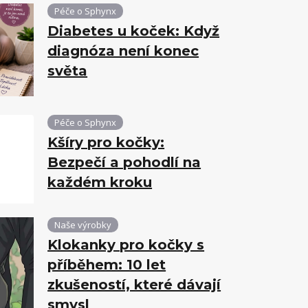
Péče o Sphynx
Diabetes u koček: Když
diagnóza není konec
světa
Péče o Sphynx
Kšíry pro kočky:
Bezpečí a pohodlí na
každém kroku
Naše výrobky
Klokanky pro kočky s
příběhem: 10 let
zkušeností, které dávají
smysl