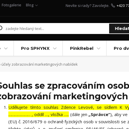
Fotogalerie
Blog
Nevíte si rady? Zavolejte.
+420 7
Hleda
e
Pro SPHYNX
PinkRebel
Pro d
 účely zobrazování marketingových nabídek
Souhlas se zpracováním osob
zobrazování marketingových
Udělujete tímto souhlas Zdence Levové, se sídlem K V
………………… , oddíl …, vložka …..
(dále jen
„Správce“
), aby v
(EU) č. 2016/679 o ochraně fyzických osob v souvislosti s
těchto údajů a o zrušení směrnice 95/46/ES (obecné na