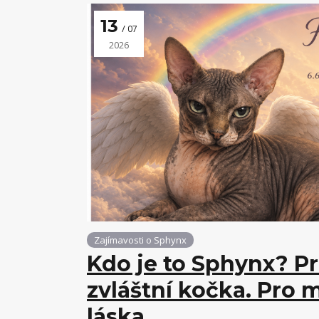
13
07
2026
Zajímavosti o Sphynx
Kdo je to Sphynx? P
zvláštní kočka. Pro 
láska.