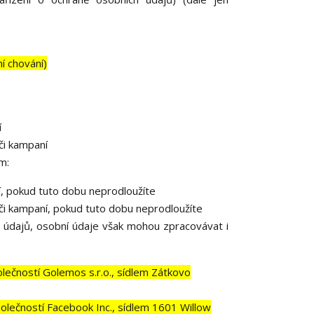
ní chování)
í
či kampaní
m:
í, pokud tuto dobu neprodloužíte
či kampaní, pokud tuto dobu neprodloužíte
 údajů, osobní údaje však mohou zpracovávat i
ečností Golemos s.r.o., sídlem Zátkovo
lečností Facebook Inc., sídlem 1601 Willow