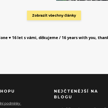
Zobrazit všechny články
one ♥ 16 let s vámi, děkujeme / 16 years with you, than
SHOPU
NEJČTENĚJŠÍ NA
BLOGU
ní podmínky