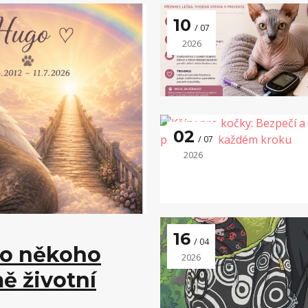
10
07
2026
02
07
2026
16
04
ro někoho
2026
mě životní