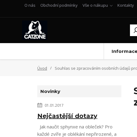
O nás
Obchodní podmínky
Vše o nákupu
Kontakty
Informac
Úvod
Souhlas se zpracováním osobních údajů pro
Novinky
01.01.2017
Nejčastější dotazy
Jak naučit sphynxe na obleček? Pro
každé zvíře je oblékání nepřirozené, a