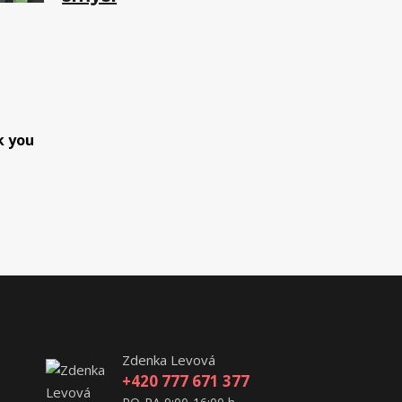
k you
Zdenka Levová
+420 777 671 377