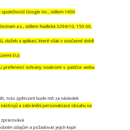
polečností Google Inc., sídlem 1600
Seznam a.s., sídlem Radlická 3294/10, 150 00,
, služeb a aplikací, které však v současné době
 území EU)
u preferencí ochrany soukromí v patičce webu
ět, toto zpětvzetí bude mít za následek
 nástrojů a zabránění personalizace obsahu na
e zpracovává
obním údajům a požadovat jejich kopii