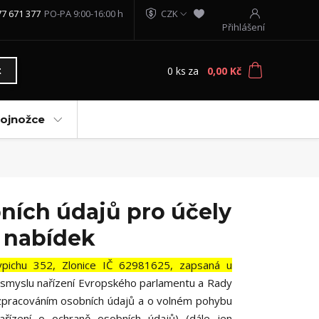
77 671 377
PO-PA 9:00-16:00 h
CZK
Přihlášení
0
ks
za
0,00 Kč
t
vojnožce
ních údajů pro účely
 nabídek
ypichu 352, Zlonice IČ 62981625, zapsaná u
e smyslu nařízení Evropského parlamentu a Rady
e zpracováním osobních údajů a o volném pohybu
řízení o ochraně osobních údajů) (dále jen