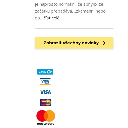
je naprosto normální, že sphynx ze
začátku přepadává, „zkamení“, nebo
do...
číst celé
Zobrazit všechny novinky