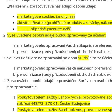
„Nařízení“
), zpracovával/a následující osobní údaje:
marketingové cookies (anonymní)
aktivita uživatele (prohlížené produkty a stránky, nákup
………….. případně jmenujte další
Výše uvedené osobní údaje budou zpracovány za účelem:
marketingového zpracování Vašich nákupních preferenc
personalizace (tedy přizpůsobení) obchodních nabídek 
Souhlas udělujete na zpracování po dobu
90 dní
a to za účele
marketingového zpracování vašich nákupních preferenc
personalizace (tedy přizpůsobení) obchodních nabídek 
Zpracování osobních údajů je prováděno Správcem osobních
tito zpracovatelé:
Poskytovatelem služby Eshop-rychle, provozované spol
nábřeží 448/73, 370 01, České Budějovice
Poskytovatelem služby Facebook Ads, provozované spo