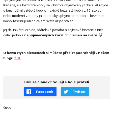
Kanadě, ale bezsrsté kočky se v historii objevovaly již dříve. Ať už jde
o legendární aztécké kočky, mexické bezsrsté kočky z 19. století
nebo moderní varianty jako donský sphynx a Peterbald, bezsrsté
kočky fascinují lidi po celém světě už po staletí.
Jejich unikátní vzhled, přátelská povaha a zajímavá historie z nich
dělají jedno z
nejvýjimečnějších kočičích plemen na světě
. 🐱
O bezsrstých plemenech si můžete přečíst podrobněji v našem
blogu
ZDE
Líbil se článek? Sdílejte ho s přáteli
Facebook
Twitter
Štítky