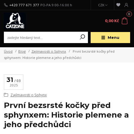
+420 777 671 377
PO-PA 9:00-16:00 h
CZK
0
0,00 Kč
Menu
Úvod
Blog
Zajímavosti o Sphynx
První bezsrsté kočky před
sphynxem: Historie plemene a jeho předchůdci
31
03
2025
Zajímavosti o Sphynx
První bezsrsté kočky před
sphynxem: Historie plemene a
jeho předchůdci