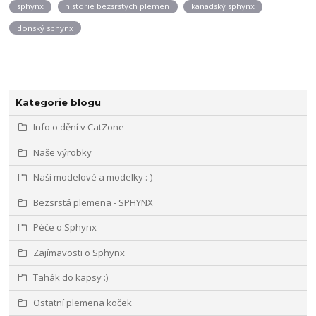
sphynx
historie bezsrstých plemen
kanadský sphynx
donský sphynx
Kategorie blogu
Info o dění v CatZone
Naše výrobky
Naši modelové a modelky :-)
Bezsrstá plemena - SPHYNX
Péče o Sphynx
Zajímavosti o Sphynx
Tahák do kapsy :)
Ostatní plemena koček