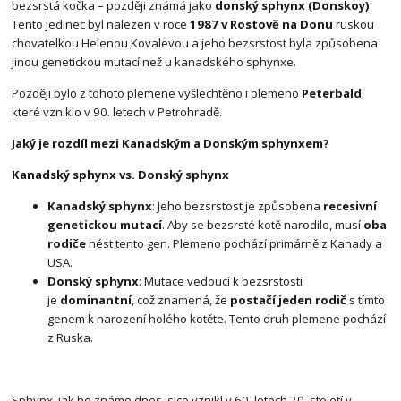
bezsrstá kočka – později známá jako
donský sphynx (Donskoy)
.
Tento jedinec byl nalezen v roce
1987 v Rostově na Donu
ruskou
chovatelkou Helenou Kovalevou a jeho bezsrstost byla způsobena
jinou genetickou mutací než u kanadského sphynxe.
Později bylo z tohoto plemene vyšlechtěno i plemeno
Peterbald
,
které vzniklo v 90. letech v Petrohradě.
Jaký je rozdíl mezi Kanadským a Donským sphynxem?
Kanadský sphynx vs. Donský sphynx
Kanadský sphynx
: Jeho bezsrstost je způsobena
recesivní
genetickou mutací
. Aby se bezsrsté kotě narodilo, musí
oba
rodiče
nést tento gen. Plemeno pochází primárně z Kanady a
USA.
Donský sphynx
: Mutace vedoucí k bezsrstosti
je
dominantní
, což znamená, že
postačí jeden rodič
s tímto
genem k narození holého kotěte. Tento druh plemene pochází
z Ruska.
Sphynx, jak ho známe dnes, sice vznikl v 60. letech 20. století v