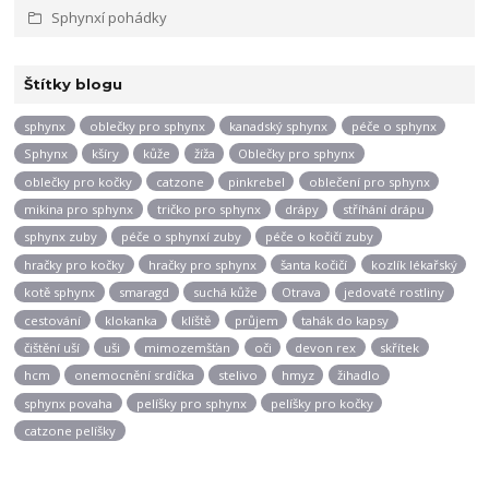
Sphynxí pohádky
Štítky blogu
sphynx
oblečky pro sphynx
kanadský sphynx
péče o sphynx
Sphynx
kšíry
kůže
žíža
Oblečky pro sphynx
oblečky pro kočky
catzone
pinkrebel
oblečení pro sphynx
mikina pro sphynx
tričko pro sphynx
drápy
stříhání drápu
sphynx zuby
péče o sphynxí zuby
péče o kočičí zuby
hračky pro kočky
hračky pro sphynx
šanta kočičí
kozlík lékařský
kotě sphynx
smaragd
suchá kůže
Otrava
jedovaté rostliny
cestování
klokanka
klíště
průjem
tahák do kapsy
čištění uší
uši
mimozemšťan
oči
devon rex
skřítek
hcm
onemocnění srdíčka
stelivo
hmyz
žihadlo
sphynx povaha
pelíšky pro sphynx
pelíšky pro kočky
catzone pelíšky