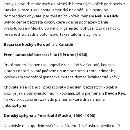
Jedny z prvních moderních doložených bezsrstých koček pocházely z
Mexika. V roce 1902 dostal americký novinář F.R. Shinick od
domorodých obyvatel pár zvláštních koček jménem
Nellie a Dick
.
Byly to černé bezsrsté kočky, které údajně pocházely z linie
vyskytující se v Mexiku po několik generací. Bohužel tyto dvě kočky
nezanechaly žádné potomstvo, takže tato linie vymřela.
Bezsrsté kočky v Evropě a v Kanadě
První kanadské bezsrsté kotě Prune (1966)
První moderní sphynx se objevil v roce 1966 v Kanadě, kdy se v
Ontariu narodilo kotě jménem
Prune
bez srsti. Tento jedinec byl
výsledkem spontánní genetické mutace domácí krátkosrsté kočky.
Chovatelé se rozhodli pokračovat v šlechtění bezsrstých koček a
křížili je jak s běžnými domácími kočkami, tak s plemenem
Devon Rex
.
To vedlo k vytvoření základů plemene, které dnes známe
jako
sphynx
.
Donský sphynx a Peterbald (Rusko, 1980–1990)
Nezávisle na západním světě se v 80. letech v Rusku objevila další