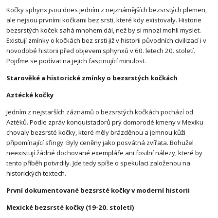
Kočky sphynx jsou dnes jedním z nejznámějších bezsrstých plemen,
ale nejsou prvními kočkami bez srsti, které kdy existovaly. Historie
bezsrstých koček sahá mnohem dál, než by si mnozí mohli myslet.
Existují zmínky o kočkách bez srsti již v historii původních civilizací i v
novodobé historii před objevem sphynxů v 60. letech 20. století.
Pojďme se podívat na jejich fascinující minulost.
Starověké a historické zmínky o bezsrstých kočkách
Aztécké kočky
Jedním z nejstarších záznamů o bezsrstých kočkách pochází od
Aztéků. Podle zpráv konquistadorů prý domorodé kmeny v Mexiku
chovaly bezsrsté kočky, které měly brázděnou a jemnou kůži
připomínající sfingy. Byly ceněny jako posvátná zvířata. Bohužel
neexistují žádné dochované exempláře ani fosilní nálezy, které by
tento příběh potvrdily. Jde tedy spíše o spekulaci založenou na
historických textech.
První dokumentované bezsrsté kočky v moderní historii
Mexické bezsrsté kočky (19-20. století)