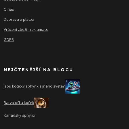
O nás
Doprava a platba
Vrácení zboží - reklamace
GDPR
NEJČTENĚJŠÍ NA BLOGU
Jsou kočičky sphynx z jného světa?
Barva očí u koček
Kanadský sphynx