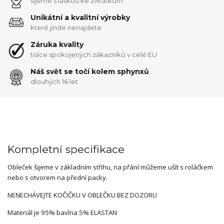
šijeme s láskou ke zvířátkům
Unikátní a kvalitní výrobky
které jinde nenajdete
Záruka kvality
tisíce spokojených zákazníků v celé EU
Náš svět se točí kolem sphynxů
dlouhých 16 let
Kompletní specifikace
Obleček šijeme v základním střihu, na přání můžeme ušít s roláčkem
nebo s otvorem na přední packy.
NENECHÁVEJTE KOČIČKU V OBLEČKU BEZ DOZORU
Materiál je 95% bavlna 5% ELASTAN