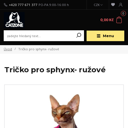
+420 777 671 377
PO-PA 9:00-16:00 h
CZK
0
0,00 Kč
Menu
Úvod
Tričko pro sphynx- ružové
Tričko pro sphynx- ružové