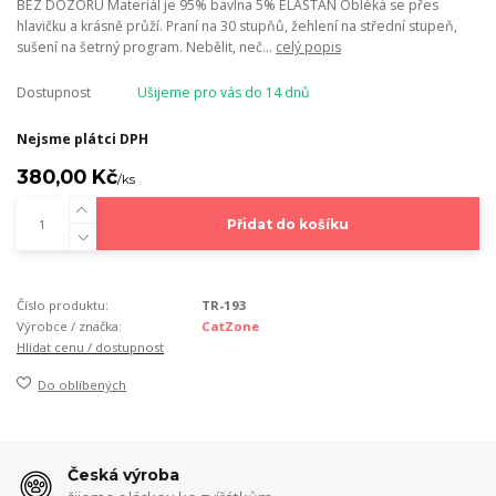
BEZ DOZORU Materiál je 95% bavlna 5% ELASTAN Obléká se přes
hlavičku a krásně průží. Praní na 30 stupňů, žehlení na střední stupeň,
sušení na šetrný program. Nebělit, neč...
celý popis
Dostupnost
Ušijeme pro vás do 14 dnů
Nejsme plátci DPH
380,00 Kč
/
ks
Přidat do košíku
Číslo produktu:
TR-193
Výrobce / značka:
CatZone
Hlídat cenu / dostupnost
Do oblíbených
Česká výroba