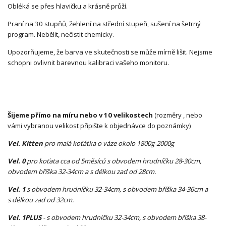
Obléká se přes hlavičku a krásně průží.
Praní na 30 stupňů, žehlení na střední stupeň, sušení na šetrný
program. Nebělit, nečistit chemicky.
Upozorňujeme, že barva ve skutečnosti se může mírně lišit. Nejsme
schopni ovlivnit barevnou kalibraci vašeho monitoru.
Šijeme přímo na míru nebo v 10 velikostech
(rozměry , nebo
vámi vybranou velikost připište k objednávce do poznámky)
Vel. Kitten
pro malá koťátka o váze okolo 1800g-2000g
Vel. 0
pro koťata cca od 5měsíců s obvodem hrudníčku 28-30cm,
obvodem bříška 32-34cm a s délkou zad od 28cm.
Vel. 1
s obvodem hrudníčku 32-34cm, s obvodem bříška 34-36cm a
s délkou zad od 32cm.
Vel. 1PLUS
- s obvodem hrudníčku 32-34cm, s obvodem bříška 38-