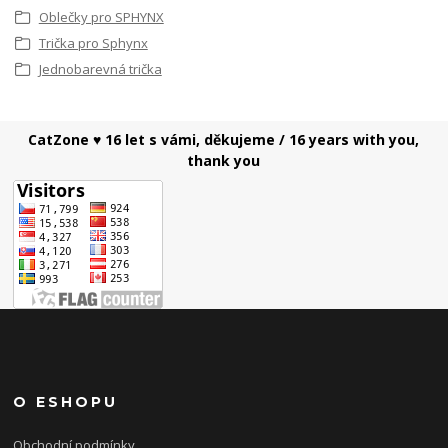
Oblečky pro SPHYNX
Trička pro Sphynx
Jednobarevná trička
CatZone ♥ 16 let s vámi, děkujeme / 16 years with you,
thank you
O ESHOPU
Obchodní podmínky