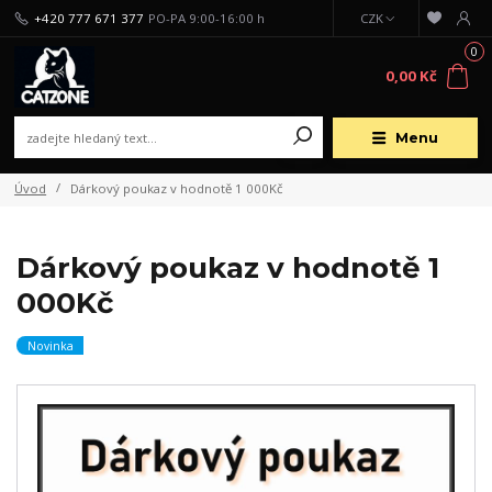
+420 777 671 377
PO-PA 9:00-16:00 h
CZK
0
0,00 Kč
Menu
Úvod
Dárkový poukaz v hodnotě 1 000Kč
Dárkový poukaz v hodnotě 1
000Kč
Novinka