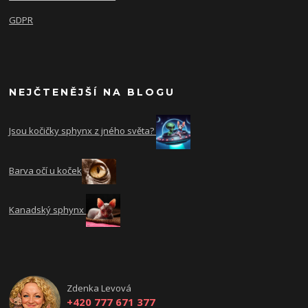
GDPR
NEJČTENĚJŠÍ NA BLOGU
Jsou kočičky sphynx z jného světa?
Barva očí u koček
Kanadský sphynx
Zdenka Levová
+420 777 671 377