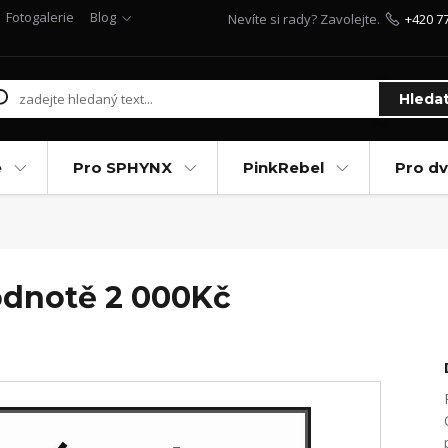
Fotogalerie
Blog
Nevíte si rady? Zavolejte.
+420 7
Hleda
e
Pro SPHYNX
PinkRebel
Pro d
odnotě 2 000Kč