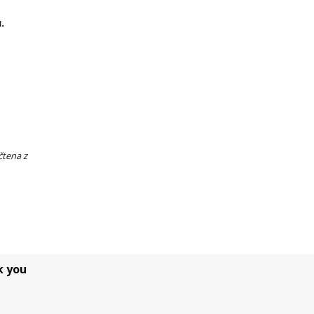
.
čtena z
k you