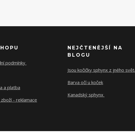
SHOPU
NEJČTENĚJŠÍ NA
BLOGU
ní podmínky
Jsou kočičky sphynx z jného svě
Barva očí u koček
a a platba
Kanadský sphynx
 zboží - reklamace