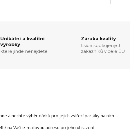
Unikátní a kvalitní
Záruka kvality
výrobky
tisíce spokojených
které jinde nenajdete
zákazníků v celé EU
e a nechte výběr dárků pro jejich zvířecí parťáky na nich.
h/ na Vaši e-mailovou adresu po jeho uhrazení.