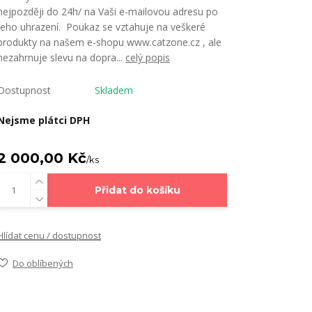
nejpozději do 24h/ na Vaši e-mailovou adresu po
jeho uhrazení. Poukaz se vztahuje na veškeré
produkty na našem e-shopu www.catzone.cz , ale
nezahrnuje slevu na dopra...
celý popis
Dostupnost
Skladem
Nejsme plátci DPH
2 000,00 Kč
/
ks
Přidat do košíku
Hlídat cenu / dostupnost
Do oblíbených