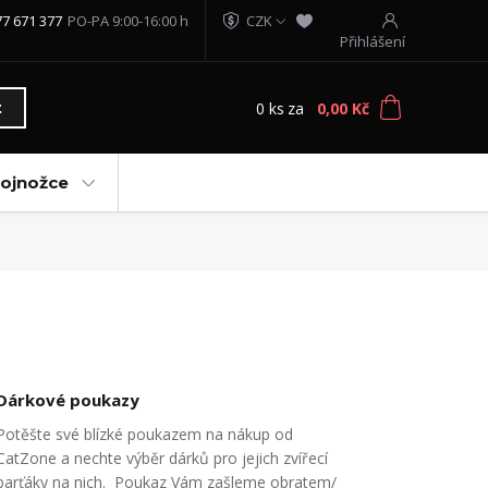
77 671 377
PO-PA 9:00-16:00 h
CZK
Přihlášení
0
ks
za
0,00 Kč
t
vojnožce
Dárkové poukazy
Potěšte své blízké poukazem na nákup od
CatZone a nechte výběr dárků pro jejich zvířecí
parťáky na nich. Poukaz Vám zašleme obratem/