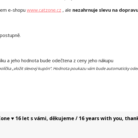
ašem e-shopu
www.catzone.cz
, ale
nezahrnuje slevu na dopravu
 postupně.
íku
a jeho hodnota bude odečtena z ceny jeho nákupu
políčka „vložit slevový kupón“. Hodnota poukazu vám bude automaticky ode
one ♥ 16 let s vámi, děkujeme / 16 years with you, than