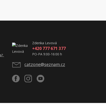
Zdenka Levová
+420 777 671 377
PO-PA 9:00-16:00 h
ta?
catzone@seznam.cz