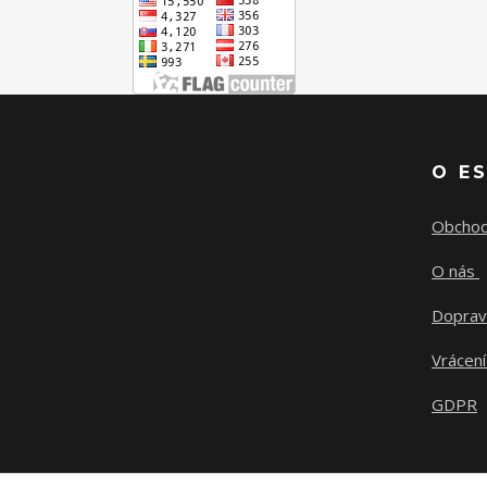
O E
Obchod
O nás
Doprav
Vrácení
GDPR