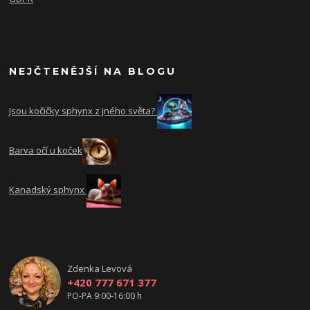
NEJČTENĚJŠÍ NA BLOGU
Jsou kočičky sphynx z jného světa?
Barva očí u koček
Kanadský sphynx
Zdenka Levová
+420 777 671 377
PO-PA 9:00-16:00 h