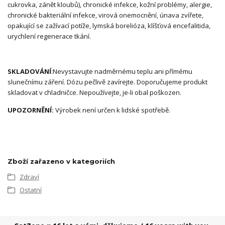
cukrovka, zánět kloubů), chronické infekce, kožní problémy, alergie,
chronické bakteriální infekce, virová onemocnění, únava zvířete,
opakující se zažívací potíže, lymská borelióza, klíšťová encefalitida,
urychlení regenerace tkání.
SKLADOVÁNÍ
:Nevystavujte nadměrnému teplu ani přímému
slunečnímu záření. Dózu pečlivě zavírejte. Doporučujeme produkt
skladovat v chladničce. Nepoužívejte, je-li obal poškozen.
UPOZORNĚNÍ:
Výrobek není určen k lidské spotřebě.
Zboží zařazeno v kategoriích
Zdraví
Ostatní