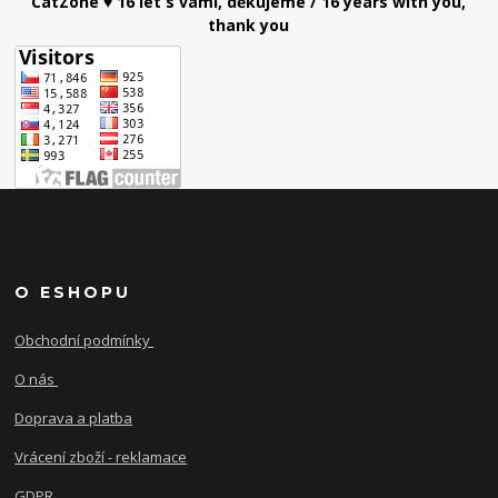
CatZone ♥ 16 let s vámi, děkujeme / 16 years with you,
thank you
O ESHOPU
Obchodní podmínky
O nás
Doprava a platba
Vrácení zboží - reklamace
GDPR