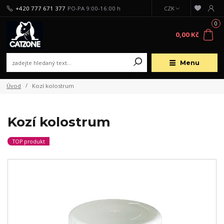
+420 777 671 377
PO-PA 9:00-16:00 h
CZK
0
0,00 Kč
Menu
Úvod
Kozí kolostrum
Kozí kolostrum
TOP produkt