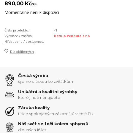
890,00 Kč
/
ks
Momentálně není k dispozici
Číslo produktu:
-1
Výrobce / značka:
Betula Pendula s.r.o
Hlídat cenu / dostupnost
Do oblíbených
Česká výroba
šijeme s láskou ke zvířátkům
Unikátní a kvalitní výrobky
které jinde nenajdete
Záruka kvality
tisíce spokojených zákazníků v celé EU
Náš svět se točí kolem sphynxů
dlouhých 16 let