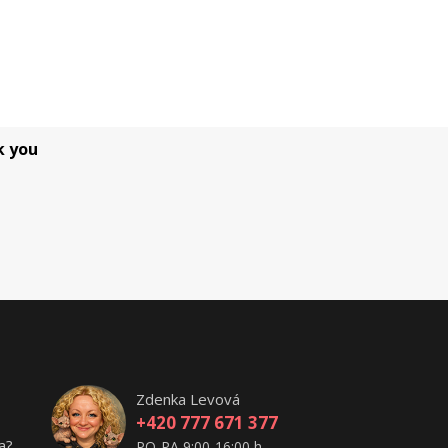
k you
Zdenka Levová
+420 777 671 377
a?
PO-PA 9:00-16:00 h