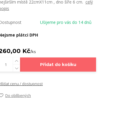
nejširším místě 22cmX11cm , dno šíře 6 cm.
celý
popis
Dostupnost
Ušijeme pro vás do 14 dnů
Nejsme plátci DPH
260,00 Kč
/
ks
Přidat do košíku
Hlídat cenu / dostupnost
Do oblíbených