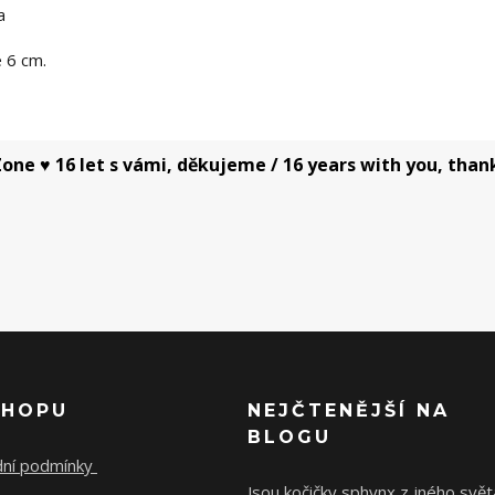
a
e 6 cm.
one ♥ 16 let s vámi, děkujeme / 16 years with you, than
SHOPU
NEJČTENĚJŠÍ NA
BLOGU
ní podmínky
Jsou kočičky sphynx z jného svět