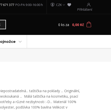
77 671 377
PO-PA 9:00-16:00 h
CZK
Přihlášení
0
ks
za
0,00 Kč
t
vojnožce
Nepostradatelná... taštička na poklady ... Originální,
neokoukaná ... Málá taštička na kosmetiku, psací
potřeby a různé nezbytnosti :-D... Materiál 100%
polyester, podšívka 100% bavlna Velikost v