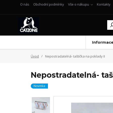
O nás
Obchodní podmínky
Vše o nákupu
Kontakty
Informac
Úvod
Nepostradatelná- taštička na poklady II
Nepostradatelná- taš
Novinka