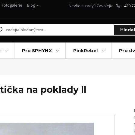
Fotogalerie
Blog
Nevíte si rady? Zavolejte.
+420 7
Hleda
e
Pro SPHYNX
PinkRebel
Pro d
tička na poklady II