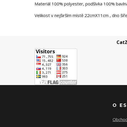
Materiál 100% polyester, podšívka 100% bavln
Velikost v nejširším místě 22cmX11cm , dno šíř
CatZ
O E
Obchod