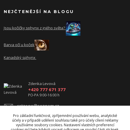
NEJČTENĚJŠÍ NA BLOGU
Jsou kočičky sphynx z jného světa?
Barva očí u koček
Kanadský sphynx
Zdenka Levová
+420 777 671 377
PO-PA 9:00-16:00 h
catzone@seznam.cz
Pro základní funkčnost, zpříjemnění používání webu, analytické
účely a v případě udělení souhlasu také pro účely cílení reklamy
využíváme soubory cookies. Nastavení vlastních preferencí
cookies můžete kdykoli upravit odkazem ve spodní části stránek.