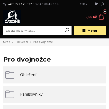
+420 777 671 377
PO-PA 9:00-16:00 h
CZK
0
0,00 Kč
Menu
Úvod
PinkRebel
Pro dvojnožce
Pro dvojnožce
Oblečení
Pamlsovníky