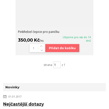
PinkRebel čepice pro paničku
Ušijeme pro vás do 14
350,00 Kč
/
ks
dnů
Přidat do košíku
strana
z 1
Novinky
01.01.2017
Nejčastější dotazy