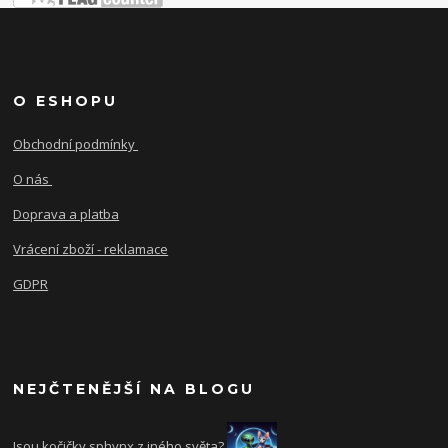
O ESHOPU
Obchodní podmínky
O nás
Doprava a platba
Vrácení zboží - reklamace
GDPR
NEJČTENĚJŠÍ NA BLOGU
Jsou kočičky sphynx z jného světa?