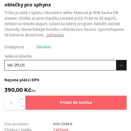
oblečky pro sphynx
Tričko je ušité z úpletu v klasickém střihu. Materiál je 95% bavlna 5%
elastan. Obléká se přes hlavičku a krásně průží. Praní na 30 stupňů,
žehlení na střední stupeň, sušení na šetrný program. Nebělit, nečistit
chemicky. Nenechávejte kočičku v oblečku bez dozoru. Upozorňujeme,
že barva ve skutečnost...
celý popis
Dostupnost
Skladem
Velikost oblečku
Nejsme plátci DPH
390,00 Kč
/
ks
Přidat do košíku
Číslo produktu:
HOt-1589-5
Výrobce / značka:
CatZone