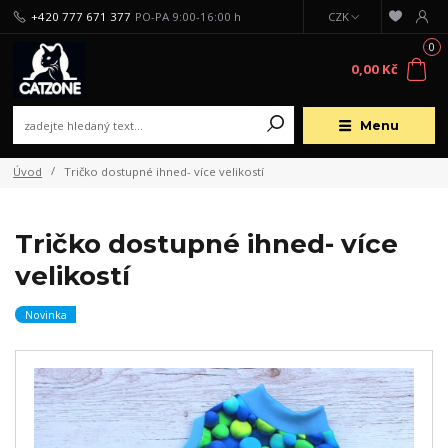
+420 777 671 377
PO-PA 9:00-16:00 h
CZK
0
0,00 Kč
Menu
Úvod
Tričko dostupné ihned- více velikostí
Tričko dostupné ihned- více
velikostí
Novinka