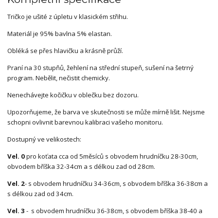
Tričko je ušité z úpletu v klasickém střihu.
Materiál je 95% bavlna 5% elastan.
Obléká se přes hlavičku a krásně průží.
Praní na 30 stupňů, žehlení na střední stupeň, sušení na šetrný
program. Nebělit, nečistit chemicky.
Nenechávejte kočičku v oblečku bez dozoru.
Upozorňujeme, že barva ve skutečnosti se může mírně lišit. Nejsme
schopni ovlivnit barevnou kalibraci vašeho monitoru.
Dostupný ve velikostech:
Vel. 0
pro koťata cca od 5měsíců s obvodem hrudníčku 28-30cm,
obvodem bříška 32-34cm a s délkou zad od 28cm.
Vel. 2
- s obvodem hrudníčku 34-36cm, s obvodem bříška 36-38cm a
s délkou zad od 34cm.
Vel. 3
- s obvodem hrudníčku 36-38cm, s obvodem bříška 38-40 a