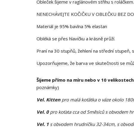
Obleček šijeme v raglánovém střihu s roláčkem.
NENECHÁVEJTE KOČIČKU V OBLEČKU BEZ D
Materiál je 95% bavlna 5% elastan
Obléká se přes hlavičku a krásně průží.
Praní na 30 stupňů, žehlení na střední stupeň, s
Upozorňujeme, že barva ve skutečnosti se může 
Šijeme přímo na míru nebo v 10 velikostech
poznámky)
Vel. Kitten
pro malá koťátka o váze okolo 18
Vel. 0
pro koťata cca od 5měsíců s obvodem h
Vel. 1
s obvodem hrudníčku 32-34cm, s obvode