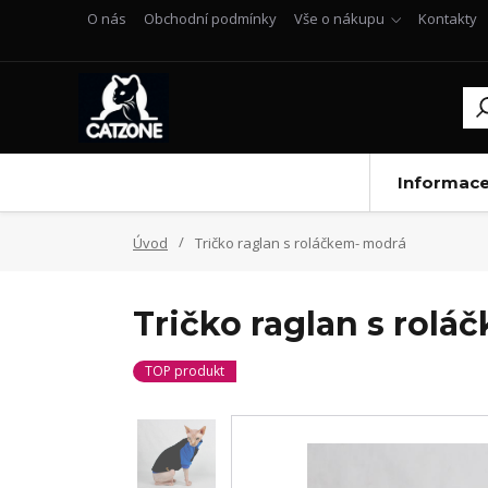
O nás
Obchodní podmínky
Vše o nákupu
Kontakty
Informac
Úvod
Tričko raglan s roláčkem- modrá
Tričko raglan s rol
TOP produkt