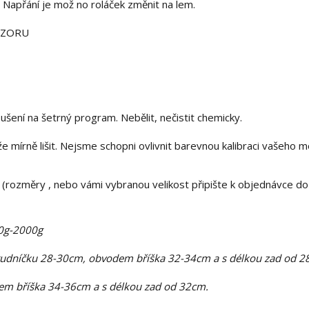
 Napřání je mož no roláček změnit na lem.
OZORU
ušení na šetrný program. Nebělit, nečistit chemicky.
mírně lišit. Nejsme schopni ovlivnit barevnou kalibraci vašeho m
(rozměry , nebo vámi vybranou velikost připište k objednávce do
00g-2000g
rudníčku 28-30cm, obvodem bříška 32-34cm a s délkou zad od 2
m bříška 34-36cm a s délkou zad od 32cm.