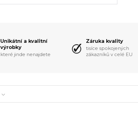
Unikátní a kvalitní
Záruka kvality
výrobky
tisíce spokojených
které jinde nenajdete
zákazníků v celé EU