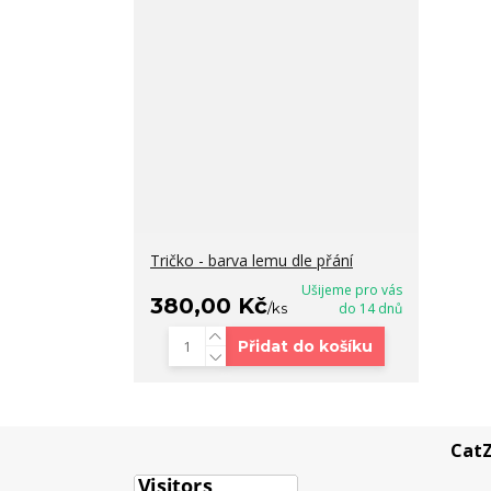
Tričko - barva lemu dle přání
Ušijeme pro vás
380,00 Kč
/
ks
do 14 dnů
Přidat do košíku
CatZ