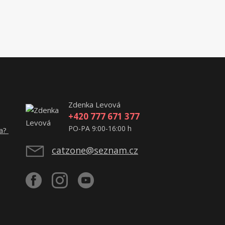
Zdenka Levová
+420 777 671 377
PO-PA 9:00-16:00 h
ta?
catzone@seznam.cz