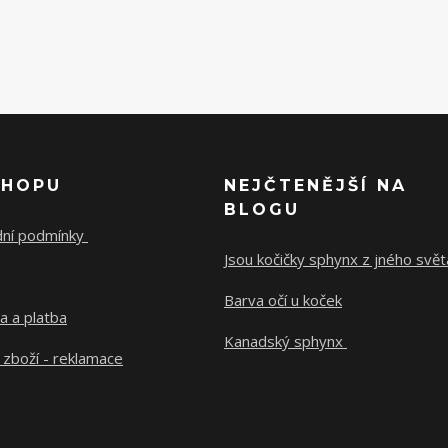
SHOPU
NEJČTENĚJŠÍ NA
BLOGU
ní podmínky
Jsou kočičky sphynx z jného svě
Barva očí u koček
a a platba
Kanadský sphynx
 zboží - reklamace