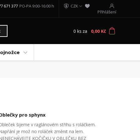
77 671 377
PO-PA 9:00-16:00 h
CZK
Přihlášení
0
ks
za
0,00 Kč
t
vojnožce
Oblečky pro sphynx
Obleček šijeme v raglánovém střihu s roláčkem.
Napřání je mož no roláček změnit na lem.
NENECHÁVEJTE KOČIČKU V OBLEČKU BEZ