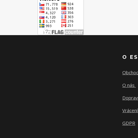
O E
Obchod
O nás
Doprav
Vrácení
GDPR