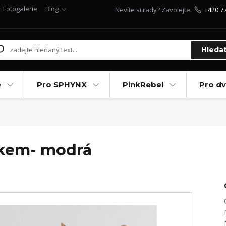
Fotogalerie
Blog
Nevíte si rady? Zavolejte.
+420 7
Hleda
e
Pro SPHYNX
PinkRebel
Pro d
áčkem- modrá