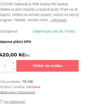
DOZORU Materiál je 95% bavlna 5% elastan
Obléká se přes hlavičku a krásně průží. Praní na 30
stupňů, žehlení na střední stupeň, sušení na šetrný
program. Nebělit, nečistit chem...
celý popis
Dostupnost
Ušijeme pro vás do 14 dnů
Nejsme plátci DPH
420,00 Kč
/
ks
Přidat do košíku
Číslo produktu:
TR-528
Výrobce / značka:
CatZone
Hlídat cenu / dostupnost
Do oblíbených