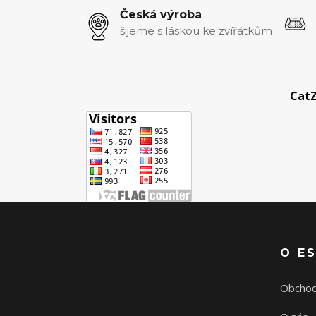
Česká výroba
šijeme s láskou ke zvířátkům
CatZ
O E
Obchod