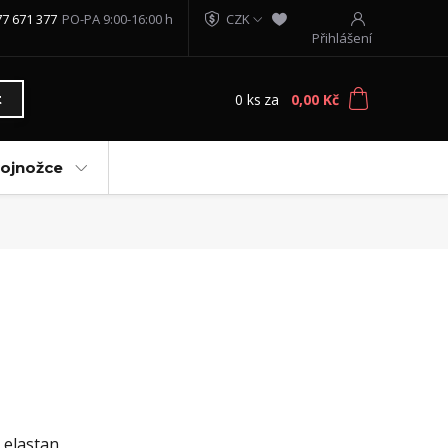
77 671 377
PO-PA 9:00-16:00 h
CZK
Přihlášení
0
ks
za
0,00 Kč
t
vojnožce
 elastan