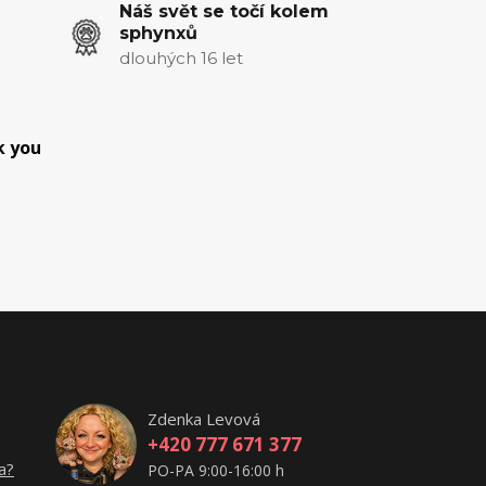
Náš svět se točí kolem
sphynxů
dlouhých 16 let
k you
Zdenka Levová
+420 777 671 377
a?
PO-PA 9:00-16:00 h