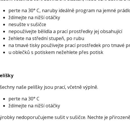
perte na 30° C, naruby ideálně program na jemné prádl
ždímejte na nižší otáčky
nesušte v sušičce
nepoužívejte bělidla a prací prostředky jej obsahující
žehlete na střední stupeň, po rubu
na tmavé tisky používejte prací prostředek pro tmavé p
u oblečků s potiskem nežehlete přes potisk
elíšky
šechny naše pelíšky jsou prací, včetně výplně.
perte na 30° C
ždímejte na nižší otáčky
ýrobky nedoporučujeme sušit v sušičce. Nechte je přirozen