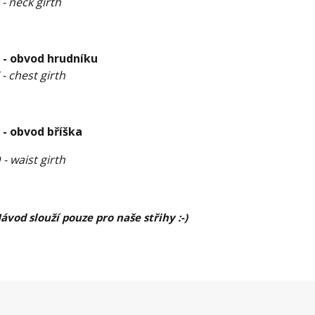
 - neck girth
 - obvod hrudníku
 - chest girth
 - obvod bříška
 - waist girth
ávod slouží pouze pro naše střihy :-)