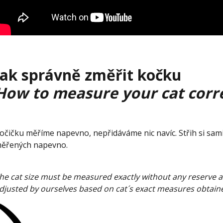
Jak správně změřit kočku
How to measure your cat corre
očičku měříme napevno, nepřidáváme nic navíc. Střih si sa
ěřených napevno.
he cat size must be measured exactly without any reserve add
djusted by ourselves based on cat´s exact measures obtain