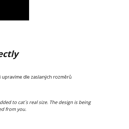
ctly
mi upravíme dle zaslaných rozměrů
ed to cat´s real size. The design is being
ed from you.