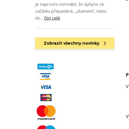
je naprosto normální, že sphynx ze
začátku přepadává, „zkamení“, nebo
do...
číst celé
Zobrazit všechny novinky
P
V
V