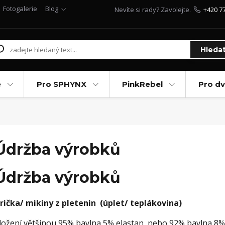
Fotogalerie
Blog
Nevíte si rady? Zavolejte.
+420 7
Hleda
e
Pro SPHYNX
PinkRebel
Pro d
Údržba výrobků
Údržba výrobků
rička/ mikiny z pletenin (úplet/ teplákovina)
ložení většinou 95% bavlna 5% elastan, nebo 92% bavlna 8%