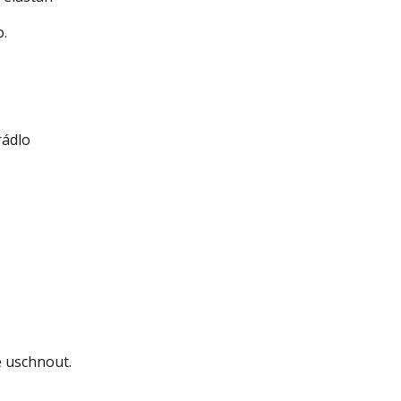
o.
rádlo
ě uschnout.