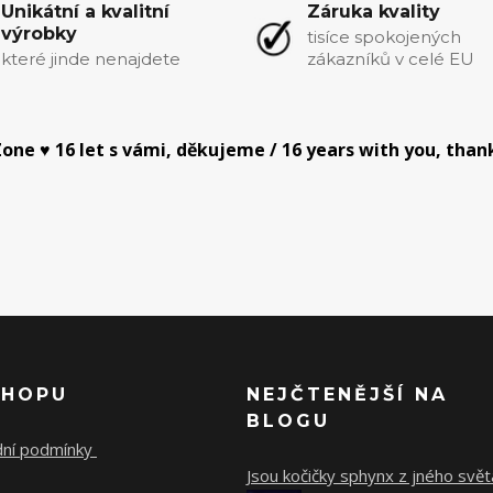
Unikátní a kvalitní
Záruka kvality
výrobky
tisíce spokojených
které jinde nenajdete
zákazníků v celé EU
one ♥ 16 let s vámi, děkujeme / 16 years with you, than
SHOPU
NEJČTENĚJŠÍ NA
BLOGU
ní podmínky
Jsou kočičky sphynx z jného svět