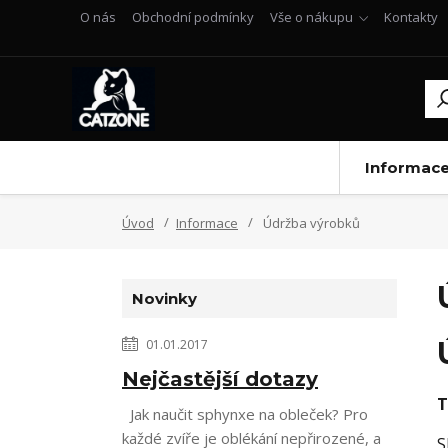
O nás
Obchodní podmínky
Vše o nákupu
Kontakty
Informac
Úvod
Informace
Údržba výrobků
Novinky
01.01.2017
Nejčastější dotazy
T
Jak naučit sphynxe na obleček? Pro
každé zvíře je oblékání nepřirozené, a
S