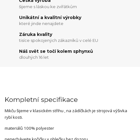
Česká výroba
šijeme s láskou ke zvířátkům
Unikátní a kvalitní výrobky
které jinde nenajdete
Záruka kvality
tisíce spokojených zákazníků v celé EU
Náš svět se točí kolem sphynxů
dlouhých 16 let
Kompletní specifikace
Mikču šijeme v klasickém střihu , na zádíčkách je strojová výšivka
rybí kosti.
materiálů 100% polyester
nenechávejte kočičku v oblečku bez dozoru