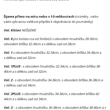
Šijeme přímo na míru nebo v 10 velikostech
(rozměry , nebo
vámi vybranou velikost připište k objednávce do poznámky)
Vel. Kitten
NEŠIJEME
Vel. 0
pro koťata cca od 5měsíců s obvodem hrudníčku 28-30cm,
obvodem bříška 32-34cm a s délkou zad od 28cm.
Vel. 1
s obvodem hrudníčku 32-34cm, s obvodem bříška 34-36cm a
s délkou zad od 32cm.
Vel. 1PLUS
- s obvodem hrudníčku 32-34cm, s obvodem bříška 38-
40cm a s délkou zad od 32cm.
Vel. 2
- s obvodem hrudníčku 34-36cm, s obvodem bříška 36-38cm a
s délkou zad od 34cm.
Vel. 2PLUS
- s obvodem hrudníčku 34-36cm, s obvodem bříška 42-
44cm a s délkou zad od 34cm.
Vel. 3
- s obvodem hrudníčku 36-38cm, s obvodem bříška 38-40cm a s