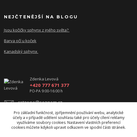
NEJČTENĚJŠÍ NA BLOGU
Jsou kočičky sphynx z jného světa?
Barva očí u koček
Kanadský sphynx
Zdenka Levová
+420 777 671 377
PO-PA 9:00-16:00 h
catzone@seznam.cz
Pro základní funkčnost, zpříjemnění používání webu, analytické
účely a v případě udělení souhlasu také pro účely cílení reklamy
využíváme soubory cookies. Nastavení vlastních preferencí
cookies můžete kdykoli upravit odkazem ve spodní části stránek.