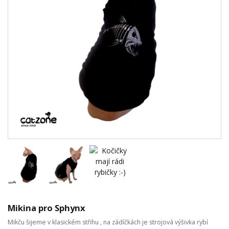
Mikina pro Sphynx
Mikču šijeme v klasickém střihu , na zádíčkách je strojová výšivka rybí