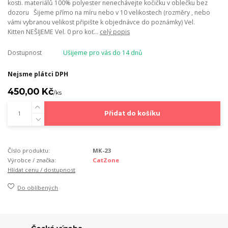
kosti. materiálů 100% polyester nenechávejte kočičku v oblečku bez
dozoru Šijeme přímo na míru nebo v 10 velikostech (rozměry , nebo
vámi vybranou velikost připište k objednávce do poznámky) Vel.
Kitten NEŠIJEME Vel. 0 pro koť...
celý popis
Dostupnost
Ušijeme pro vás do 14 dnů
Nejsme plátci DPH
450,00 Kč
/
ks
Přidat do košíku
Číslo produktu:
MK-23
Výrobce / značka:
CatZone
Hlídat cenu / dostupnost
Do oblíbených