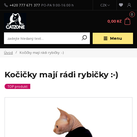
+420 777 671 377
PO-PA 9:00-16:00 h
CZK
0
0,00 Kč
Menu
Úvod
Kočičky mají rádi rybičky :-)
Kočičky mají rádi rybičky :-)
TOP produkt