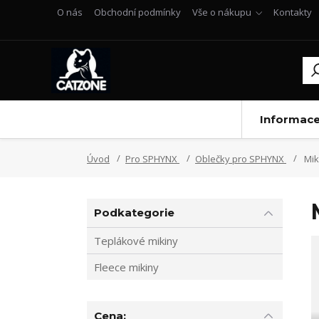
O nás
Obchodní podmínky
Vše o nákupu
Kontakty
Informac
Úvod
Pro SPHYNX
Oblečky pro SPHYNX
Mik
Podkategorie
Teplákové mikiny
Fleece mikiny
Cena: