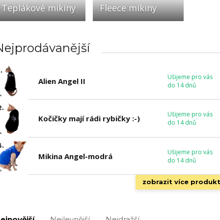
Teplákové mikiny
Fleece mikiny
Nejprodávanější
.
Ušijeme pro vás
Alien Angel II
do 14 dnů
2.
Ušijeme pro vás
Kočičky mají rádi rybičky :-)
do 14 dnů
3.
Ušijeme pro vás
Mikina Angel-modrá
do 14 dnů
zobrazit více produk
ejnovější
Nejlevnější
Nejdražší