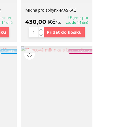
Y
Mikina pro sphynx-MASKÁČ
eme pro
Ušijeme pro
430,00 Kč
o 14 dnů
/
ks
vás do 14 dnů
íku
Přidat do košíku
Novinka
TOP produkt