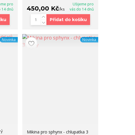
eme pro
Ušijeme pro
450,00 Kč
o 14 dnů
/
ks
vás do 14 dnů
íku
Přidat do košíku
Novinka
Novinka
KÝ
Mikina pro sphynx - chlupatka 3