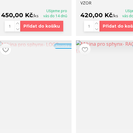
VZOR
Ušijeme pro
Ušij
450,00 Kč
420,00 Kč
/
ks
vás do 14 dnů
/
ks
vás d
Přidat do košíku
Přidat do koš
Novinka