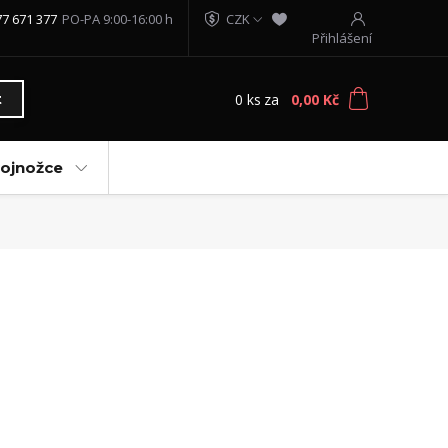
77 671 377
PO-PA 9:00-16:00 h
CZK
Přihlášení
0
ks
za
0,00 Kč
t
vojnožce