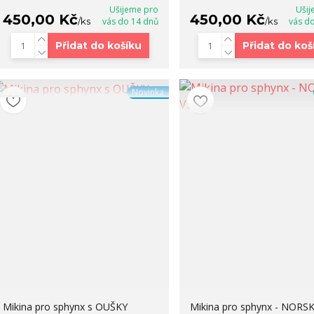
Ušijeme pro
Ušij
450,00 Kč
450,00 Kč
/
ks
vás do 14 dnů
/
ks
vás d
Přidat do košíku
Přidat do koš
Novinka
Mikina pro sphynx s OUŠKY
Mikina pro sphynx - NORS