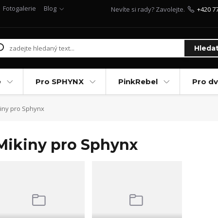
Fotogalerie
Blog
Nevíte si rady? Zavolejte.
+420 7
Hleda
e
Pro SPHYNX
PinkRebel
Pro d
iny pro Sphynx
Mikiny pro Sphynx