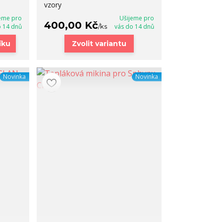
vzory
eme pro
Ušijeme pro
400,00 Kč
o 14 dnů
/
ks
vás do 14 dnů
íku
Zvolit variantu
Novinka
Novinka