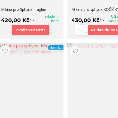
Mikina pro Sphynx - raglan
Mikina pro sphynx-KOČIČK
skladem -
Ušij
420,00 Kč
430,00 Kč
/
ks
ihned
/
ks
vás d
Zvolit variantu
Přidat do koš
Novinka