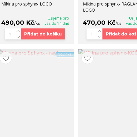
Mikina pro sphynx- LOGO
Mikina pro sphynx- RAGLAN
LOGO
Ušijeme pro
Ušij
490,00 Kč
470,00 Kč
/
ks
vás do 14 dnů
/
ks
vás d
Přidat do košíku
Přidat do koš
Novinka