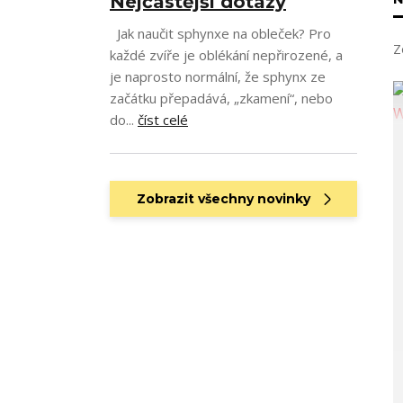
Nejčastější dotazy
Jak naučit sphynxe na obleček? Pro
Z
každé zvíře je oblékání nepřirozené, a
je naprosto normální, že sphynx ze
začátku přepadává, „zkamení“, nebo
do...
číst celé
Zobrazit všechny novinky