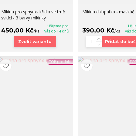
Mikina pro sphynx- křídla ve tmě
Mikina chlupatka - maskáč
svítící - 3 barvy mikinky
Ušijeme pro
Ušij
450,00 Kč
390,00 Kč
/
ks
vás do 14 dnů
/
ks
vás d
Zvolit variantu
Přidat do koš
TOP produkt
TOP