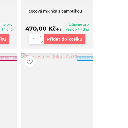
Fleecová mikinka s bambulkou
eme pro
Ušijeme pro
470,00 Kč
o 14 dnů
/
ks
vás do 14 dnů
íku
Přidat do košíku
 produkt
Novinka