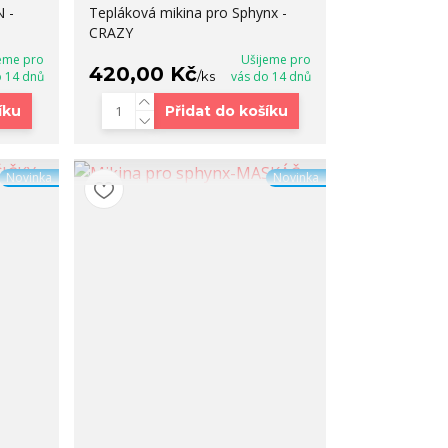
 -
Tepláková mikina pro Sphynx -
CRAZY
eme pro
Ušijeme pro
420,00 Kč
o 14 dnů
/
ks
vás do 14 dnů
íku
Přidat do košíku
Novinka
Novinka