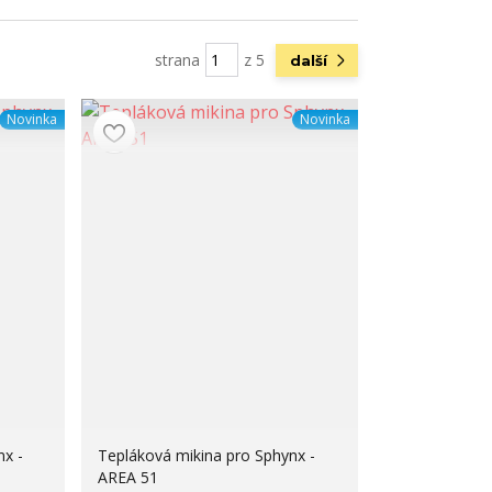
strana
z 5
další
Novinka
Novinka
nx -
Tepláková mikina pro Sphynx -
AREA 51