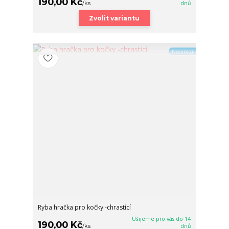
190,00 Kč
/
ks
dnů
Zvolit variantu
Novinka
Ryba hračka pro kočky -chrastící
Ušijeme pro vás do 14
190,00 Kč
/
ks
dnů