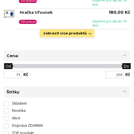
Ušijeme pro vás do 14
TOP produkt
dnů
Hračka Ufounek
180,00 Kč
3.
Ušijeme pro vás do 14
TOP produkt
dnů
zobrazit více produktů
Cena:
Od
Do
Kč
Kč
Štítky
Skladem
Novinka
Akce
Doprava ZDARMA
TOP produkt