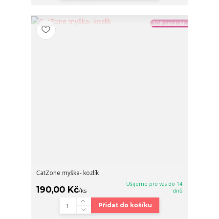
TOP produkt
CatZone myška- kozlík
Ušijeme pro vás do 14
190,00 Kč
/
ks
dnů
Přidat do košíku