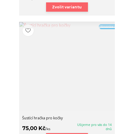
Zvolit variantu
Novinka
Šustící hračka pro kočky
Ušijeme pro vás do 14
75,00 Kč
/
ks
dnů