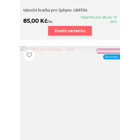
Vánoční hračka pro Sphynx- LIMITKA
Ušijeme pro vás do 14
85,00 Kč
/
ks
dnů
Zvolit variantu
TOP produkt
Novinka