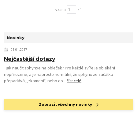
strana
z 1
Novinky
01.01.2017
Nejčastější dotazy
Jak naučit sphynxe na obleček? Pro každé zvíře je oblékání
nepřirozené, a je naprosto normální, že sphynx ze začátku
přepadává, „zkamení“, nebo do...
číst celé
Zobrazit všechny novinky