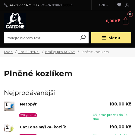
+420 777 671 377
PO-PA 9:00-16:00 h
CZK
0
0,00 Kč
Menu
Úvod
Pro SPHYNX
Hračky pro KOČKY
Plněné kozlíkem
Plněné kozlíkem
Nejprodávanější
Netopýr
180,00 Kč
1.
Ušijeme pro vás do 14
TOP produkt
dnů
CatZone myška- kozlík
190,00 Kč
2.