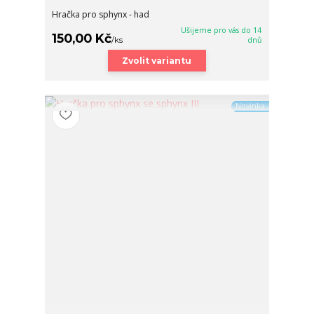
Hračka pro sphynx - had
Ušijeme pro vás do 14
150,00 Kč
/
ks
dnů
Zvolit variantu
Novinka