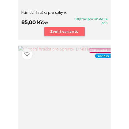
Ksichtíci -hračka pro sphynx
Ušijeme pro vás do 14
85,00 Kč
/
ks
dnů
Zvolit variantu
TOP produkt
Novinka