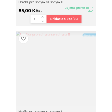
Hračka pro sphynx se sphynx III
Ušijeme pro vás do 14
85,00 Kč
/
ks
dnů
Přidat do košíku
Novinka
Hračka pro sphynx se sphynx II