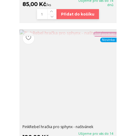
Ušijeme pro vás do 14
85,00 Kč
/
ks
dnů
Přidat do košíku
TOP produkt
Novinka
PinkRebel hračka pro sphynx - naštvánek
Ušijeme pro vás do 14