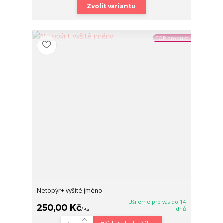
Zvolit variantu
TOP produkt
Netopýr+ vyšité jméno
Ušijeme pro vás do 14
250,00 Kč
/
ks
dnů