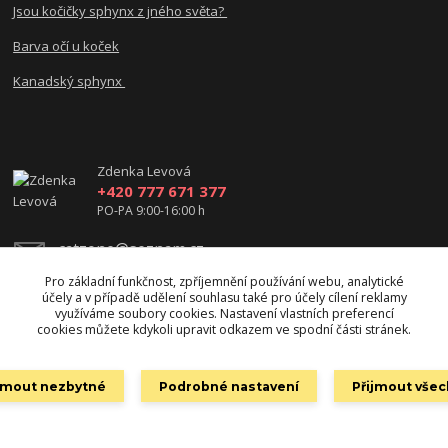
Jsou kočičky sphynx z jného světa?
Barva očí u koček
Kanadský sphynx
Zdenka Levová
+420 777 671 377
PO-PA 9:00-16:00 h
catzone@seznam.cz
Pro základní funkčnost, zpříjemnění používání webu, analytické
účely a v případě udělení souhlasu také pro účely cílení reklamy
využíváme soubory cookies. Nastavení vlastních preferencí
cookies můžete kdykoli upravit odkazem ve spodní části stránek.
ijmout nezbytné
Podrobné nastavení
Přijmout vše
Copyright 2010- 2026 catzone.cz. Všechna práva vyhrazena.
Vytvořeno na
Eshop-rychle.cz