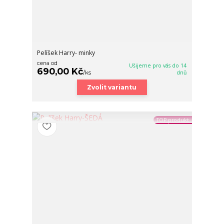
Pelíšek Harry- minky
cena od
Ušijeme pro vás do 14
690,00 Kč
/
ks
dnů
Zvolit variantu
TOP produkt