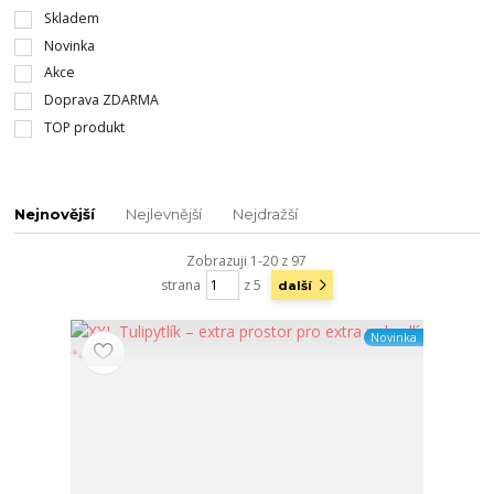
Skladem
Novinka
Akce
Doprava ZDARMA
TOP produkt
Nejnovější
Nejlevnější
Nejdražší
Zobrazuji 1-20 z 97
strana
z 5
další
Novinka