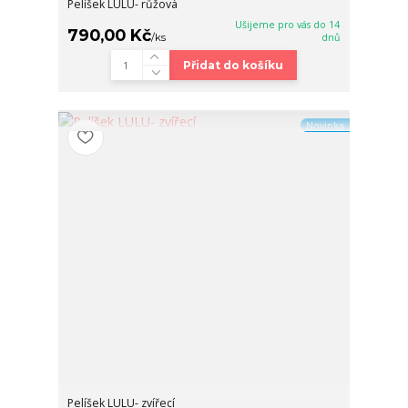
Pelíšek LULU- růžová
Ušijeme pro vás do 14
790,00 Kč
/
ks
dnů
Přidat do košíku
Novinka
Pelíšek LULU- zvířecí