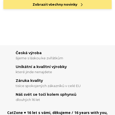
Zobrazit všechny novinky
Česká výroba
šijeme s láskou ke zvířátkům
Unikátní a kvalitní výrobky
které jinde nenajdete
Záruka kvality
tisíce spokojených zákazníků v celé EU
Náš svět se točí kolem sphynxů
dlouhých 16 let
CatZone ♥ 16 let s vámi, děkujeme / 16 years with you,