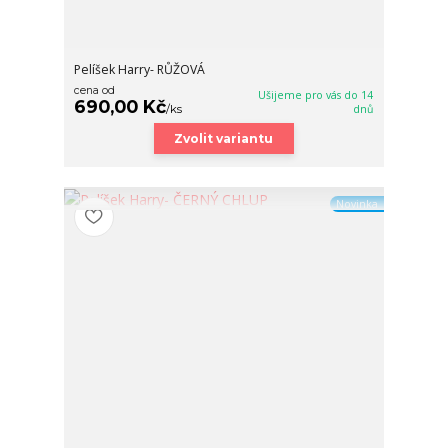
Pelíšek Harry- RŮŽOVÁ
cena od
Ušijeme pro vás do 14
690,00 Kč
/
ks
dnů
Zvolit variantu
Novinka