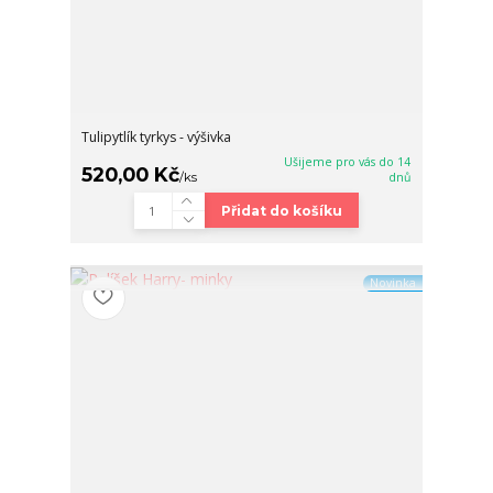
Tulipytlík tyrkys - výšivka
Ušijeme pro vás do 14
520,00 Kč
/
ks
dnů
Přidat do košíku
Novinka