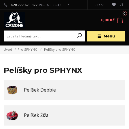
+420 777 671 377
PO-PA 9:00-16:00 h
CZK
0
0,00 Kč
Menu
Úvod
Pro SPHYNX
Pelíšky pro SPHYNX
Pelíšky pro SPHYNX
Pelíšek Debbie
Pelíšek Žíža