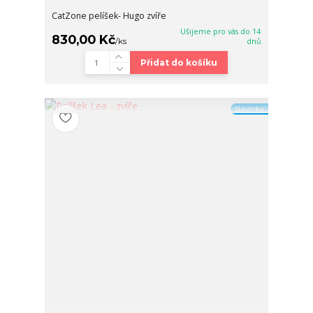
CatZone pelíšek- Hugo zvíře
Ušijeme pro vás do 14
830,00 Kč
/
ks
dnů
Přidat do košíku
Novinka