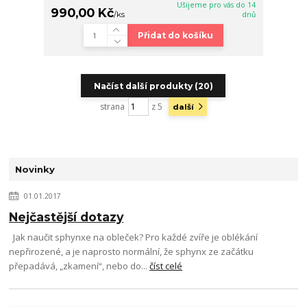
Ušijeme pro vás do 14
990,00 Kč
/
ks
dnů
Přidat do košíku
Načíst další produkty (20)
strana
z 5
další
Novinky
01.01.2017
Nejčastější dotazy
Jak naučit sphynxe na obleček? Pro každé zvíře je oblékání
nepřirozené, a je naprosto normální, že sphynx ze začátku
přepadává, „zkamení“, nebo do...
číst celé