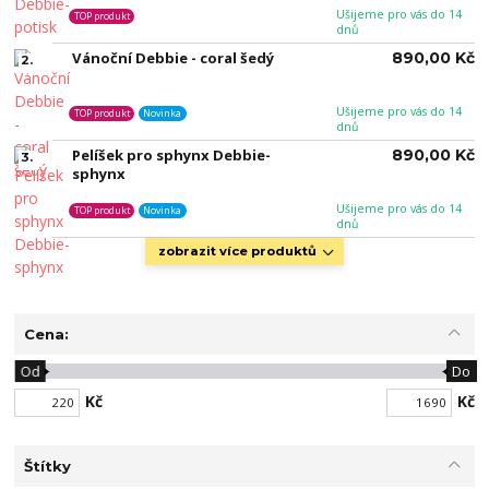
Ušijeme pro vás do 14
TOP produkt
dnů
Vánoční Debbie - coral šedý
890,00 Kč
2.
Ušijeme pro vás do 14
TOP produkt
Novinka
dnů
Pelíšek pro sphynx Debbie-
890,00 Kč
3.
sphynx
Ušijeme pro vás do 14
TOP produkt
Novinka
dnů
zobrazit více produktů
Cena:
Od
Do
Kč
Kč
Štítky