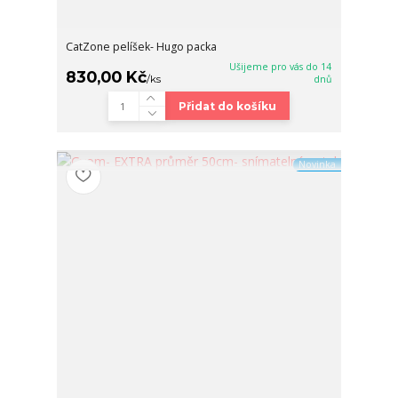
CatZone pelíšek- Hugo packa
Ušijeme pro vás do 14
830,00 Kč
/
ks
dnů
Přidat do košíku
Novinka