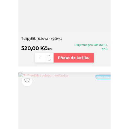
Tulipytlík růžová - výšivka
Ušijeme pro vás do 14
520,00 Kč
/
ks
dnů
Přidat do košíku
Novinka