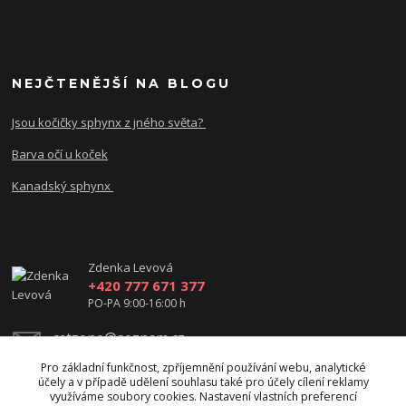
NEJČTENĚJŠÍ NA BLOGU
Jsou kočičky sphynx z jného světa?
Barva očí u koček
Kanadský sphynx
Zdenka Levová
+420 777 671 377
PO-PA 9:00-16:00 h
catzone@seznam.cz
Pro základní funkčnost, zpříjemnění používání webu, analytické
účely a v případě udělení souhlasu také pro účely cílení reklamy
využíváme soubory cookies. Nastavení vlastních preferencí