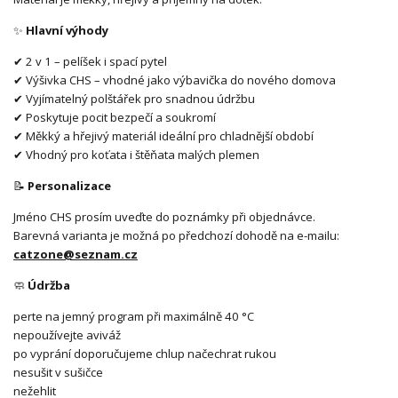
✨
Hlavní výhody
✔ 2 v 1 – pelíšek i spací pytel
✔ Výšivka CHS – vhodné jako výbavička do nového domova
✔ Vyjímatelný polštářek pro snadnou údržbu
✔ Poskytuje pocit bezpečí a soukromí
✔ Měkký a hřejivý materiál ideální pro chladnější období
✔ Vhodný pro koťata i štěňata malých plemen
📝
Personalizace
Jméno CHS prosím uveďte do poznámky při objednávce.
Barevná varianta je možná po předchozí dohodě na e-mailu:
catzone@seznam.cz
🧼
Údržba
perte na jemný program při maximálně 40 °C
nepoužívejte aviváž
po vyprání doporučujeme chlup načechrat rukou
nesušit v sušičce
nežehlit