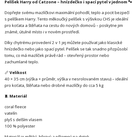
Pelíšek Harry od
Catzone
– hnízdečko i spací pytel v jednom 🐾
Dopřejte svému mazlíčkovi maximální pohodlí, teplo a pocit bezpečí
s pelíškem Harry. Tento měkoučký pelíšek s výšivkou CHS je ideální
pro koťata a štěňata na cestu do nových domovů – poskytne jim
známé, útulné místo i v novém prostředí.
Díky chytrému provedení 2 v 1 jej můžete používat jako klasické
hnízdečko nebo jako spací pytel. Pelíšek se tak snadno přizpůsobí
tomu, co má mazlíček právě rád – otevřený prostor nebo
zachumlané teplo.
📏
Velikost
40 × 35 cm (výška × průměr, výška v nesrolovaném stavu) – ideální
pro koťata, štěňata nebo drobné mazlíčky do cca 5 kg
🧵
Materiál
coral fleece
vatelín
plyš s delším vlasem
100 % polyester
Materiál je měkký, hřejivý a příjemný na dotek.