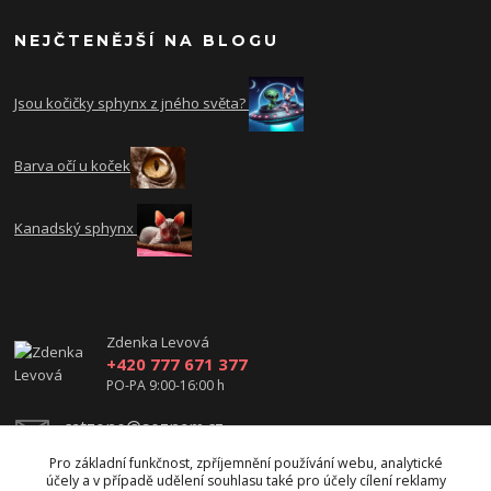
NEJČTENĚJŠÍ NA BLOGU
Jsou kočičky sphynx z jného světa?
Barva očí u koček
Kanadský sphynx
Zdenka Levová
+420 777 671 377
PO-PA 9:00-16:00 h
catzone@seznam.cz
Pro základní funkčnost, zpříjemnění používání webu, analytické
účely a v případě udělení souhlasu také pro účely cílení reklamy