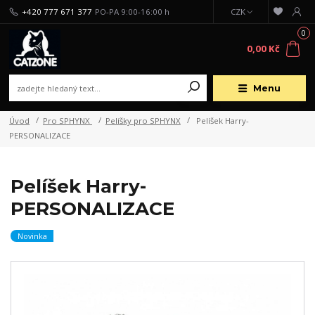
+420 777 671 377
PO-PA 9:00-16:00 h
CZK
0
0,00 Kč
Menu
Úvod
Pro SPHYNX
Pelíšky pro SPHYNX
Pelíšek Harry-
PERSONALIZACE
Pelíšek Harry-
PERSONALIZACE
Novinka