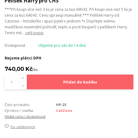
Pelíšek Harry pro CHS
***Při koupi více než 3 ks je cena za kus 690 Kč. Při koupi více než 5 ks je
cena za kus 640 Kč. Cenu upravuji manuálně.*** Pelíšek Harry od
Catzone – hnízdečko i spací pytel v jednom 🐾 Dopřejte svému
mazlíčkovi maximální pohodlí, teplo a pocit bezpečí s pelíškem Harry.
Tento mě...
celý popis
Dostupnost
Ušijeme pro vás do 14 dnů
Nejsme plátci DPH
740,00 Kč
/
ks
Přidat do košíku
Číslo produktu:
HP-23
Výrobce / značka:
CatZone
Hlídat cenu / dostupnost
Do oblíbených