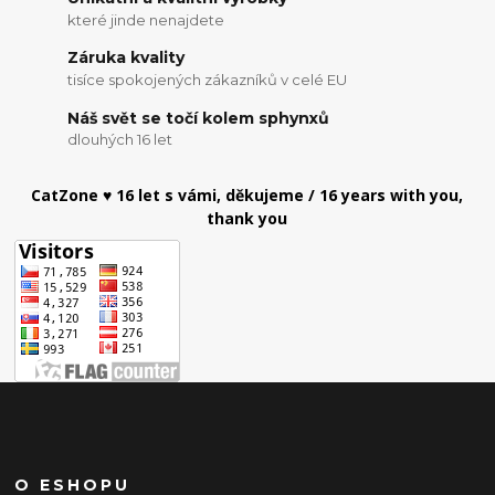
které jinde nenajdete
Záruka kvality
tisíce spokojených zákazníků v celé EU
Náš svět se točí kolem sphynxů
dlouhých 16 let
CatZone ♥ 16 let s vámi, děkujeme / 16 years with you,
thank you
O ESHOPU