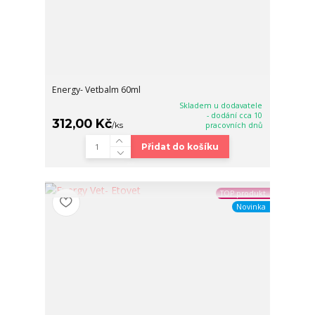
Energy- Vetbalm 60ml
Skladem u dodavatele
- dodání cca 10
312,00 Kč
/
ks
pracovních dnů
Přidat do košíku
TOP produkt
Novinka