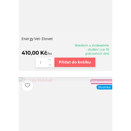
Energy Vet- Etovet
Skladem u dodavatele
- dodání cca 10
410,00 Kč
/
ks
pracovních dnů
Přidat do košíku
TOP produkt
Novinka