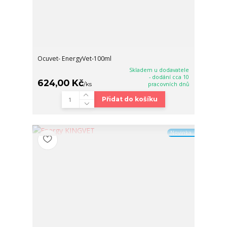
Ocuvet- EnergyVet-100ml
Skladem u dodavatele
- dodání cca 10
624,00 Kč
/
ks
pracovních dnů
Přidat do košíku
Novinka