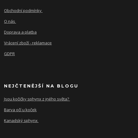
Obchodní podmínky
O nás
Doprava a platba
Vrácení zboží - reklamace
GDPR
NEJČTENĚJŠÍ NA BLOGU
Jsou kočičky sphynx z jného světa?
Barva očí u koček
Kanadský sphynx