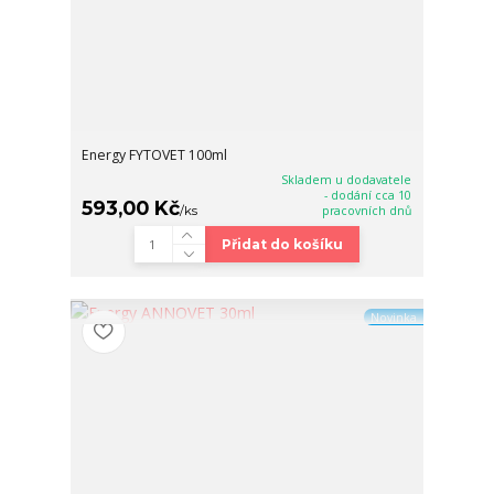
Energy FYTOVET 100ml
Skladem u dodavatele
- dodání cca 10
593,00 Kč
/
ks
pracovních dnů
Přidat do košíku
Novinka