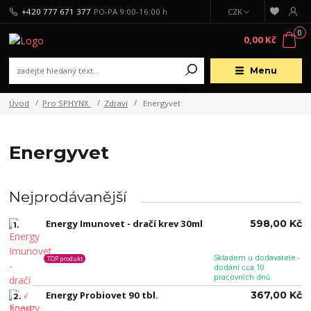
+420 777 671 377
PO-PA 9:00-16:00 h
CZK
0
0,00 Kč
Menu
Úvod
Pro SPHYNX
Zdraví
Energyvet
Energyvet
Nejprodávanější
Energy Imunovet - dračí krev 30ml
598,00 Kč
1.
Skladem u dodavatele -
TOP produkt
dodání cca 10
pracovních dnů
Energy Probiovet 90 tbl.
367,00 Kč
2.