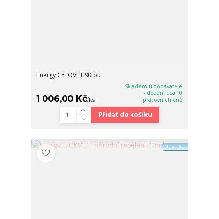
Energy CYTOVET 90tbl.
Skladem u dodavatele
- dodání cca 10
1 006,00 Kč
/
ks
pracovních dnů
Přidat do košíku
Novinka