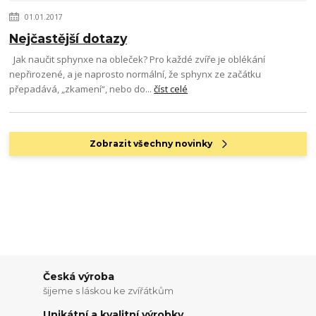
01.01.2017
Nejčastější dotazy
Jak naučit sphynxe na obleček? Pro každé zvíře je oblékání
nepřirozené, a je naprosto normální, že sphynx ze začátku
přepadává, „zkamení“, nebo do...
číst celé
Zobrazit všechny novinky
Česká výroba
šijeme s láskou ke zvířátkům
Unikátní a kvalitní výrobky