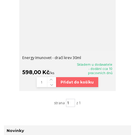
Energy Imunovet - dračí krev 30ml
Skladem u dodavatele
- dodání cca 10
598,00 Kč
/
ks
pracovních dnů
Přidat do košíku
strana
z 1
Novinky