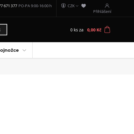
77 671 377
PO-PA 9:00-16:00 h
CZK
Přihlášení
0
ks
za
0,00 Kč
t
vojnožce