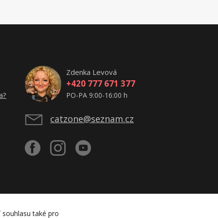
Zdenka Levová
+420 777 671 377
a?
PO-PA 9:00-16:00 h
catzone@seznam.cz
í souhlasu také pro