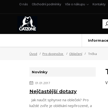
O nás
Obchodní podmínky
Vše o nákupu
Kontakty
Informac
Úvod
Pro dvojnožce
Oblečení
Trička
Novinky
V
01.01.2017
Nejčastější dotazy
Jak naučit sphynxe na obleček? Pro
každé zvíře je oblékání nepřirozené, a