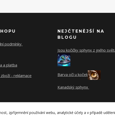
SHOPU
NEJČTENĚJŠÍ NA
BLOGU
ní podmínky
Jsou kočičky sphynx z jného svět
a a platba
Barva očí u koček
 zboží - reklamace
Kanadský sphynx
nost, zpříjemnění používání webu, analytické účely a v případě udělen