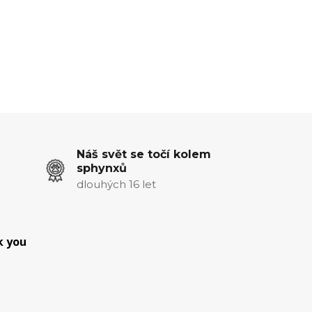
Náš svět se točí kolem
sphynxů
dlouhých 16 let
k you