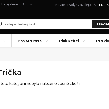
Fotogalerie
Blog
Nevíte si rady? Zavolejte.
+420 7
Hleda
e
Pro SPHYNX
PinkRebel
Pro d
Trička
 této kategorii nebylo nalezeno žádné zboží.