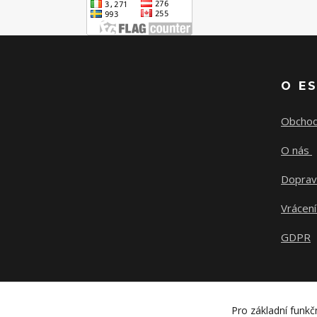
O E
Obchod
O nás
Doprav
Vrácení
GDPR
Pro základní funkč