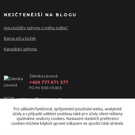
NEJČTENĚJŠÍ NA BLOGU
Jsou kočičky sphynx z jného světa?
Barva očí u koček
Kanadský sphynx
Zdenka Levová
+420 777 671 377
PO-PA 9:00-16:00 h
catzone@seznam.cz
Pro základní funkčnost, zpříjemnění používání webu, analytické
účely a v případě udělení souhlasu také pro účely cílení reklamy
využíváme soubory cookies. Nastavení vlastních preferencí
cookies můžete kdykoli upravit odkazem ve spodní části stránek.