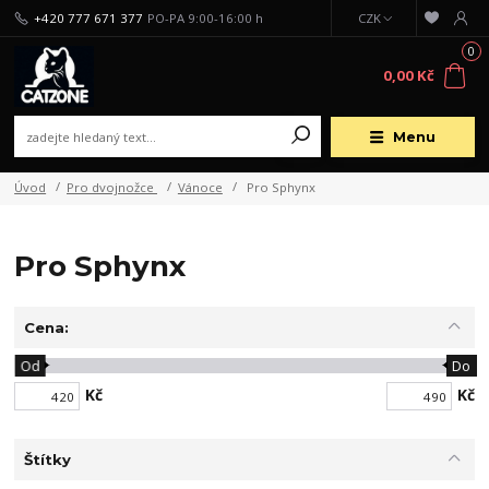
+420 777 671 377
PO-PA 9:00-16:00 h
CZK
0
0,00 Kč
Menu
Úvod
Pro dvojnožce
Vánoce
Pro Sphynx
Pro Sphynx
Cena:
Od
Do
Kč
Kč
Štítky