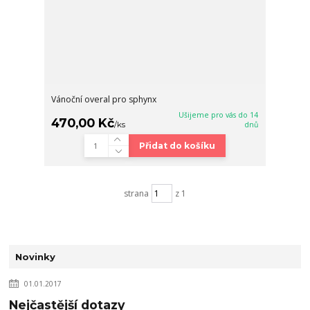
Vánoční overal pro sphynx
Ušijeme pro vás do 14
470,00 Kč
/
ks
dnů
Přidat do košíku
strana
z 1
Novinky
01.01.2017
Nejčastější dotazy