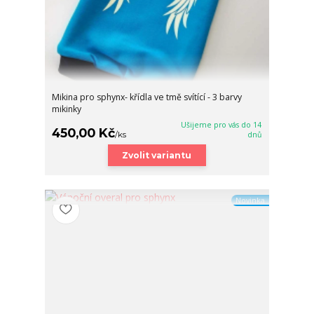
Mikina pro sphynx- křídla ve tmě svítící - 3 barvy
mikinky
Ušijeme pro vás do 14
450,00 Kč
/
ks
dnů
Zvolit variantu
Novinka