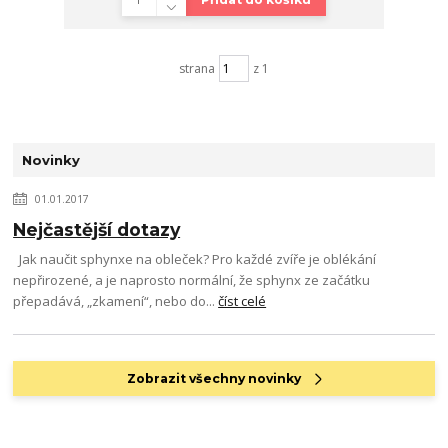
strana
z 1
Novinky
01.01.2017
Nejčastější dotazy
Jak naučit sphynxe na obleček? Pro každé zvíře je oblékání
nepřirozené, a je naprosto normální, že sphynx ze začátku
přepadává, „zkamení“, nebo do...
číst celé
Zobrazit všechny novinky