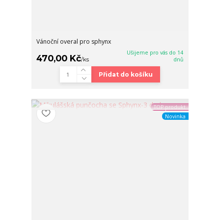
Vánoční overal pro sphynx
Ušijeme pro vás do 14
470,00 Kč
/
ks
dnů
Přidat do košíku
TOP produkt
Novinka