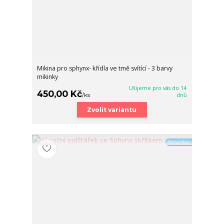
Mikina pro sphynx- křídla ve tmě svítící - 3 barvy
mikinky
Ušijeme pro vás do 14
450,00 Kč
/
ks
dnů
Zvolit variantu
Novinka