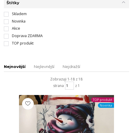
Štítky
Skladem
Novinka
Akce
Doprava ZDARMA
TOP produkt
Nejnovější
Nejlevnější
Nejdražší
Zobrazuji 1-18 z 18
strana
z 1
TOP produkt
Novinka