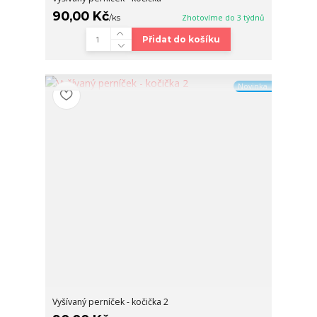
90,00 Kč
/
ks
Zhotovíme do 3 týdnů
Přidat do košíku
Novinka
Vyšívaný perníček - kočička 2