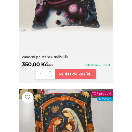
Vánoční polštářek-sněhulák
350,00 Kč
/
ks
skladem - ihned
Přidat do košíku
TOP produkt
Novinka