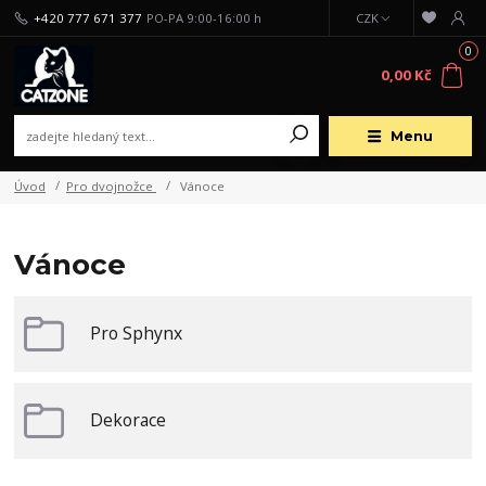
+420 777 671 377
PO-PA 9:00-16:00 h
CZK
0
0,00 Kč
Menu
Úvod
Pro dvojnožce
Vánoce
Vánoce
Pro Sphynx
Dekorace