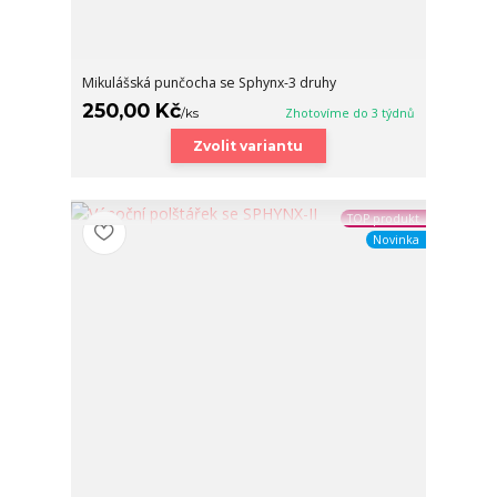
Mikulášská punčocha se Sphynx-3 druhy
250,00 Kč
/
ks
Zhotovíme do 3 týdnů
Zvolit variantu
TOP produkt
Novinka