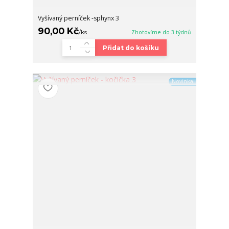
Vyšívaný perníček -sphynx 3
90,00 Kč
/
ks
Zhotovíme do 3 týdnů
Přidat do košíku
Novinka