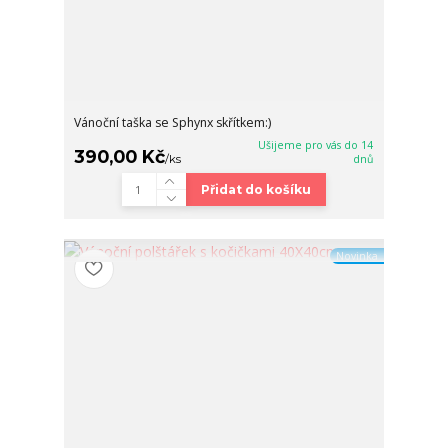
Vánoční taška se Sphynx skřítkem:)
Ušijeme pro vás do 14
390,00 Kč
/
ks
dnů
Přidat do košíku
Novinka