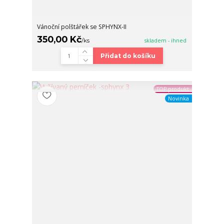
Vánoční polštářek se SPHYNX-II
350,00 Kč
/
ks
skladem - ihned
Přidat do košíku
TOP produkt
Novinka