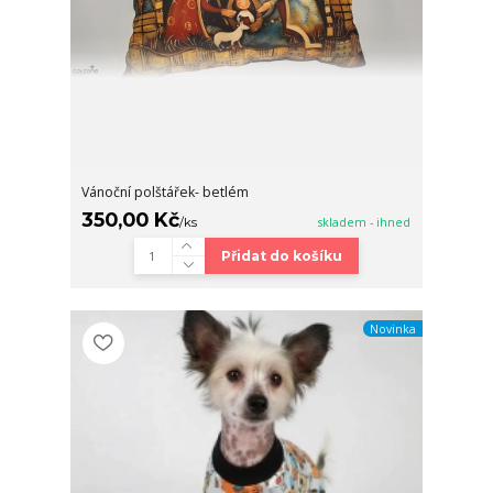
Vánoční polštářek- betlém
350,00 Kč
/
ks
skladem - ihned
Přidat do košíku
Novinka