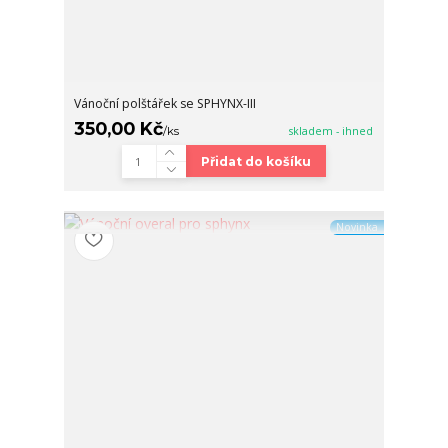
Vánoční polštářek se SPHYNX-III
350,00 Kč
/
ks
skladem - ihned
Přidat do košíku
Novinka