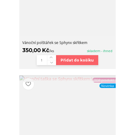
Vánoční polštářek se Sphynx skřítkem
350,00 Kč
/
ks
skladem - ihned
Přidat do košíku
TOP produkt
Novinka