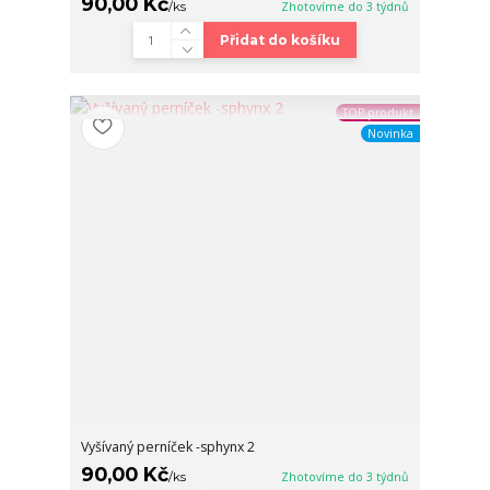
90,00 Kč
/
ks
Zhotovíme do 3 týdnů
Přidat do košíku
TOP produkt
Novinka
Vyšívaný perníček -sphynx 2
90,00 Kč
/
ks
Zhotovíme do 3 týdnů