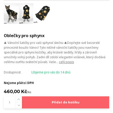
Oblečky pro sphynx
🎄 Vánoční šatičky pro vaši sphynxí slečnu 🎄Dopřejte své bezsrsté
princezně kouzlo Vánoc! Tyto něžné vánoční šatičky jsou navrženy
speciálně pro sphynx kočičky, aby krásně seděly, hřály a zároveň
umožnily volný pohyb. Zadní díl zdobí elegantní volánek, který dodává
celému outfitu sváteční půvab. Vaše...
celý popis
Dostupnost
Ušijeme pro vás do 14 dnů
Nejsme plátci DPH
460,00 Kč
/
ks
Přidat do košíku