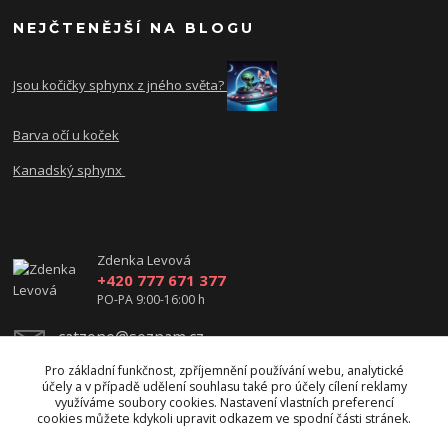
NEJČTENĚJŠÍ NA BLOGU
Jsou kočičky sphynx z jného světa?
Barva očí u koček
Kanadský sphynx
Zdenka Levová
+420 777 671 377
PO-PA 9:00-16:00 h
catzone@seznam.cz
Pro základní funkčnost, zpříjemnění používání webu, analytické
účely a v případě udělení souhlasu také pro účely cílení reklamy
využíváme soubory cookies. Nastavení vlastních preferencí
cookies můžete kdykoli upravit odkazem ve spodní části stránek.