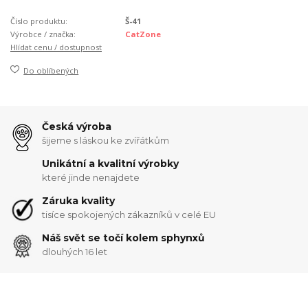
Číslo produktu:
Š-41
Výrobce / značka:
CatZone
Hlídat cenu / dostupnost
Do oblíbených
Česká výroba
šijeme s láskou ke zvířátkům
Unikátní a kvalitní výrobky
které jinde nenajdete
Záruka kvality
tisíce spokojených zákazníků v celé EU
Náš svět se točí kolem sphynxů
dlouhých 16 let