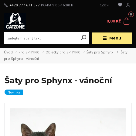
+420 777 671 377
PO-PA 9:00-16:00 h
CZK
0
0,00 Kč
Menu
Úvod
Pro SPHYNX
Oblečky pro SPHYNX
Šaty pro Sphynx
Šaty
pro Sphynx - vánoční
Šaty pro Sphynx - vánoční
Novinka