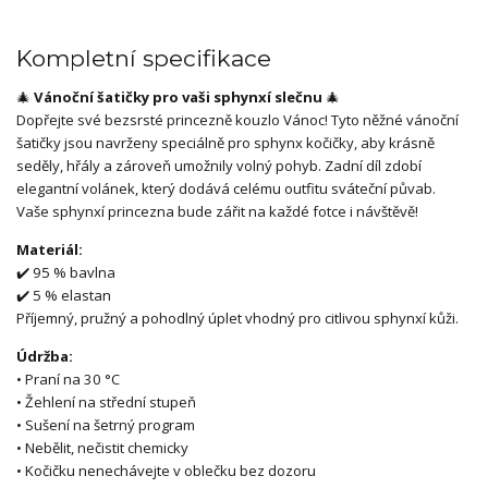
Kompletní specifikace
🎄
Vánoční šatičky pro vaši sphynxí slečnu
🎄
Dopřejte své bezsrsté princezně kouzlo Vánoc! Tyto něžné vánoční
šatičky jsou navrženy speciálně pro sphynx kočičky, aby krásně
seděly, hřály a zároveň umožnily volný pohyb. Zadní díl zdobí
elegantní volánek, který dodává celému outfitu sváteční půvab.
Vaše sphynxí princezna bude zářit na každé fotce i návštěvě!
Materiál:
✔️ 95 % bavlna
✔️ 5 % elastan
Příjemný, pružný a pohodlný úplet vhodný pro citlivou sphynxí kůži.
Údržba:
• Praní na 30 °C
• Žehlení na střední stupeň
• Sušení na šetrný program
• Nebělit, nečistit chemicky
• Kočičku nenechávejte v oblečku bez dozoru