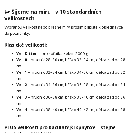
✂️ Šijeme na míru i v 10 standardních
velikostech
Vybranou velikost nebo přesné míry prosím připište k objednávce
do poznámky.
Klasické velikosti:
Vel. Kitten
– pro koťátka kolem 2000 g
Vel. 0
– hrudník 28–30 cm, bříško 32–34 cm, délka zad od 28
cm
Vel. 1
– hrudník 32–34 cm, bříško 34–36 cm, délka zad od 32
cm
Vel. 2
– hrudník 34–36 cm, bříško 36–38 cm, délka zad od 34
cm
Vel. 3
– hrudník 36–38 cm, bříško 38–40 cm, délka zad od 36
cm
Vel. 4
– hrudník 38–40 cm, bříško 40–42 cm, délka zad od 38
cm
PLUS velikosti pro baculatější sphynxe – stejné