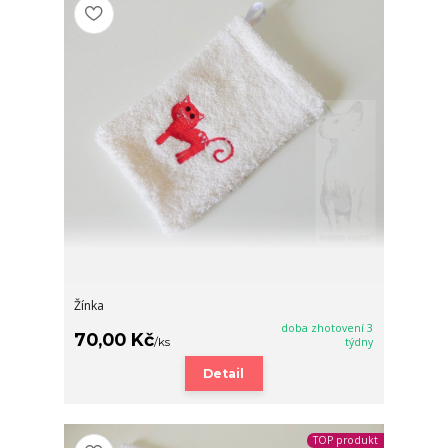
Žínka
doba zhotovení 3
70,00 Kč
/
ks
týdny
Detail
TOP produkt