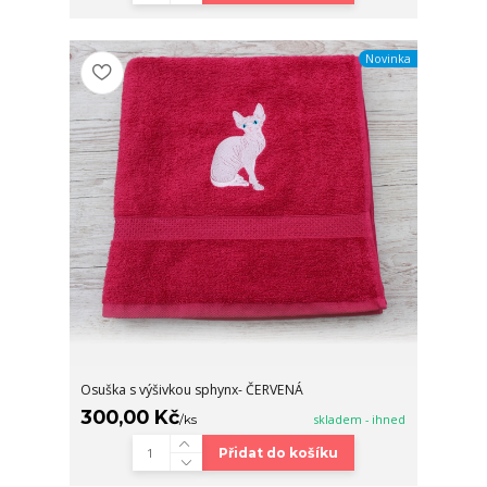
Novinka
Osuška s výšivkou sphynx- ČERVENÁ
300,00 Kč
/
ks
skladem - ihned
Přidat do košíku