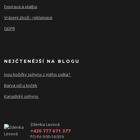
Doprava a platba
Vrácení zboží - reklamace
GDPR
NEJČTENĚJŠÍ NA BLOGU
Jsou kočičky sphynx z jného světa?
Barva očí u koček
Kanadský sphynx
Zdenka Levová
+420 777 671 377
PO-PA 9:00-16:00 h