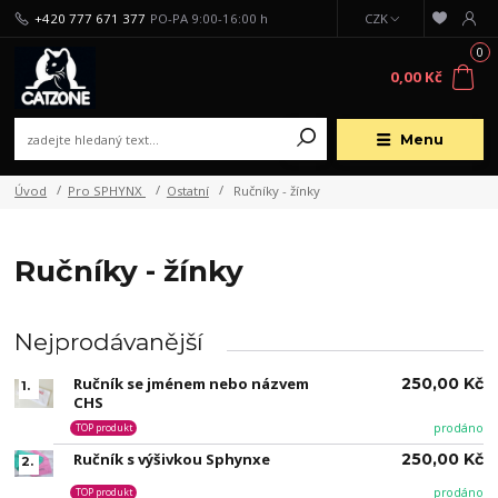
+420 777 671 377
PO-PA 9:00-16:00 h
CZK
0
0,00 Kč
Menu
Úvod
Pro SPHYNX
Ostatní
Ručníky - žínky
Ručníky - žínky
Nejprodávanější
Ručník se jménem nebo názvem
250,00 Kč
1.
CHS
prodáno
TOP produkt
Ručník s výšivkou Sphynxe
250,00 Kč
2.
prodáno
TOP produkt