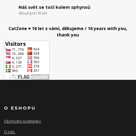
Náš svět se točí kolem sphynxů
dlouhých 16 let
CatZone ♥ 16 let s vámi, děkujeme / 16 years with you,
thank you
O ESHOPU
Obchodní podmínky
O nás