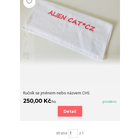
Ručník se jménem nebo názvem CHS
250,00 Kč
/
ks
prodáno
Detail
strana
z 1