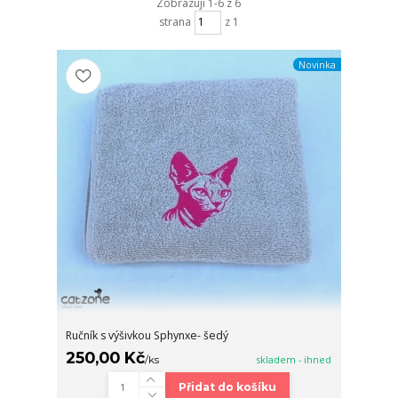
Zobrazuji 1-6 z 6
strana
z 1
Novinka
Ručník s výšivkou Sphynxe- šedý
250,00 Kč
/
ks
skladem - ihned
Přidat do košíku