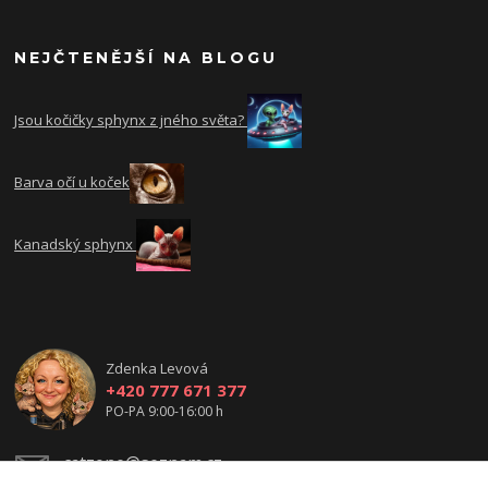
NEJČTENĚJŠÍ NA BLOGU
Jsou kočičky sphynx z jného světa?
Barva očí u koček
Kanadský sphynx
Zdenka Levová
+420 777 671 377
PO-PA 9:00-16:00 h
catzone@seznam.cz