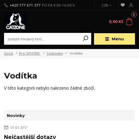
+420 777 671 377
PO-PA 9:00-16:00 h
CZK
0
0,00 Kč
Menu
Úvod
Pro SPHYNX
Cestování
Vodítka
Vodítka
V této kategorii nebylo nalezeno žádné zboží.
Novinky
01.01.2017
Nejčastější dotazy