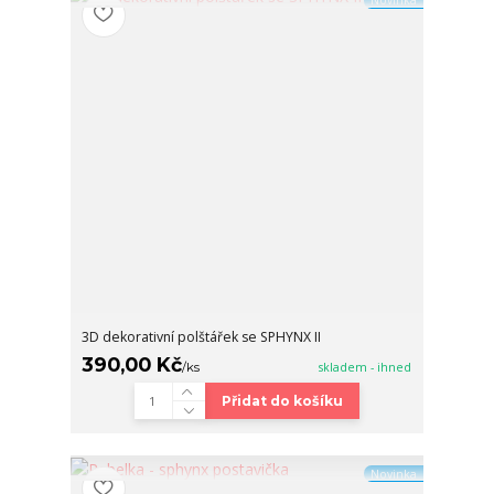
Novinka
3D dekorativní polštářek se SPHYNX II
390,00 Kč
/
ks
skladem - ihned
Přidat do košíku
Novinka