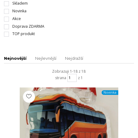
Skladem
Novinka
Akce
Doprava ZDARMA
TOP produkt
Nejnovější
Nejlevnější
Nejdražší
Zobrazuji 1-18 z 18
strana
z 1
Novinka