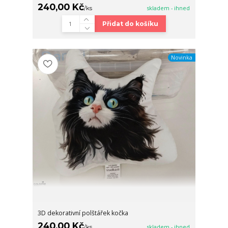
240,00 Kč
/
ks
skladem - ihned
Přidat do košíku
Novinka
3D dekorativní polštářek kočka
240,00 Kč
/
ks
skladem - ihned