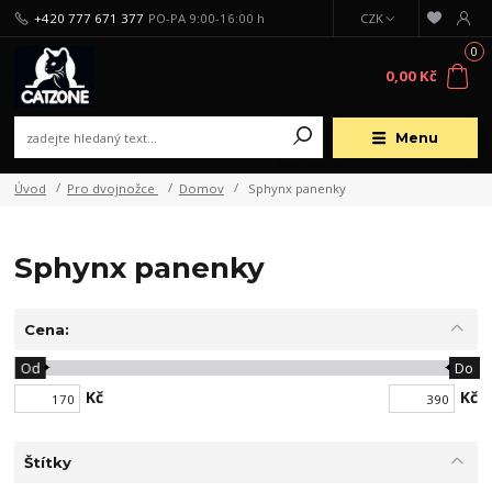
+420 777 671 377
PO-PA 9:00-16:00 h
CZK
0
0,00 Kč
Menu
Úvod
Pro dvojnožce
Domov
Sphynx panenky
Sphynx panenky
Cena:
Od
Do
Kč
Kč
Štítky