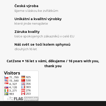
Česká výroba
šijeme s láskou ke zvířátkům
Unikátní a kvalitní výrobky
které jinde nenajdete
Záruka kvality
tisíce spokojených zákazníků v celé EU
Náš svět se točí kolem sphynxů
dlouhých 16 let
CatZone ♥ 16 let s vámi, děkujeme / 16 years with you,
thank you