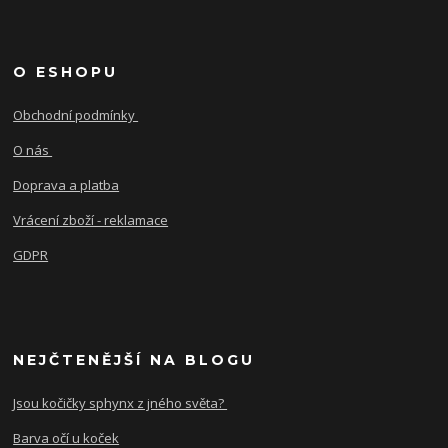
O ESHOPU
Obchodní podmínky
O nás
Doprava a platba
Vrácení zboží - reklamace
GDPR
NEJČTENĚJŠÍ NA BLOGU
Jsou kočičky sphynx z jného světa?
Barva očí u koček