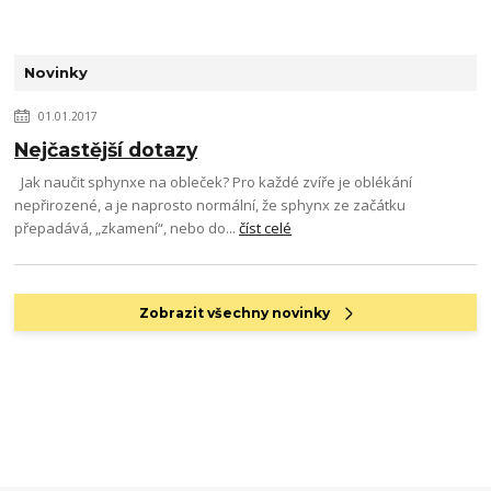
Novinky
01.01.2017
Nejčastější dotazy
Jak naučit sphynxe na obleček? Pro každé zvíře je oblékání
nepřirozené, a je naprosto normální, že sphynx ze začátku
přepadává, „zkamení“, nebo do...
číst celé
Zobrazit všechny novinky