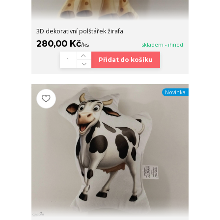
3D dekorativní polštářek žirafa
280,00 Kč
/
ks
skladem - ihned
Přidat do košíku
Novinka