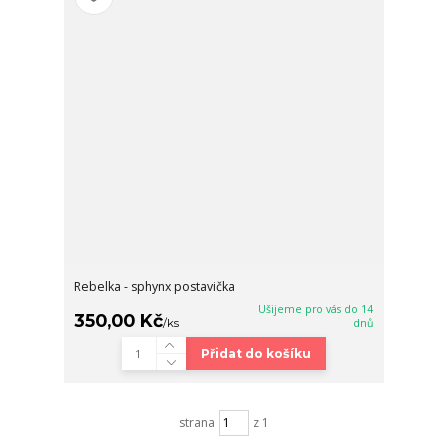
Rebelka - sphynx postavička
Ušijeme pro vás do 14
350,00 Kč
/
ks
dnů
Přidat do košíku
strana
z 1