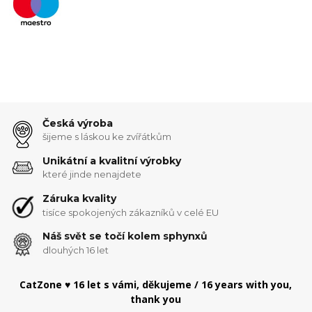
Česká výroba
šijeme s láskou ke zvířátkům
Unikátní a kvalitní výrobky
které jinde nenajdete
Záruka kvality
tisíce spokojených zákazníků v celé EU
Náš svět se točí kolem sphynxů
dlouhých 16 let
CatZone ♥ 16 let s vámi, děkujeme / 16 years with you,
thank you