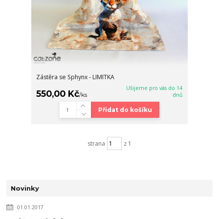
Zástěra se Sphynx - LIMITKA
Ušijeme pro vás do 14
550,00 Kč
/
ks
dnů
Přidat do košíku
strana
z 1
Novinky
01.01.2017