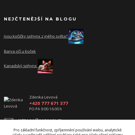
NEJČTENĚJŠÍ NA BLOGU
Jsou kočičky sphynx z jného světa?
Barva očí u koček
Kanadský sphynx
Zdenka Levová
+420 777 671 377
PO-PA 9:00-16:00 h
catzone@seznam.cz
Pro základní funkčnost, zpříjemnění používání webu, analytické
účely a v případě udělení souhlasu také pro účely cílení reklamy