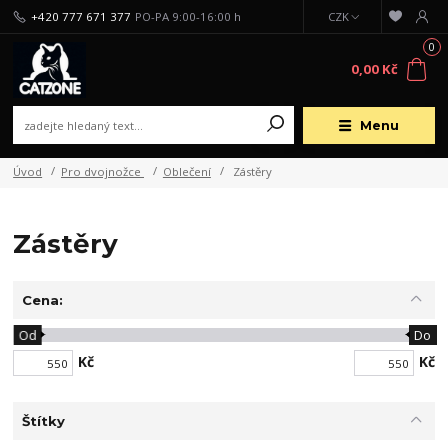
+420 777 671 377
PO-PA 9:00-16:00 h
CZK
0
0,00 Kč
Menu
Úvod
Pro dvojnožce
Oblečení
Zástěry
Zástěry
Cena:
Od
Do
Kč
Kč
Štítky