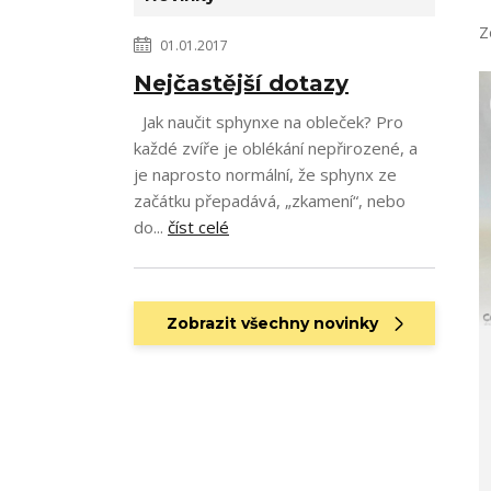
Z
01.01.2017
Nejčastější dotazy
Jak naučit sphynxe na obleček? Pro
každé zvíře je oblékání nepřirozené, a
je naprosto normální, že sphynx ze
začátku přepadává, „zkamení“, nebo
do...
číst celé
Zobrazit všechny novinky