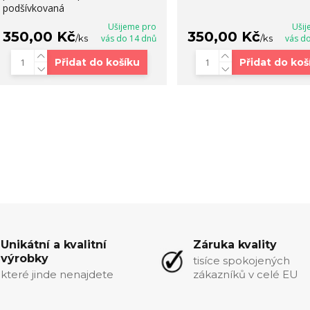
podšívkovaná
Ušijeme pro
Ušij
350,00 Kč
350,00 Kč
/
ks
vás do 14 dnů
/
ks
vás d
Přidat do košíku
Přidat do koš
Unikátní a kvalitní
Záruka kvality
výrobky
tisíce spokojených
které jinde nenajdete
zákazníků v celé EU