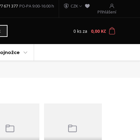
77 671 377
PO-PA 9:00-16:00 h
CZK
Přihlášení
0
ks
za
0,00 Kč
t
vojnožce