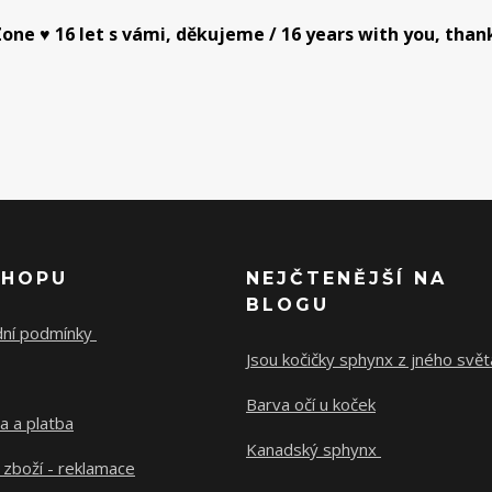
one ♥ 16 let s vámi, děkujeme / 16 years with you, than
SHOPU
NEJČTENĚJŠÍ NA
BLOGU
ní podmínky
Jsou kočičky sphynx z jného svě
Barva očí u koček
a a platba
Kanadský sphynx
 zboží - reklamace