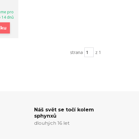
eme pro
o 14 dnů
íku
strana
z 1
Náš svět se točí kolem
sphynxů
dlouhých 16 let