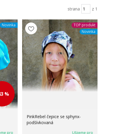
strana
z 1
Novinka
TOP produkt
Novinka
43 %
PinkRebel čepice se sphynx-
podšívkovaná
eme pro
Ušijeme pro