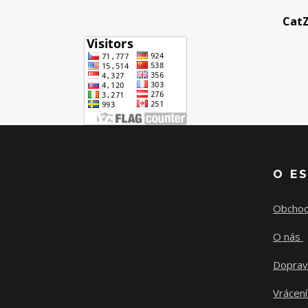
CatZ
O E
Obchod
O nás
Doprav
Vrácení