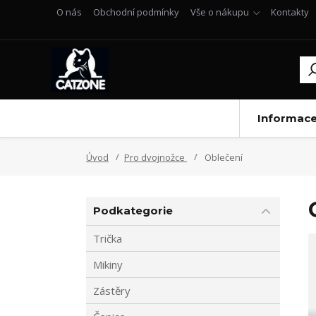
O nás
Obchodní podmínky
Vše o nákupu
Kontakty
Informac
Úvod
Pro dvojnožce
Oblečení
Podkategorie
Trička
Mikiny
Zástěry