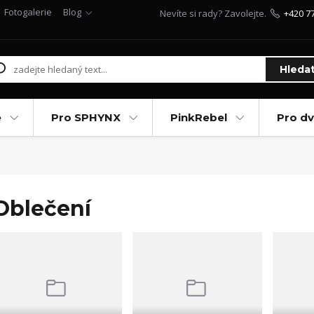
Fotogalerie
Blog
Nevíte si rady? Zavolejte.
+420 7
Hleda
e
Pro SPHYNX
PinkRebel
Pro d
Oblečení