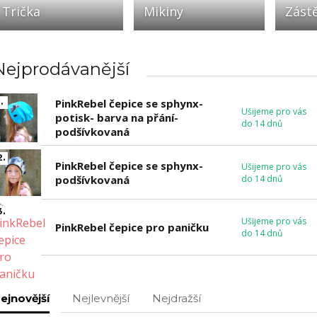
Trička
Mikiny
Zást
Nejprodávanější
.
PinkRebel čepice se sphynx-
Ušijeme pro vás
potisk- barva na přání-
do 14 dnů
podšívkovaná
2.
PinkRebel čepice se sphynx-
Ušijeme pro vás
podšívkovaná
do 14 dnů
3.
Ušijeme pro vás
PinkRebel čepice pro paničku
do 14 dnů
ejnovější
Nejlevnější
Nejdražší