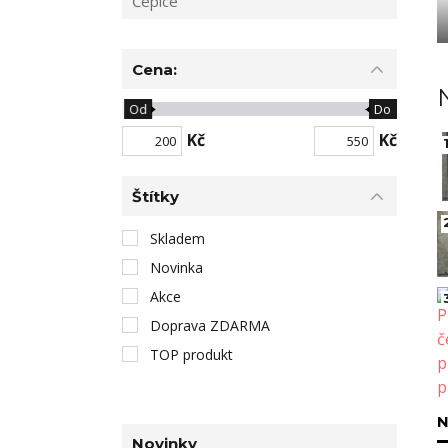
Čepice
Cena:
Od
Do
Kč
Kč
1
Štítky
Skladem
Novinka
Akce
Doprava ZDARMA
TOP produkt
N
Novinky