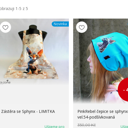
obrazuji 1-5 z 5
Novinka
- 
Zástěra se Sphynx - LIMITKA
PinkRebel čepice se sphynx
vel.54-podšívkovaná
350,00 Kč
Ušijeme pro
Ušij