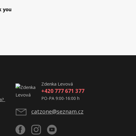
k you
Zdenka Levová
+420 777 671 377
PO-PA 9:00-16:00 h
ta?
catzone@seznam.cz