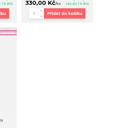
330,00 Kč
o 14 dnů
/
ks
vás do 14 dnů
íku
Přidat do košíku
 produkt
ku