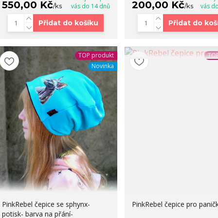
550,00 Kč
200,00 Kč
/
ks
vás do 14 dnů
/
ks
vás d
Přidat do košíku
Přidat do koš
TOP produkt
TOP
Novinka
PinkRebel čepice se sphynx-
PinkRebel čepice pro panič
potisk- barva na přání-