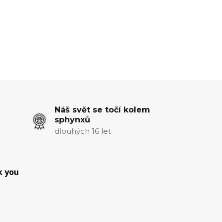
Náš svět se točí kolem
sphynxů
dlouhých 16 let
k you