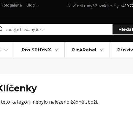
Fotogalerie
Blog
Nevíte si rady? Zavolejte.
+420 7
Hleda
e
Pro SPHYNX
PinkRebel
Pro d
Klíčenky
 této kategorii nebylo nalezeno žádné zboží.