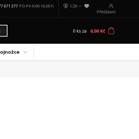
77 671 377
PO-PA 9:00-16:00 h
CZK
Přihlášení
0
ks
za
0,00 Kč
t
vojnožce