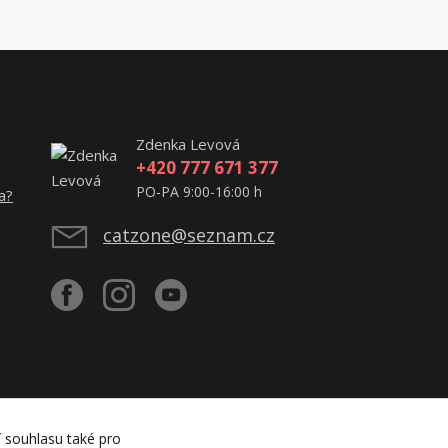
Zdenka Levová
+420 777 671 377
PO-PA 9:00-16:00 h
a?
catzone@seznam.cz
í souhlasu také pro