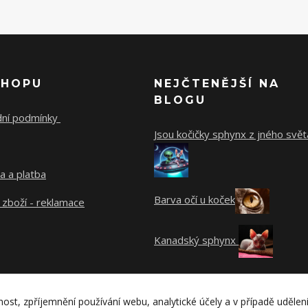
SHOPU
NEJČTENĚJŠÍ NA
BLOGU
ní podmínky
Jsou kočičky sphynx z jného svět
a a platba
Barva očí u koček
 zboží - reklamace
Kanadský sphynx
nost, zpříjemnění používání webu, analytické účely a v případě udělen