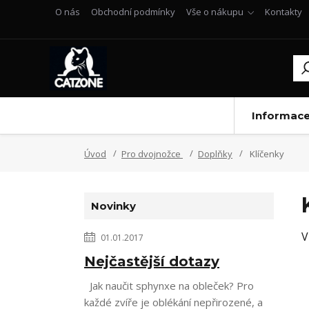
O nás
Obchodní podmínky
Vše o nákupu
Kontakty
Informac
Úvod
Pro dvojnožce
Doplňky
Klíčenky
Novinky
V
01.01.2017
Nejčastější dotazy
Jak naučit sphynxe na obleček? Pro
každé zvíře je oblékání nepřirozené, a