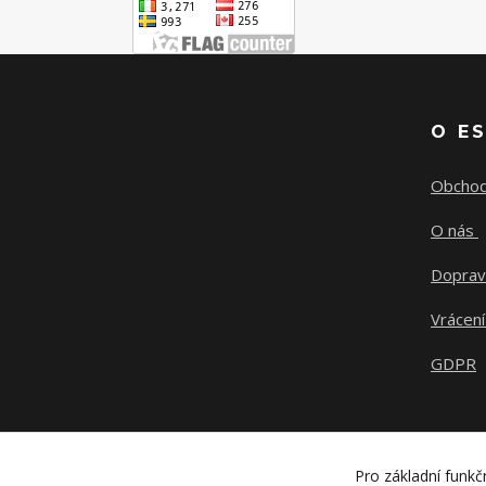
O E
Obchod
O nás
Doprav
Vrácení
GDPR
Pro základní funkč