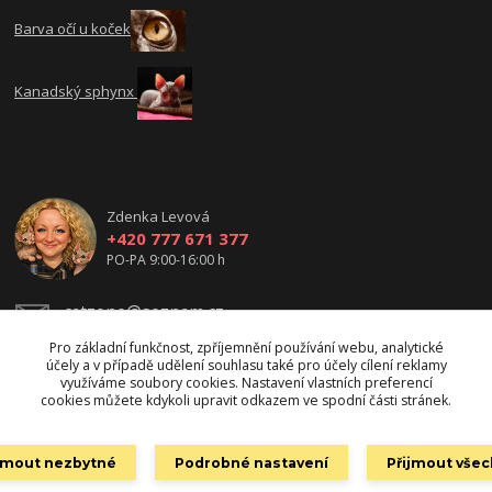
Barva očí u koček
Kanadský sphynx
Zdenka Levová
+420 777 671 377
PO-PA 9:00-16:00 h
catzone@seznam.cz
Pro základní funkčnost, zpříjemnění používání webu, analytické
účely a v případě udělení souhlasu také pro účely cílení reklamy
využíváme soubory cookies. Nastavení vlastních preferencí
cookies můžete kdykoli upravit odkazem ve spodní části stránek.
ijmout nezbytné
Podrobné nastavení
Přijmout vše
Copyright 2010- 2026 catzone.cz. Všechna práva vyhrazena.