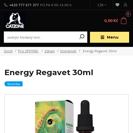
+420 777 671 377
PO-PA 9:00-16:00 h
CZK
0
0,00 Kč
Menu
Úvod
Pro SPHYNX
Zdraví
Energyvet
Energy Regavet 30ml
Energy Regavet 30ml
Novinka