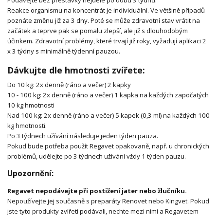
Reakce organismu na koncentrát je individuální. Ve většině případů
poznáte změnu již za 3 dny. Poté se může zdravotní stav vrátit na
začátek a teprve pak se pomalu zlepší, ale již s dlouhodobým
účinkem. Zdravotní problémy, které trvají již roky, vyžadují aplikaci 2
x 3 týdny s minimálně týdenní pauzou.
Dávkujte dle hmotnosti zvířete:
Do 10 kg: 2x denně (ráno a večer) 2 kapky
10 - 100 kg: 2x denně (ráno a večer) 1 kapka na každých započatých
10 kg hmotnosti
Nad 100 kg: 2x denně (ráno a večer) 5 kapek (0,3 ml) na každých 100
kg hmotnosti.
Po 3 týdnech užívání následuje jeden týden pauza.
Pokud bude potřeba použít Regavet opakovaně, např. u chronických
problémů, udělejte po 3 týdnech užívání vždy 1 týden pauzu.
Upozornění:
Regavet nepodávejte při postižení jater nebo žlučníku.
Nepoužívejte jej současně s preparáty Renovet nebo Kingvet. Pokud
jste tyto produkty zvířeti podávali, nechte mezi nimi a Regavetem