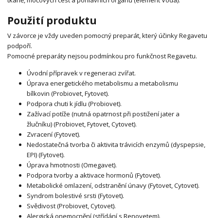
tkáně, močových cest a pohlavních orgánů (element Voda).
Použití produktu
V závorce je vždy uveden pomocný preparát, který účinky Regavetu
podpoří.
Pomocné preparáty nejsou podmínkou pro funkčnost Regavetu.
Úvodní přípravek v regeneraci zvířat.
Úprava energetického metabolismu a metabolismu
bílkovin (Probiovet, Fytovet).
Podpora chuti k jídlu (Probiovet).
Zažívací potíže (nutná opatrnost při postižení jater a
žlučníku) (Probiovet, Fytovet, Cytovet).
Zvracení (Fytovet).
Nedostatečná tvorba či aktivita trávicích enzymů (dyspepsie,
EPI) (Fytovet).
Úprava hmotnosti (Omegavet).
Podpora tvorby a aktivace hormonů (Fytovet).
Metabolické omlazení, odstranění únavy (Fytovet, Cytovet).
Syndrom bolestivé srsti (Fytovet).
Svědivost (Probiovet, Cytovet).
Alergická onemocnění (střídání s Renovetem).