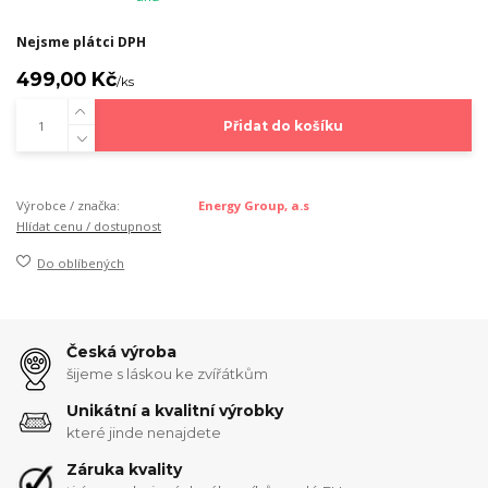
Nejsme plátci DPH
499,00 Kč
/
ks
Přidat do košíku
Výrobce / značka:
Energy Group, a.s
Hlídat cenu / dostupnost
Do oblíbených
Česká výroba
šijeme s láskou ke zvířátkům
Unikátní a kvalitní výrobky
které jinde nenajdete
Záruka kvality