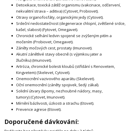
Detoxikace, toxická zátěž organismu (vakcinace, odčervení,
nekvalitní strava – aditiva) (Cytovet, Probiovet).
Otravy organofosfáty, organickými jedy (Cytovet).
Srdeční nedostatečnost (degenerace chlopní, zvětšené srdce,
kašel, slabost) (Fytovet, Omegavet).
Chronické selhání ledvin spojené se zvýšeným pitím a
močením (Probiovet, Omegavet).
Záněty močových cest, prostaty (Imunovet).
Akutní zánětlivé stavy obecně (s výjimkou jater a
žlučníku) (Imunovet).
Artróza, chronické bolesti kloubů (střídání s Renovetem,
Kingvetem) (Skelevet, Cytovet).
Onemocnění vazivového aparátu (Skelevet).
Oční onemocnění (záněty spojivek, šedý zákal).
Solidní útvary (lipomy, nezhoubné nádory, masy,
tumory) (Cytovet, Imunovet).
Mírnění bázlivosti, úzkosti a strachu (Etovet).
Prevence agrese (Etovet).
Doporučené dávkování:
Podávejte bez přestávky nejdéle po dobu 3 týdnů.