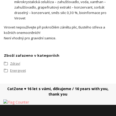
mikrokrystalická celulóza – zahušťovadlo, voda, xanthan –
zahušťovadlo, grapefruitový extrakt – konzervant, sorbát
draselný – konzervant, směs silic 0,30 %, bioinformace pro
Virovet
Virovet nepoužívejte při pokročilém zánětu plic, tlustého střeva a
kožních onemocněních!
Není vhodný pro gravidní samice.
Zboží zařazeno v kategoriích
Zdraví
Energyvet
CatZone ♥ 16 let s vámi, děkujeme / 16 years with you,
thank you