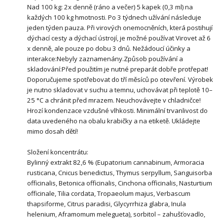
Nad 100 kg: 2x denně (ráno a večer) 5 kapek (0,3 ml) na
každých 100 kg hmotnosti. Po 3 týdnech užívání následuje
jeden týden pauza. Při virových onemocněních, která postihují
dýchací cesty a dýchací ústrojí, je možné používat Virovet až 6
x denně, ale pouze po dobu 3 dnů. Nežádoucí účinky a
interakce:Nebyly zaznamenány.Způsob používání a
skladování:Před použitím je nutné preparát dobře protřepat!
Doporučujeme spotřebovat do tří měsíců po otevření. Výrobek
je nutno skladovat v suchu a temnu, uchovávat při teplotě 10–
25 °C a chránit před mrazem. Neuchovávejte v chladničce!
Hrozí kondenzace vzdušné vlhkosti. Minimální trvanlivost do
data uvedeného na obalu krabičky a na etiketě. Ukládejte
mimo dosah dětí!
Složení koncentrátu:
Bylinný extrakt 82,6 % (Eupatorium cannabinum, Armoracia
rusticana, Cnicus benedictus, Thymus serpyllum, Sanguisorba
officinalis, Betonica officinalis, Cinchona officinalis, Nasturtium
officinale, Tilia cordata, Tropaeolum majus, Verbascum
thapsiforme, Citrus paradisi, Glycyrrhiza glabra, Inula
helenium, Aframomum melegueta), sorbitol – zahušťovadlo,