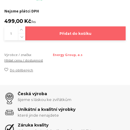
Nejsme plátci DPH
499,00 Kč
/
ks
Přidat do košíku
Výrobce / značka:
Energy Group, a.s
Hlídat cenu / dostupnost
Do oblíbených
Česká výroba
šijeme s láskou ke zvířátkům
Unikátní a kvalitní výrobky
které jinde nenajdete
Záruka kvality