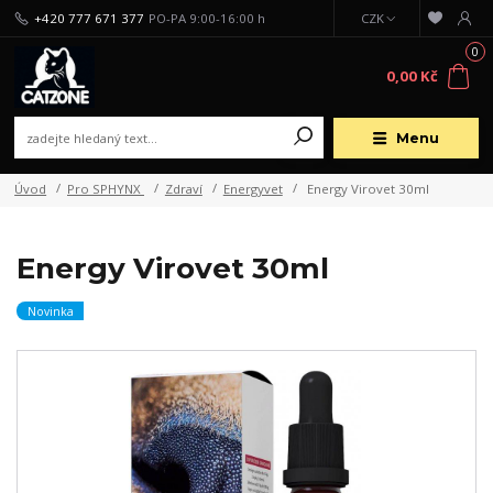
+420 777 671 377
PO-PA 9:00-16:00 h
CZK
0
0,00 Kč
Menu
Úvod
Pro SPHYNX
Zdraví
Energyvet
Energy Virovet 30ml
Energy Virovet 30ml
Novinka