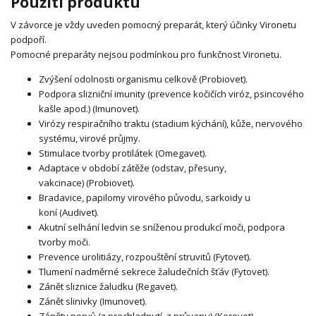
Použití produktu
V závorce je vždy uveden pomocný preparát, který účinky Vironetu
podpoří.
Pomocné preparáty nejsou podmínkou pro funkčnost Vironetu.
Zvýšení odolnosti organismu celkově (Probiovet).
Podpora slizniční imunity (prevence kočičích viróz, psincového
kašle apod.) (Imunovet).
Virózy respiračního traktu (stadium kýchání), kůže, nervového
systému, virové průjmy.
Stimulace tvorby protilátek (Omegavet).
Adaptace v období zátěže (odstav, přesuny,
vakcinace) (Probiovet).
Bradavice, papilomy virového původu, sarkoidy u
koní (Audivet).
Akutní selhání ledvin se sníženou produkcí moči, podpora
tvorby moči.
Prevence urolitiázy, rozpouštění struvitů (Fytovet).
Tlumení nadměrné sekrece žaludečních šťáv (Fytovet).
Zánět sliznice žaludku (Regavet).
Zánět slinivky (Imunovet).