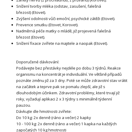
Záněty nervů (z prochladnutí, z průvanu) (Korovet).
Snížení tvorby mléka (odstav, zasušení, falešná
březost) (Etovet).
Zvýšení odolnosti vůči emoční, psychické zátěži (Etovet).
Prevence smutku (Etovet, Korovet).
Nadměrná péče matky o mládě, již projevená falešná
březost (Etovet).
Snížení fixace zvířete na majitele a naopak (Etovet).
Doporučené dávkování:
Podávejte bez přestávky nejdéle po dobu 3 týdnů. Reakce
organismu na koncentrát je individuální. Ve většině případů
poznáte změnu již za 3 dny. Poté se může zdravotní stav vrátit
na začátek a teprve pak se pomalu zlepší, ale již s
dlouhodobým účinkem. Zdravotní problémy, které trvají již
roky, vyžadují aplikaci 2 x 3 týdny s minimálně týdenní
pauzou.
Dávkujte dle hmotnosti zvířete:
Do 10 kg: 2x denně (ráno a večer) 2 kapky
10 - 100 kg: 2x denně (ráno a večer) 1 kapka na každých
započatých 10 kg hmotnosti