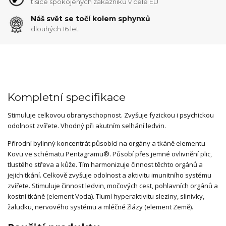
tisíce spokojených zákazníků v celé EU
Náš svět se točí kolem sphynxů
dlouhých 16 let
Kompletní specifikace
Stimuluje celkovou obranyschopnost. Zvyšuje fyzickou i psychickou
odolnost zvířete. Vhodný při akutním selhání ledvin.
Přírodní bylinný koncentrát působící na orgány a tkáně elementu
Kovu ve schématu Pentagramu®. Působí přes jemné ovlivnění plic,
tlustého střeva a kůže. Tím harmonizuje činnost těchto orgánů a
jejich tkání. Celkově zvyšuje odolnost a aktivitu imunitního systému
zvířete. Stimuluje činnost ledvin, močových cest, pohlavních orgánů a
kostní tkáně (element Voda). Tlumí hyperaktivitu sleziny, slinivky,
žaludku, nervového systému a mléčné žlázy (element Země).