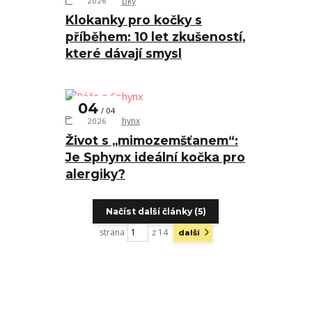
Naše výrobky
2026
Klokanky pro kočky s
příběhem: 10 let zkušeností,
které dávají smysl
04
04
Péče o Sphynx
2026
Život s „mimozemšťanem“:
Je Sphynx ideální kočka pro
alergiky?
Načíst další články (5)
strana
z 14
další