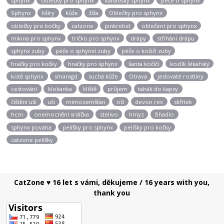
sphynx
oblečky pro sphynx
kanadský sphynx
péče o sphynx
Sphynx
kšíry
kůže
žíža
Oblečky pro sphynx
oblečky pro kočky
catzone
pinkrebel
oblečení pro sphynx
mikina pro sphynx
tričko pro sphynx
drápy
stříhání drápu
sphynx zuby
péče o sphynxí zuby
péče o kočičí zuby
hračky pro kočky
hračky pro sphynx
šanta kočičí
kozlík lékařský
kotě sphynx
smaragd
suchá kůže
Otrava
jedovaté rostliny
cestování
klokanka
klíště
průjem
tahák do kapsy
čištění uší
uši
mimozemšťan
oči
devon rex
skřítek
hcm
onemocnění srdíčka
stelivo
hmyz
žihadlo
sphynx povaha
pelíšky pro sphynx
pelíšky pro kočky
catzone pelíšky
CatZone ♥ 16 let s vámi, děkujeme / 16 years with you,
thank you