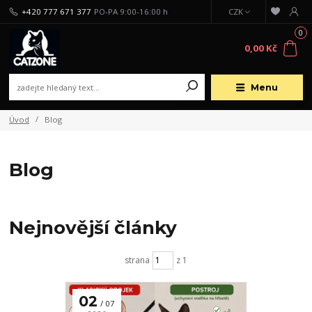
+420 777 671 377
PO-PA 9:00-16:00 h
CZK
0
0,00 Kč
Menu
Úvod
Blog
Blog
Nejnovější články
strana
z 1
02
07