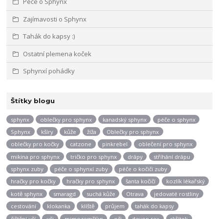
Péče o Sphynx
Zajímavosti o Sphynx
Tahák do kapsy :)
Ostatní plemena koček
Sphynxí pohádky
Štítky blogu
sphynx
oblečky pro sphynx
kanadský sphynx
péče o sphynx
Sphynx
kšíry
kůže
žíža
Oblečky pro sphynx
oblečky pro kočky
catzone
pinkrebel
oblečení pro sphynx
mikina pro sphynx
tričko pro sphynx
drápy
stříhání drápu
sphynx zuby
péče o sphynxí zuby
péče o kočičí zuby
hračky pro kočky
hračky pro sphynx
šanta kočičí
kozlík lékařský
kotě sphynx
smaragd
suchá kůže
Otrava
jedovaté rostliny
cestování
klokanka
klíště
průjem
tahák do kapsy
čištění uší
uši
mimozemšťan
oči
devon rex
skřítek