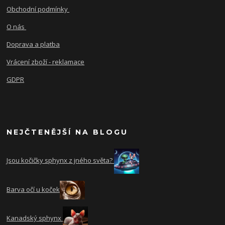
Obchodní podmínky
O nás
Doprava a platba
Vrácení zboží - reklamace
GDPR
NEJČTENĚJŠÍ NA BLOGU
Jsou kočičky sphynx z jného světa?
Barva očí u koček
Kanadský sphynx