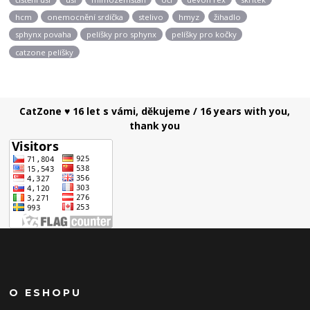
hcm
onemocnění srdíčka
stelivo
hmyz
žihadlo
sphynx povaha
pelíšky pro sphynx
pelíšky pro kočky
catzone pelíšky
CatZone ♥ 16 let s vámi, děkujeme / 16 years with you,
thank you
O ESHOPU