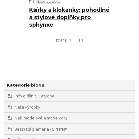
Naše výrobky
Kšírky a klokanky: pohodlné
a stylové doplňky pro
sphynxe
strana
z 1
Kategorie blogu
Info o dění v CatZone
Naše výrobky
Naši modelové a modelky :-)
Bezsrstá plemena - SPHYNX