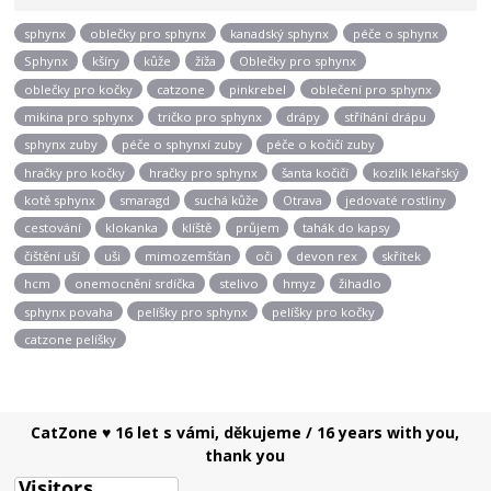
sphynx
oblečky pro sphynx
kanadský sphynx
péče o sphynx
Sphynx
kšíry
kůže
žíža
Oblečky pro sphynx
oblečky pro kočky
catzone
pinkrebel
oblečení pro sphynx
mikina pro sphynx
tričko pro sphynx
drápy
stříhání drápu
sphynx zuby
péče o sphynxí zuby
péče o kočičí zuby
hračky pro kočky
hračky pro sphynx
šanta kočičí
kozlík lékařský
kotě sphynx
smaragd
suchá kůže
Otrava
jedovaté rostliny
cestování
klokanka
klíště
průjem
tahák do kapsy
čištění uší
uši
mimozemšťan
oči
devon rex
skřítek
hcm
onemocnění srdíčka
stelivo
hmyz
žihadlo
sphynx povaha
pelíšky pro sphynx
pelíšky pro kočky
catzone pelíšky
CatZone ♥ 16 let s vámi, děkujeme / 16 years with you,
thank you