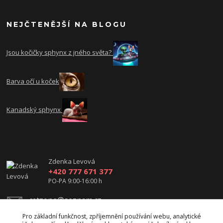
NEJČTENĚJŠÍ NA BLOGU
Jsou kočičky sphynx z jného světa?
Barva očí u koček
Kanadský sphynx
Zdenka Levová
+420 777 671 377
PO-PA 9:00-16:00 h
catzone@seznam.cz
Pro základní funkčnost, zpříjemnění používání webu, analytické