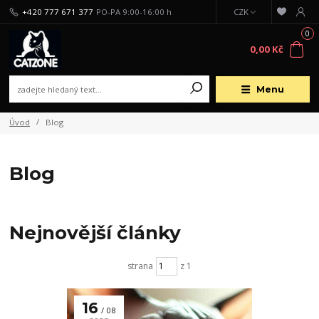
+420 777 671 377
PO-PA 9:00-16:00 h
CZK
0
0,00 Kč
Menu
Úvod
Blog
Blog
Nejnovější články
strana
z 1
16
08