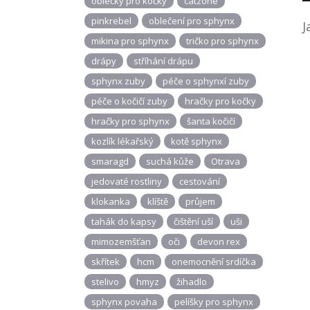
oblečky pro kočky
catzone
pinkrebel
oblečení pro sphynx
J
mikina pro sphynx
tričko pro sphynx
drápy
stříhání drápu
sphynx zuby
péče o sphynxí zuby
péče o kočičí zuby
hračky pro kočky
hračky pro sphynx
šanta kočičí
kozlík lékařský
kotě sphynx
smaragd
suchá kůže
Otrava
jedovaté rostliny
cestování
klokanka
klíště
průjem
tahák do kapsy
čištění uší
uši
mimozemšťan
oči
devon rex
skřítek
hcm
onemocnění srdíčka
stelivo
hmyz
žihadlo
sphynx povaha
pelíšky pro sphynx