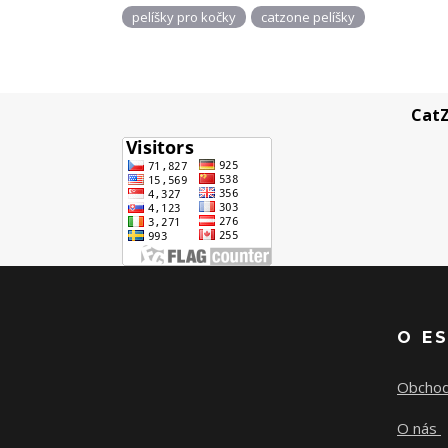
pelíšky pro kočky
catzone pelíšky
CatZ
O E
Obchod
O nás