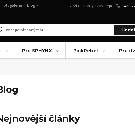
Fotogalerie
Blog
Nevíte si rady? Zavolejte.
+420 7
Hleda
e
Pro SPHYNX
PinkRebel
Pro d
Blog
Nejnovější články