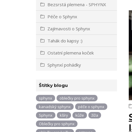
Bezsrstá plemena - SPHYNX
Péče o Sphynx
Zajímavosti o Sphynx
Tahák do kapsy :)
Ostatní plemena koček
Sphynxí pohádky
Štítky blogu
sphynx
oblečky pro sphynx
kanadský sphynx
péče o sphynx
Sphynx
kšíry
kůže
žíža
Oblečky pro sphynx