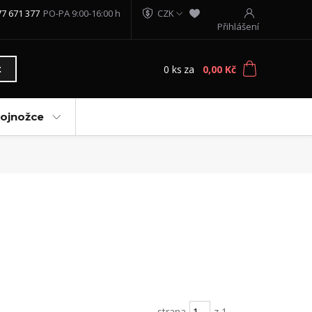
77 671 377
PO-PA 9:00-16:00 h
CZK
Přihlášení
0
ks
za
0,00 Kč
t
vojnožce
strana
z 1