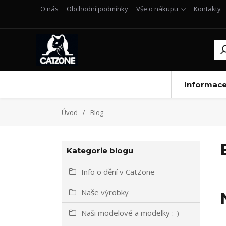
O nás
Obchodní podmínky
Vše o nákupu
Kontakty
Informac
Úvod
Blog
Kategorie blogu
Info o dění v CatZone
Naše výrobky
Naši modelové a modelky :-)