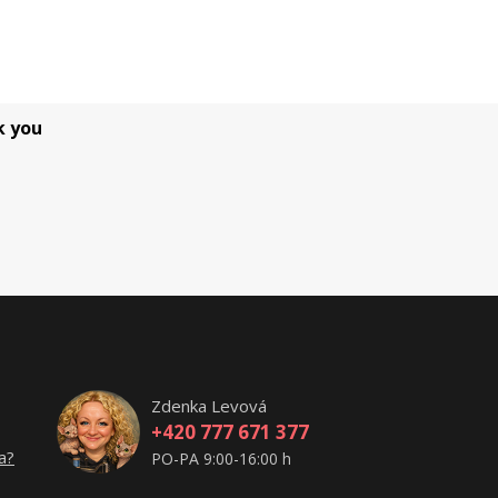
k you
Zdenka Levová
+420 777 671 377
a?
PO-PA 9:00-16:00 h