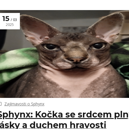
15
03
2025
Zajímavosti o Sphynx
Sphynx: Kočka se srdcem pl
lásky a duchem hravosti