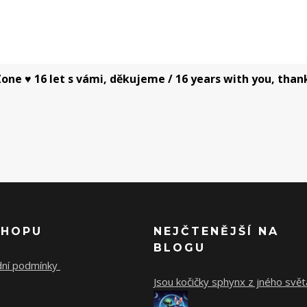
one ♥ 16 let s vámi, děkujeme / 16 years with you, than
SHOPU
NEJČTENĚJŠÍ NA
BLOGU
ní podmínky
Jsou kočičky sphynx z jného svět