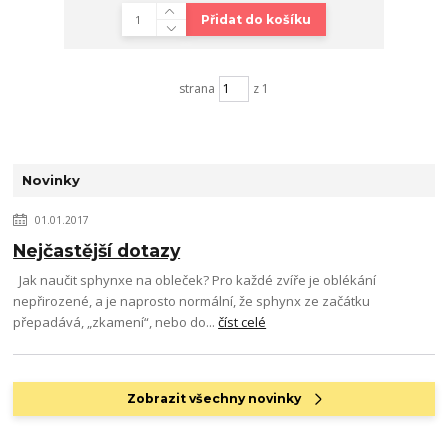
Přidat do košíku
strana
z 1
Novinky
01.01.2017
Nejčastější dotazy
Jak naučit sphynxe na obleček? Pro každé zvíře je oblékání
nepřirozené, a je naprosto normální, že sphynx ze začátku
přepadává, „zkamení“, nebo do...
číst celé
Zobrazit všechny novinky