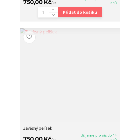
750,00 Kč
/
ks
dnů
Přidat do košíku
Závěsný pelíšek
Ušijeme pro vás do 14
750,00 Kč
/
ks
dnů