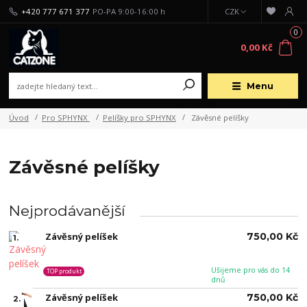
+420 777 671 377
PO-PA 9:00-16:00 h
CZK
0
0,00 Kč
Menu
Úvod
Pro SPHYNX
Pelíšky pro SPHYNX
Závěsné pelíšky
Závěsné pelíšky
Nejprodávanější
Závěsný pelíšek
750,00 Kč
1.
Ušijeme pro vás do 14
TOP produkt
dnů
Závěsný pelíšek
750,00 Kč
2.