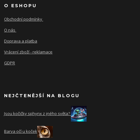
O ESHOPU
Obchodní podmínky
O nás
Doprava a platba
Vrácení zboží - reklamace
GDPR
NEJČTENĚJŠÍ NA BLOGU
Jsou kočičky sphynx z jného světa?
Barva očí u koček