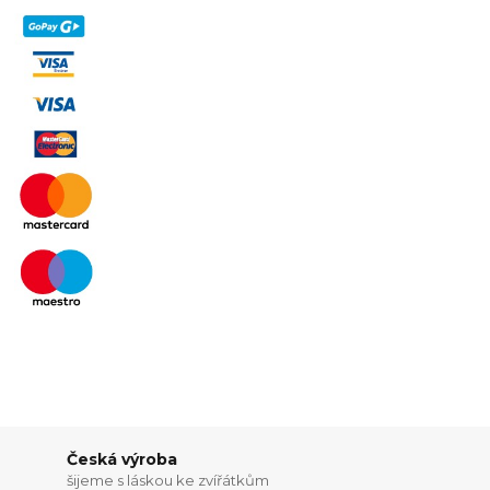
Česká výroba
šijeme s láskou ke zvířátkům