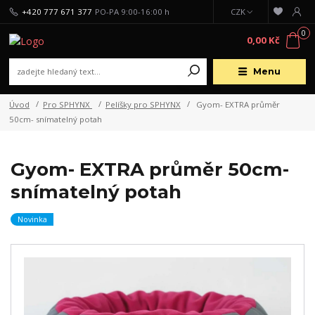
+420 777 671 377
PO-PA 9:00-16:00 h
CZK
0
0,00 Kč
Menu
Úvod
Pro SPHYNX
Pelíšky pro SPHYNX
Gyom- EXTRA průměr
50cm- snímatelný potah
Gyom- EXTRA průměr 50cm-
snímatelný potah
Novinka