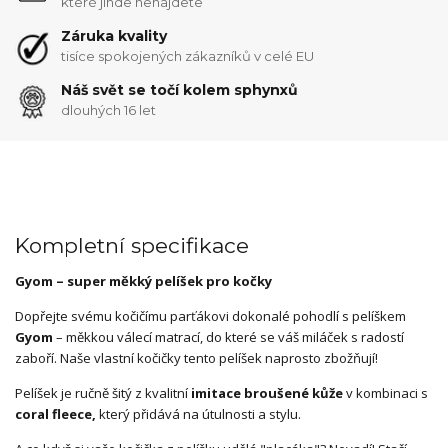
které jinde nenajdete
Záruka kvality
tisíce spokojených zákazníků v celé EU
Náš svět se točí kolem sphynxů
dlouhých 16 let
Kompletní specifikace
Gyom – super měkký pelíšek pro kočky
Dopřejte svému kočičímu parťákovi dokonalé pohodlí s pelíškem
Gyom
– měkkou válecí matrací, do které se váš miláček s radostí
zaboří. Naše vlastní kočičky tento pelíšek naprosto zbožňují!
Pelíšek je ručně šitý z kvalitní
imitace broušené kůže
v kombinaci s
coral fleece,
který přidává na útulnosti a stylu.