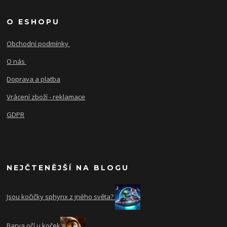
O ESHOPU
Obchodní podmínky
O nás
Doprava a platba
Vrácení zboží - reklamace
GDPR
NEJČTENĚJŠÍ NA BLOGU
Jsou kočičky sphynx z jného světa?
Barva očí u koček