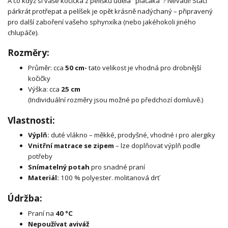
A co když si vaše kočička z pelíšku udělá "placáka"? Nevadí! Stačí
párkrát protřepat a pelíšek je opět krásně nadýchaný – připravený
pro další zaboření vašeho sphynxíka (nebo jakéhokoli jiného
chlupáče).
Rozměry:
Průměr: cca
50 cm-
tato velikost je vhodná pro drobnější
kočičky
Výška: cca
25 cm
(Individuální rozměry jsou možné po předchozí domluvě.)
Vlastnosti:
Výplň:
duté vlákno – měkké, prodyšné, vhodné i pro alergiky
Vnitřní matrace se zipem
– lze doplňovat výplň podle
potřeby
Snímatelný potah
pro snadné praní
Materiál:
100 % polyester. molitanová drť
Údržba:
Praní na
40 °C
Nepoužívat aviváž