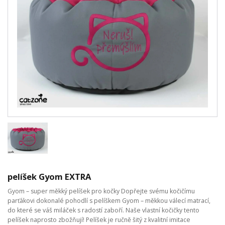
pelíšek Gyom EXTRA
Gyom – super měkký pelíšek pro kočky Dopřejte svému kočičímu
parťákovi dokonalé pohodlí s pelíškem Gyom – měkkou válecí matrací,
do které se váš miláček s radostí zaboří. Naše vlastní kočičky tento
pelíšek naprosto zbožňují! Pelíšek je ručně šitý z kvalitní imitace