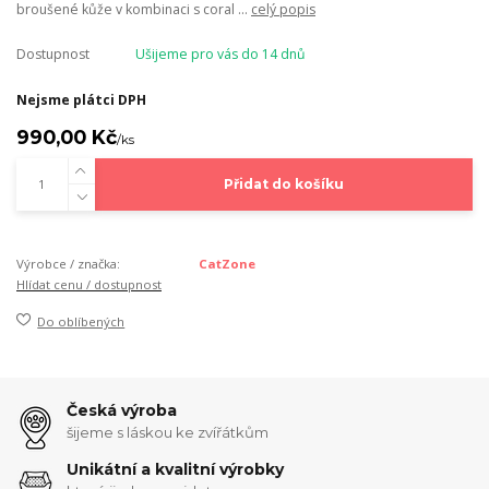
broušené kůže v kombinaci s coral ...
celý popis
Dostupnost
Ušijeme pro vás do 14 dnů
Nejsme plátci DPH
990,00 Kč
/
ks
Přidat do košíku
Výrobce / značka:
CatZone
Hlídat cenu / dostupnost
Do oblíbených
Česká výroba
šijeme s láskou ke zvířátkům
Unikátní a kvalitní výrobky