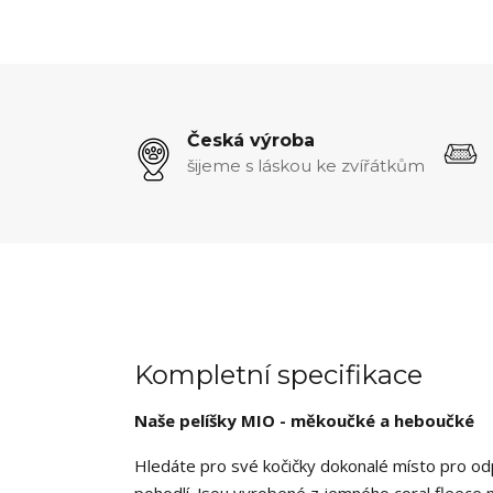
Česká výroba
šijeme s láskou ke zvířátkům
Kompletní specifikace
Naše pelíšky MIO - měkoučké a heboučké
Hledáte pro své kočičky dokonalé místo pro odp
pohodlí. Jsou vyrobené z jemného coral fleece 