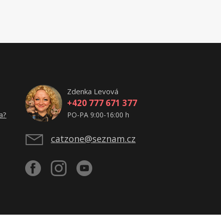
Zdenka Levová
+420 777 671 377
a?
PO-PA 9:00-16:00 h
catzone@seznam.cz