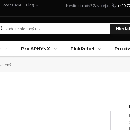
Fotogalerie
Blog
Nevíte si rady? Zavolejte.
+420 7
Hleda
e
Pro SPHYNX
PinkRebel
Pro d
zelený