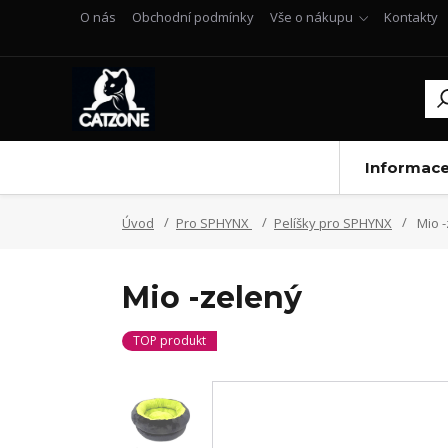
O nás
Obchodní podmínky
Vše o nákupu
Kontakty
Informac
Úvod
Pro SPHYNX
Pelíšky pro SPHYNX
Mio -
Mio -zelený
TOP produkt