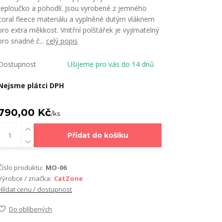
teploučko a pohodlí. Jsou vyrobené z jemného
coral fleece materiálu a vyplněné dutým vláknem
pro extra měkkost. Vnitřní polštářek je vyjímatelný
pro snadné č...
celý popis
Dostupnost
Ušijeme pro vás do 14 dnů
Nejsme plátci DPH
790,00 Kč
/
ks
Přidat do košíku
Číslo produktu:
MO-06
Výrobce / značka:
CatZone
Hlídat cenu / dostupnost
Do oblíbených