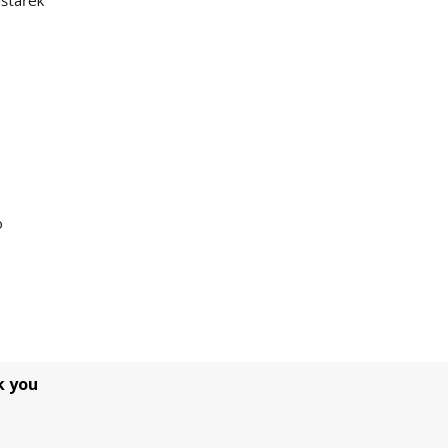
o
k you