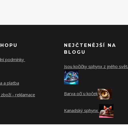
SHOPU
NEJČTENĚJŠÍ NA
BLOGU
ní podmínky
Jsou kočičky sphynx z jného svět
a a platba
Barva očí u koček
 zboží - reklamace
Kanadský sphynx