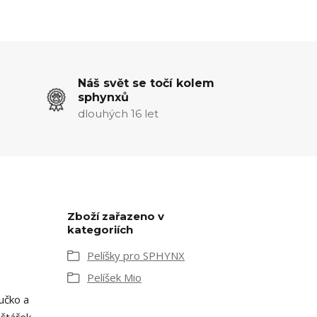
Náš svět se točí kolem
sphynxů
dlouhých 16 let
Zboží zařazeno v
kategoriích
Pelíšky pro SPHYNX
Pelíšek Mio
učko a
lštářek