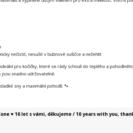
m
cky nečistit, nesušit v bubnové sušičce a nežehlit
ideální pro kočičky, které se rády schoulí do teplého a pohodlnéh
ň jsou snadno udržovatelné.
 sladké sny a maximální pohodlí. 🐾
one ♥ 16 let s vámi, děkujeme / 16 years with you, than