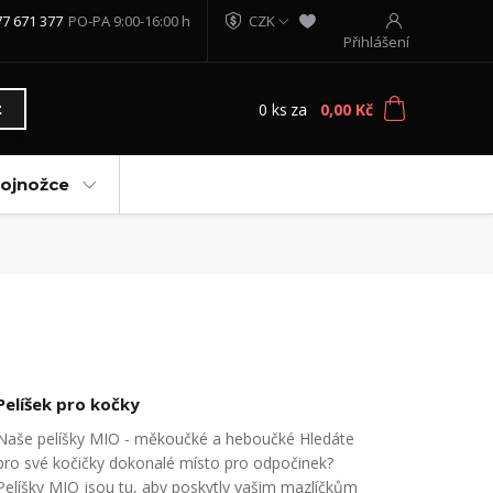
77 671 377
PO-PA 9:00-16:00 h
CZK
Přihlášení
0
ks
za
0,00 Kč
t
vojnožce
Pelíšek pro kočky
Naše pelíšky MIO - měkoučké a heboučké Hledáte
pro své kočičky dokonalé místo pro odpočinek?
Pelíšky MIO jsou tu, aby poskytly vašim mazlíčkům