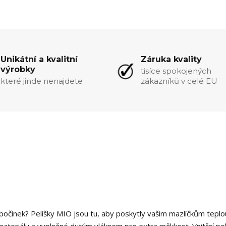
Unikátní a kvalitní
Záruka kvality
výrobky
tisíce spokojených
které jinde nenajdete
zákazníků v celé EU
očinek? Pelíšky MIO jsou tu, aby poskytly vašim mazlíčkům teplo
materiálu a vyplněné dutým vláknem pro extra měkkost. Vnitřní po