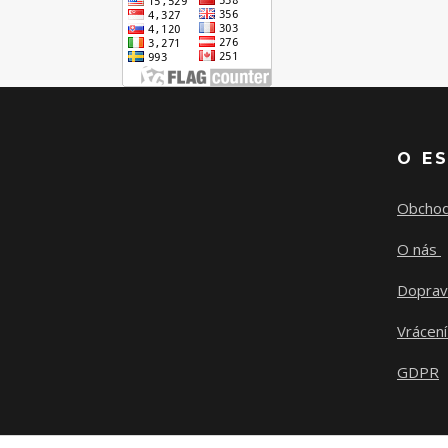
O E
Obchod
O nás
Doprav
Vrácení
GDPR