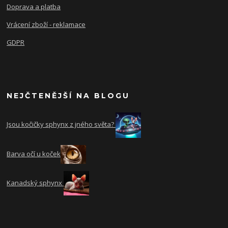
Doprava a platba
Vrácení zboží - reklamace
GDPR
NEJČTENĚJŠÍ NA BLOGU
Jsou kočičky sphynx z jného světa?
Barva očí u koček
Kanadský sphynx