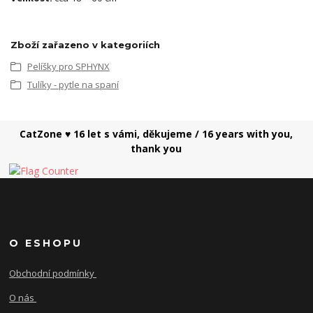
Zboží zařazeno v kategoriích
Pelíšky pro SPHYNX
Tulíky - pytle na spaní
CatZone ♥ 16 let s vámi, děkujeme / 16 years with you,
thank you
O ESHOPU
Obchodní podmínky
O nás