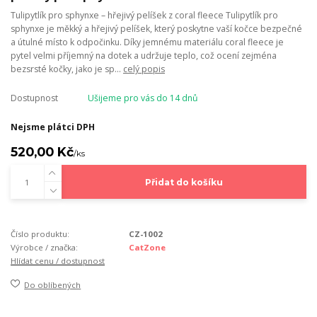
Tulipytlík pro sphynxe – hřejivý pelíšek z coral fleece Tulipytlík pro
sphynxe je měkký a hřejivý pelíšek, který poskytne vaší kočce bezpečné
a útulné místo k odpočinku. Díky jemnému materiálu coral fleece je
pytel velmi příjemný na dotek a udržuje teplo, což ocení zejména
bezsrsté kočky, jako je sp...
celý popis
Dostupnost
Ušijeme pro vás do 14 dnů
Nejsme plátci DPH
520,00 Kč
/
ks
Přidat do košíku
Číslo produktu:
CZ-1002
Výrobce / značka:
CatZone
Hlídat cenu / dostupnost
Do oblíbených