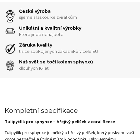
Česká výroba
šijeme s láskou ke zvířátkům
Unikátní a kvalitní výrobky
které jinde nenajdete
Záruka kvality
tisíce spokojených zákazníků v celé EU
Náš svět se točí kolem sphynxů
dlouhých 16 let
Kompletní specifikace
Tulipytlík pro sphynxe – hřejivý pelíšek z coral fleece
Tulipytlík pro sphynxe je měkký a hřejivý pelíšek, který poskytne vaší
kočce bezpečné a útulné místo k odpočinku. Díky jemnému