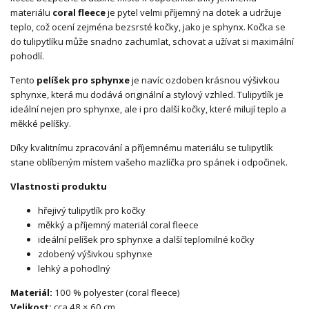
materiálu
coral fleece
je pytel velmi příjemný na dotek a udržuje
teplo, což ocení zejména bezsrsté kočky, jako je sphynx. Kočka se
do tulipytlíku může snadno zachumlat, schovat a užívat si maximální
pohodlí.
Tento
pelíšek pro sphynxe
je navíc ozdoben krásnou výšivkou
sphynxe, která mu dodává originální a stylový vzhled. Tulipytlík je
ideální nejen pro sphynxe, ale i pro další kočky, které milují teplo a
měkké pelíšky.
Díky kvalitnímu zpracování a příjemnému materiálu se tulipytlík
stane oblíbeným místem vašeho mazlíčka pro spánek i odpočinek.
Vlastnosti produktu
hřejivý tulipytlík pro kočky
měkký a příjemný materiál coral fleece
ideální pelíšek pro sphynxe a další teplomilné kočky
zdobený výšivkou sphynxe
lehký a pohodlný
Materiál:
100 % polyester (coral fleece)
Velikost:
cca 48 × 60 cm