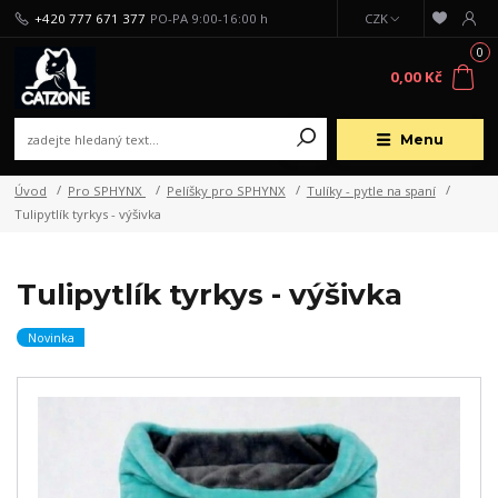
+420 777 671 377
PO-PA 9:00-16:00 h
CZK
0
0,00 Kč
Menu
Úvod
Pro SPHYNX
Pelíšky pro SPHYNX
Tulíky - pytle na spaní
Tulipytlík tyrkys - výšivka
Tulipytlík tyrkys - výšivka
Novinka