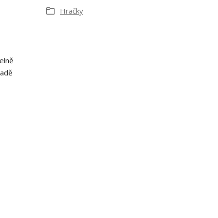
Hračky
elně
padě