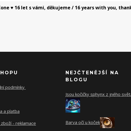
one ♥ 16 let s vámi, děkujeme / 16 years with you, than
SHOPU
NEJČTENĚJŠÍ NA
BLOGU
ní podmínky
Jsou kočičky sphynx z jného svět
a a platba
Barva očí u koček
 zboží - reklamace