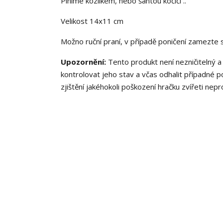
Plníme kozlíkem, nebo šantou kočičí ..
Velikost 14x11 cm
Možno ruční praní, v případě poničení zamezte 
Upozornění:
Tento produkt není nezničitelný 
kontrolovat jeho stav a včas odhalit případné po
zjištění jakéhokoli poškození hračku zvířeti nep