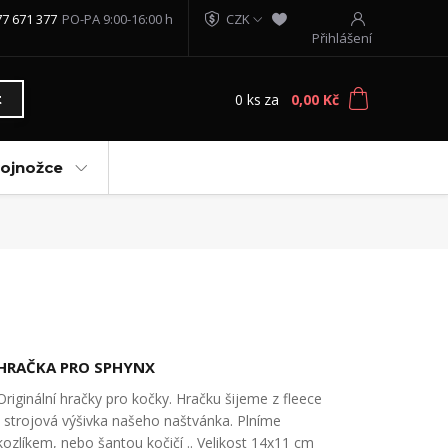
77 671 377
PO-PA 9:00-16:00 h
CZK
Přihlášení
0
ks
za
0,00 Kč
t
vojnožce
HRAČKA PRO SPHYNX
Originální hračky pro kočky. Hračku šijeme z fleece
, strojová výšivka našeho naštvánka. Plníme
kozlíkem, nebo šantou kočičí .. Velikost 14x11 cm