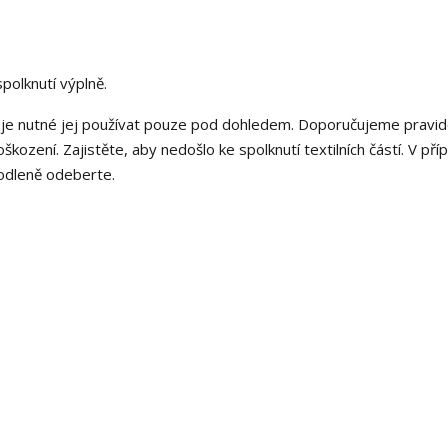
spolknutí výplně.
a je nutné jej používat pouze pod dohledem. Doporučujeme pravid
škození. Zajistěte, aby nedošlo ke spolknutí textilních částí. V pří
rodleně odeberte.