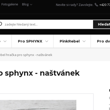
Fotogalerie
Blog
Nevíte si rady? Zavolejte.
+420 7
Hleda
e
Pro SPHYNX
PinkRebel
Pro d
bel hračka pro sphynx - naštvánek
o sphynx - naštvánek