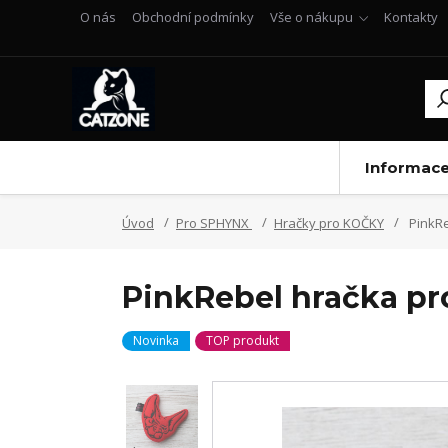
O nás
Obchodní podmínky
Vše o nákupu
Kontakty
Informac
Úvod
Pro SPHYNX
Hračky pro KOČKY
PinkRe
PinkRebel hračka pr
Novinka
TOP produkt