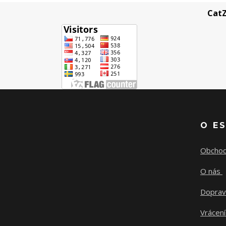
CatZ
O E
Obchod
O nás
Doprav
Vrácení