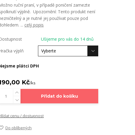
Možno ruční praní, v případě poničení zamezte
spolknutí výplně. Upozornění: Tento produkt není
nezničitelný a je nutné jej používat pouze pod
dohledem. ...
celý popis
Dostupnost
Ušijeme pro vás do 14 dnů
Hračka výplň
Nejsme plátci DPH
190,00 Kč
/
ks
Přidat do košíku
Hlídat cenu / dostupnost
Do oblíbených