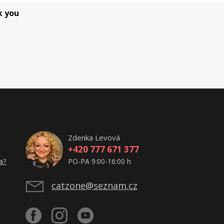
k you
Zdenka Levová
+420 777 671 377
a?
PO-PA 9:00-16:00 h
catzone@seznam.cz