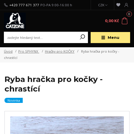
+420 777 671 377
PO-PA 9:00-16:00 h
CZK
0
0,00 Kč
Menu
Úvod
Pro SPHYNX
Hračky pro KOČKY
Ryba hračka pro kočky -
chrastící
Ryba hračka pro kočky -
chrastící
Novinka