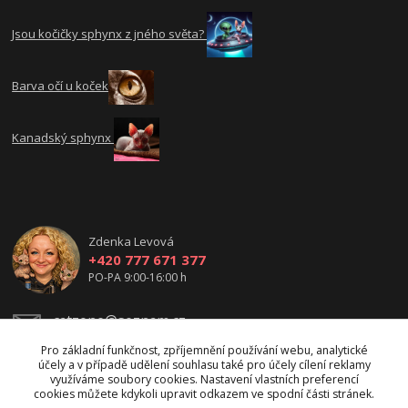
Jsou kočičky sphynx z jného světa?
Barva očí u koček
Kanadský sphynx
Zdenka Levová
+420 777 671 377
PO-PA 9:00-16:00 h
catzone@seznam.cz
Pro základní funkčnost, zpříjemnění používání webu, analytické
účely a v případě udělení souhlasu také pro účely cílení reklamy
využíváme soubory cookies. Nastavení vlastních preferencí
cookies můžete kdykoli upravit odkazem ve spodní části stránek.