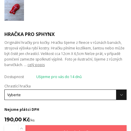
HRAČKA PRO SPHYNX
Originální hračky pro kočky. Hračku šijeme z fleece v různách barvách,
strojová výšivka rybí kostry. Hračku plníme kozlíkem, šantou nebo může
být čistě jen chrastící. Velikost cca 12cm X 6,5cm Nelze prát, v případě
poničení zamezte spolknutí výplně. Foto je ilustrační, šijeme z různých
barvičkách. ...
celý popis
Dostupnost
Ušijeme pro vás do 14 dnů
Chrastící hračka
Nejsme plátci DPH
190,00 Kč
/
ks