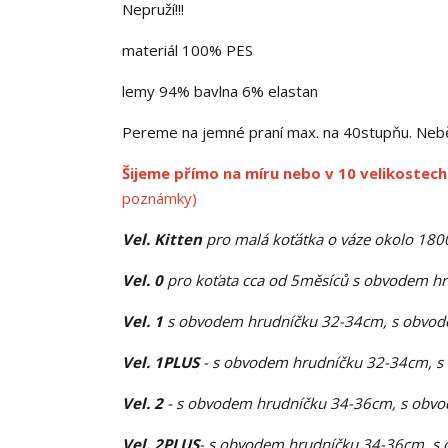
Nepruží!!!
materiál 100% PES
lemy 94% bavlna 6% elastan
Pereme na jemné praní max. na 40stupňu. Neběli
Šijeme přímo na míru nebo v 10 velikostech
poznámky)
Vel. Kitten
pro malá koťátka o váze okolo 18
Vel. 0
pro koťata cca od 5měsíců s obvodem h
Vel. 1
s obvodem hrudníčku 32-34cm, s obvode
Vel. 1PLUS
- s obvodem hrudníčku 32-34cm, s
Vel. 2
- s obvodem hrudníčku 34-36cm, s obvo
Vel. 2PLUS
- s obvodem hrudníčku 34-36cm, s 