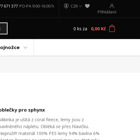
77 671 377
PO-PA 9:00-16:00 h
CZK
Přihlášení
0
ks
za
0,00 Kč
t
vojnožce
oblečky pro sphynx
Mikinka je ušitá z coral fleece, lemy jsou z
bavlněného nápletu. Obléká se přes hlavičku.
Nepruží!!! materiál 100% PES lemy 94% bavlna 6%