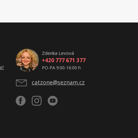
Zdenka Levová
+420 777 671 377
a?
PO-PA 9:00-16:00 h
catzone@seznam.cz