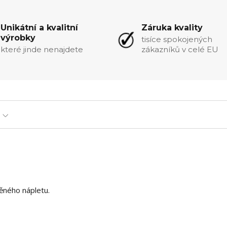
Unikátní a kvalitní
Záruka kvality
výrobky
tisíce spokojených
které jinde nenajdete
zákazníků v celé EU
něného nápletu.