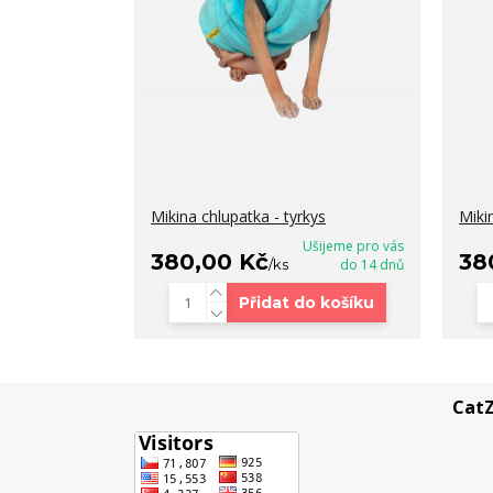
Mikina chlupatka - tyrkys
Miki
Ušijeme pro vás
380,00 Kč
38
/
ks
do 14 dnů
Přidat do košíku
CatZ