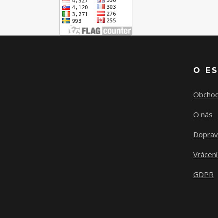
O E
Obchod
O nás
Doprav
Vrácení
GDPR