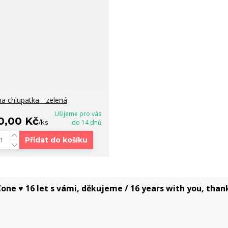
na chlupatka - zelená
Ušijeme pro vás
0,00 Kč
/
ks
do 14 dnů
Přidat do košíku
one ♥ 16 let s vámi, děkujeme / 16 years with you, than