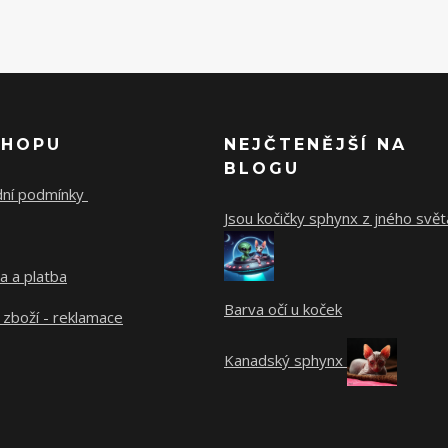
SHOPU
NEJČTENĚJŠÍ NA
BLOGU
ní podmínky
Jsou kočičky sphynx z jného svět
a a platba
Barva očí u koček
 zboží - reklamace
Kanadský sphynx