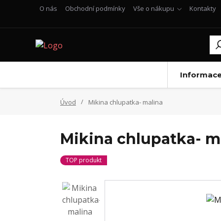
O nás
Obchodní podmínky
Vše o nákupu
Kontakty
Informac
Úvod
Mikina chlupatka- malina
Mikina chlupatka- m
TOP produkt