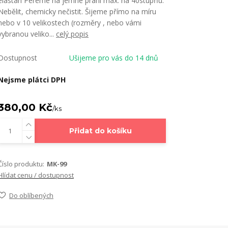
elastan Pereme na jemné praní max. na 40stupňu.
Nebělit, chemicky nečistit. Šijeme přímo na míru
nebo v 10 velikostech (rozměry , nebo vámi
vybranou veliko...
celý popis
Dostupnost
Ušijeme pro vás do 14 dnů
Nejsme plátci DPH
380,00 Kč
/
ks
Přidat do košíku
Číslo produktu:
MK-99
Hlídat cenu / dostupnost
Do oblíbených