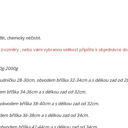
t, chemicky nečistit.
(rozměry , nebo vámi vybranou velikost připište k objednávce do
00g-2000g
rudníčku 28-30cm, obvodem bříška 32-34cm a s délkou zad od 2
m bříška 34-36cm a s délkou zad od 32cm.
 obvodem bříška 38-40cm a s délkou zad od 32cm.
dem bříška 36-38cm a s délkou zad od 34cm.
obvodem bříška 42-44cm a s délkou zad od 34cm.