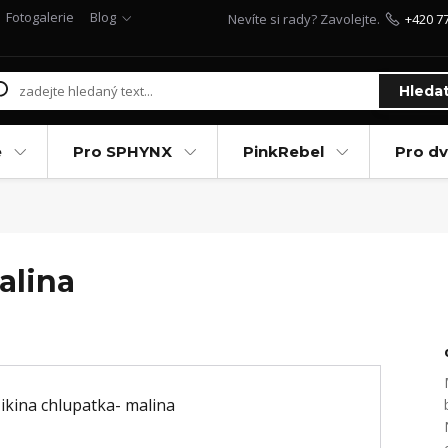
Fotogalerie
Blog
Nevíte si rady? Zavolejte.
+420 7
Hleda
e
Pro SPHYNX
PinkRebel
Pro d
alina