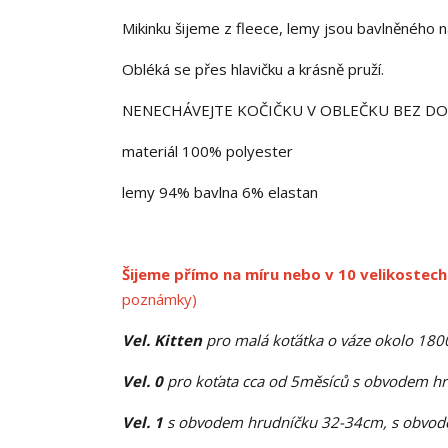
Mikinku šijeme z fleece, lemy jsou bavlněného n
Obléká se přes hlavičku a krásně pruží.
NENECHÁVEJTE KOČIČKU V OBLEČKU BEZ D
materiál 100% polyester
lemy 94% bavlna 6% elastan
Šijeme přímo na míru nebo v 10 velikostech
poznámky)
Vel. Kitten
pro malá koťátka o váze okolo 18
Vel. 0
pro koťata cca od 5měsíců s obvodem h
Vel. 1
s obvodem hrudníčku 32-34cm, s obvode