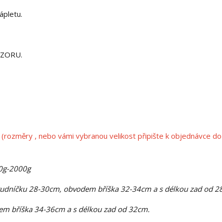
ápletu.
OZORU.
(rozměry , nebo vámi vybranou velikost připište k objednávce do
00g-2000g
rudníčku 28-30cm, obvodem bříška 32-34cm a s délkou zad od 2
m bříška 34-36cm a s délkou zad od 32cm.