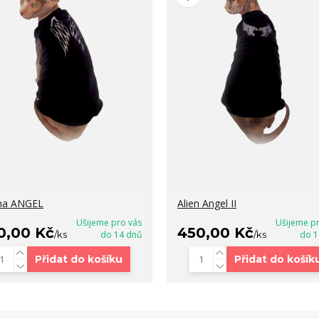
na ANGEL
Alien Angel II
Ušijeme pro vás
Ušijeme p
0,00 Kč
450,00 Kč
/
ks
do 14 dnů
/
ks
do 1
Přidat do košíku
Přidat do košík