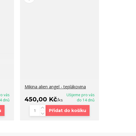
Mikina alien angel - teplákovina
ro vás
Ušijeme pro vás
450,00 Kč
4 dnů
/
ks
do 14 dnů
u
Přidat do košíku