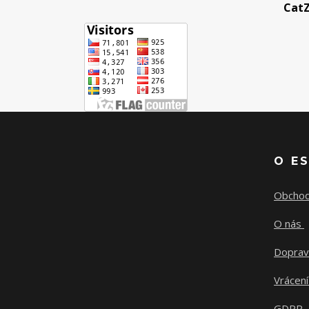
CatZ
O E
Obchod
O nás
Doprav
Vrácení
GDPR