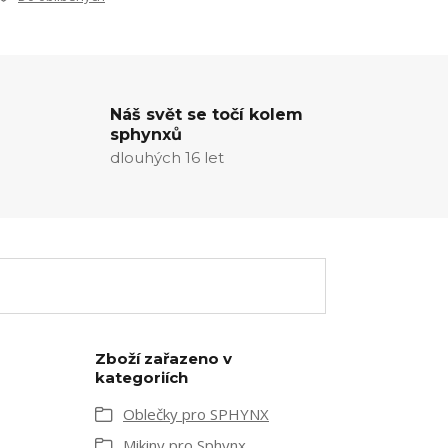
Náš svět se točí kolem
sphynxů
dlouhých 16 let
Zboží zařazeno v
kategoriích
Oblečky pro SPHYNX
Mikiny pro Sphynx