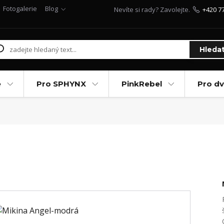
Fotogalerie
Blog
Nevíte si rady? Zavolejte.
+420 7
Hleda
e
Pro SPHYNX
PinkRebel
Pro d