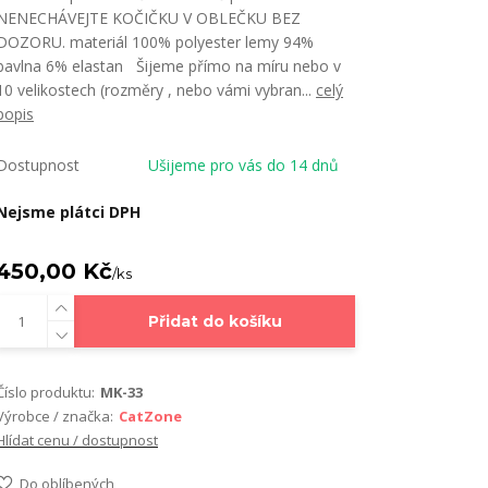
NENECHÁVEJTE KOČIČKU V OBLEČKU BEZ
DOZORU. materiál 100% polyester lemy 94%
bavlna 6% elastan Šijeme přímo na míru nebo v
10 velikostech (rozměry , nebo vámi vybran...
celý
popis
Dostupnost
Ušijeme pro vás do 14 dnů
Nejsme plátci DPH
450,00 Kč
/
ks
Přidat do košíku
Číslo produktu:
MK-33
Výrobce / značka:
CatZone
Hlídat cenu / dostupnost
Do oblíbených