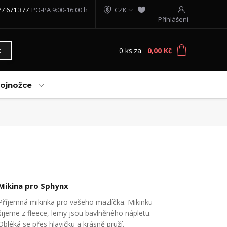
77 671 377
PO-PA 9:00-16:00 h
CZK
Přihlášení
0
ks
za
0,00 Kč
t
vojnožce
Mikina pro Sphynx
Příjemná mikinka pro vašeho mazlíčka. Mikinku
šijeme z fleece, lemy jsou bavlněného nápletu.
Obléká se přes hlavičku a krásně pruží.