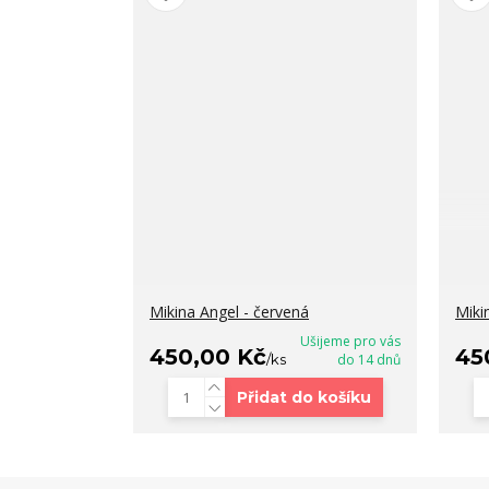
Mikina Angel - červená
Miki
Ušijeme pro vás
450,00 Kč
45
/
ks
do 14 dnů
Přidat do košíku