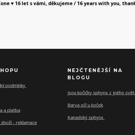
one ♥ 16 let s vámi, děkujeme / 16 years with you, than
SHOPU
NEJČTENĚJŠÍ NA
BLOGU
ní podmínky
Jsou kočičky sphynx z jného svě
Barva očí u koček
a a platba
Kanadský sphynx
 zboží - reklamace