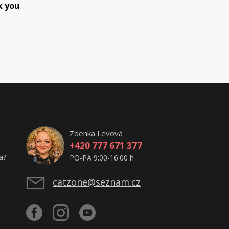
k you
Zdenka Levová
+420 777 671 377
ta?
PO-PA 9:00-16:00 h
catzone@seznam.cz