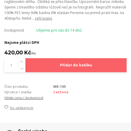
raglánovém střihu. Obléká se přes hlavičku. Upozornění barva: mikinku
šijeme z tmavšího odstínu růžové než je na fotografii. Nepruží!! materiál
100% PES lemy 94% bavlna 6% elastan Pereme na jemné praní max. na
40stupňu. Nebě...
celý popis
Dostupnost
Ušijeme pro vás do 14 dnů
Nejsme plátci DPH
420,00 Kč
/
ks
Přidat do košíku
Číslo produktu:
MK-105
Výrobce / značka:
CatZone
Hlídat cenu / dostupnost
Do oblíbených