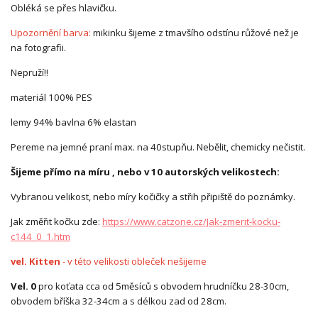
Obléká se přes hlavičku.
Upozornění barva:
mikinku šijeme z tmavšího odstínu růžové než je
na fotografii.
Nepruží!!
materiál 100% PES
lemy 94% bavlna 6% elastan
Pereme na jemné praní max. na 40stupňu. Nebělit, chemicky nečistit.
Šijeme přímo na míru , nebo v 10 autorských velikostech:
Vybranou velikost, nebo míry kočičky a střih připiště do poznámky.
Jak změřit kočku zde:
https://www.catzone.cz/Jak-zmerit-kocku-
c144_0_1.htm
vel. Kitten
- v této velikosti obleček nešijeme
Vel. 0
pro koťata cca od 5měsíců s obvodem hrudníčku 28-30cm,
obvodem bříška 32-34cm a s délkou zad od 28cm.