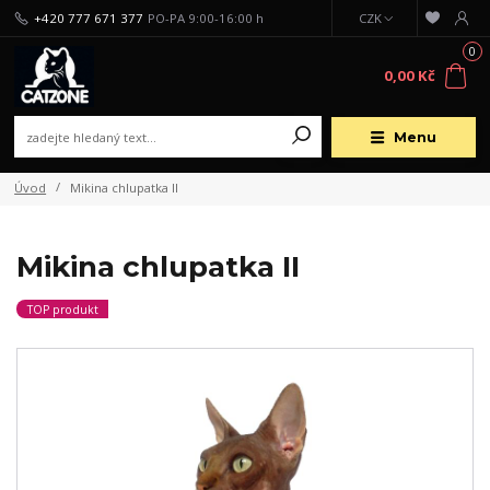
+420 777 671 377
PO-PA 9:00-16:00 h
CZK
0
0,00 Kč
Menu
Úvod
Mikina chlupatka II
Mikina chlupatka II
TOP produkt