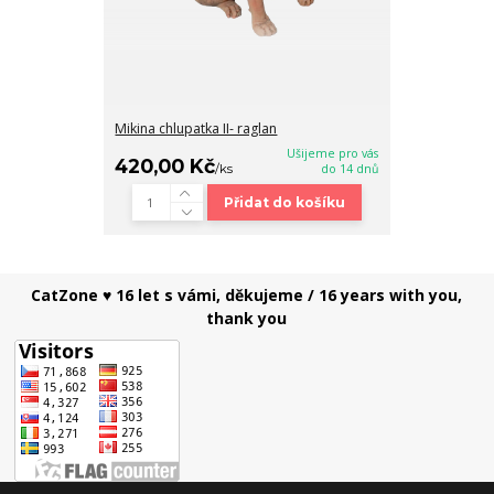
Mikina chlupatka II- raglan
Ušijeme pro vás
420,00 Kč
/
ks
do 14 dnů
Přidat do košíku
CatZone ♥ 16 let s vámi, děkujeme / 16 years with you,
thank you