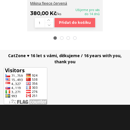
Mikina fleece červená
Mikina fleece 
Ušijeme pro vás
380,00 Kč
380,00 K
/
ks
do 14 dnů
Přidat do košíku
CatZone ♥ 16 let s vámi, děkujeme / 16 years with you,
thank you