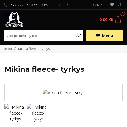
+420 777 671 377
PO-PA 9:00-16:00 h
CZK
0
0,00 Kč
Menu
Úvod
Mikina fleece- tyrkys
Mikina fleece- tyrkys