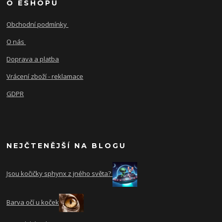
O ESHOPU
Obchodní podmínky
O nás
Doprava a platba
Vrácení zboží - reklamace
GDPR
NEJČTENĚJŠÍ NA BLOGU
Jsou kočičky sphynx z jného světa?
Barva očí u koček