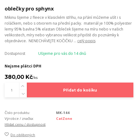
oblečky pro sphynx
Mikinu šijeme z fleece v klasickém střihu, na přání můžeme ušít i s
roláčkem, nebo s otvorem na přední packy. materiál je 100% polyester
lemy 95% bavlna 5% elastan Obleček šijeme na míru nebo v našich
velikostech, míry nebo vybranou velikost připiště do poznámky k
objednávce. NENECHÁVEJTE KOČIČKU ...
celý popis
Dostupnost
Ušijeme pro vás do 14 dnů
Nejsme plátci DPH
380,00 Kč
/
ks
Přidat do košíku
Číslo produktu:
MK-144
Výrobce / značka:
CatZone
Hlídat cenu / dostupnost
Do oblíbených