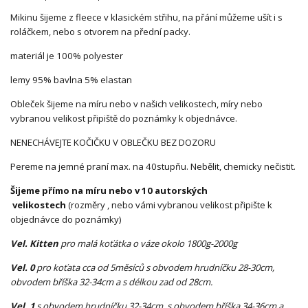
Mikinu šijeme z fleece v klasickém střihu, na přání můžeme ušít i s
roláčkem, nebo s otvorem na přední packy.
materiál je 100% polyester
lemy 95% bavlna 5% elastan
Obleček šijeme na míru nebo v našich velikostech, míry nebo
vybranou velikost připiště do poznámky k objednávce.
NENECHÁVEJTE KOČIČKU V OBLEČKU BEZ DOZORU
Pereme na jemné praní max. na 40stupňu. Nebělit, chemicky nečistit.
Šijeme přímo na míru nebo v 10 autorských
velikostech
(rozměry , nebo vámi vybranou velikost připište k
objednávce do poznámky)
Vel. Kitten
pro malá koťátka o váze okolo 1800g-2000g
Vel. 0
pro koťata cca od 5měsíců s obvodem hrudníčku 28-30cm,
obvodem bříška 32-34cm a s délkou zad od 28cm.
Vel. 1
s obvodem hrudníčku 32-34cm, s obvodem bříška 34-36cm a