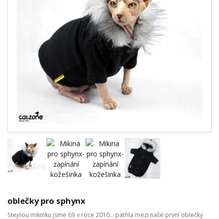
oblečky pro sphynx
Stejnou mikinku jsme šili v roce 2010... patřila mezi naše první oblečky