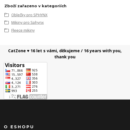
Zboží zařazeno v kategoriích
Oblečky pro SPHYNX
Mikiny pro Sphynx
Fleece mikiny
CatZone ♥ 16 let s vámi, děkujeme / 16 years with you,
thank you
O ESHOPU