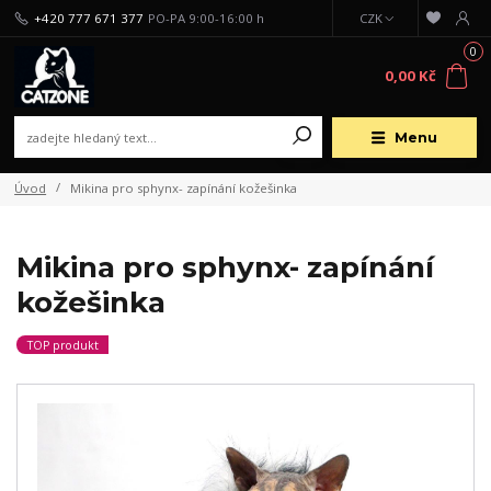
+420 777 671 377
PO-PA 9:00-16:00 h
CZK
0
0,00 Kč
Menu
Úvod
Mikina pro sphynx- zapínání kožešinka
Mikina pro sphynx- zapínání
kožešinka
TOP produkt