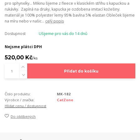
pro sphynxíky... Mikinu šijeme z fleece v klasickém střihu s kapuckou a
rukávky. Zapíná na druky, kapucka je ozdobena imitací kožešiny.
materiál je 100% polyester lemy 95% bavlna 5% elastan Obleček šijeme
na míru nebo v našic...
celý popis
Dostupnost
Ušijeme pro vás do 14 dnů
Nejsme plátci DPH
520,00 Kč
/
ks
Přidat do košíku
Číslo produktu:
MK-182
Výrobce / značka:
CatZone
Hlídat cenu / dostupnost
Do oblíbených