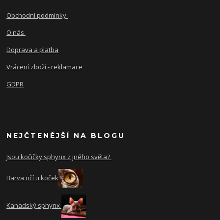
Obchodní podmínky
O nás
Doprava a platba
Vrácení zboží - reklamace
GDPR
NEJČTENĚJŠÍ NA BLOGU
Jsou kočičky sphynx z jného světa?
Barva očí u koček
Kanadský sphynx