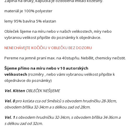
Zapíná na druky, kapucka je ozdobena imitací kožešiny.
materiál je 100% polyester
lemy 95% bavlna 5% elastan
Obleček šijeme na míru nebo v našich velikostech, míry nebo
vybranou velikost připište do poznámky k objednávce.
NENECHÁVEJTE KOČIČKU V OBLEČKU BEZ DOZORU
Pereme na jemné praní max. na 40stupňu. Nebělit, chemicky nečistit.
Šijeme přímo na míru nebo v 10 autorských
velikostech
(rozměry , nebo vámi vybranou velikost připište k
objednávce do poznámky)
Vel. Kitten
OBLEČEK NEŠIJEME
Vel. 0
pro koťata cca od 5měsíců s obvodem hrudníčku 28-30cm,
obvodem bříška 32-34cm a s délkou zad od 28cm.
Vel. 1
s obvodem hrudníčku 32-34cm, s obvodem bříška 34-36cm a
s délkou zad od 32cm.